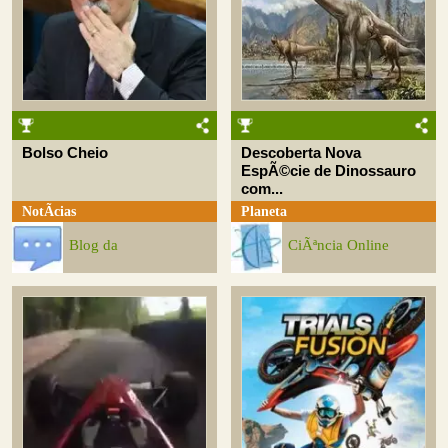
Bolso Cheio
Descoberta Nova
EspÃ©cie de Dinossauro
com...
NotÃ­cias
Planeta
Blog da
CiÃªncia Online