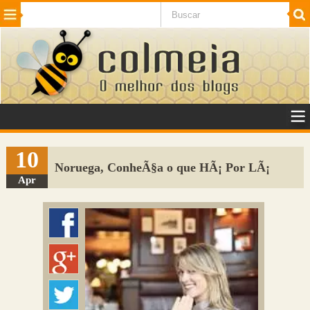
Beleza
Cinema e TV
Curiosidades
Esportes
Humor
Internet
Jogos
NotÃ­cias
Planeta
SaÃºde
Tecnologia
VeÃ­culos
Adulto
Sugerir Link
10
Noruega, ConheÃ§a o que HÃ¡ Por LÃ¡
Adicionar Blog
Apr
Colmeia Exchange
Perguntas Frequentes
Sobre
Contato