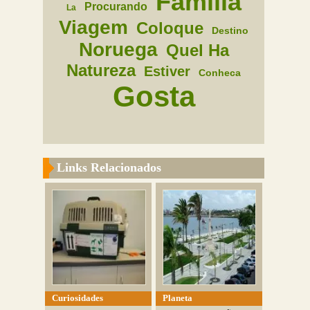
Familia
Procurando
La
Viagem
Coloque
Destino
Noruega
Quel Ha
Natureza
Estiver
Conheca
Gosta
Links Relacionados
Curiosidades
Planeta