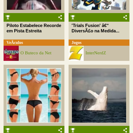
Piloto Estabelece Recorde
'Trials Fusion' â€“
em Pista Estreita
DiversÃ£o na Medida...
VeÃ­culos
Jogos
O Buteco da Net
InterNerdZ