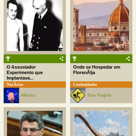
O Assustador
Onde se Hospedar em
Experimento que
FlorenÃ§a
Implantava...
NotÃ­cias
Curiosidades
Minilua
Para Viagem