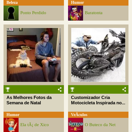
Beleza
Humor
Ponto Perdido
Baratonta
As Melhores Fotos da
Customizador Cria
Semana de Natal
Motocicleta Inspirada no...
Humor
VeÃ­culos
Ela tÃ¡ de Xico
O Buteco da Net