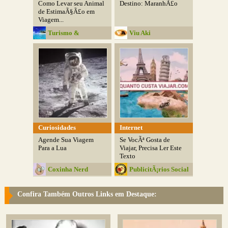
Como Levar seu Animal
Destino: MaranhÃ£o
de EstimaÃ§Ã£o em
Viagem...
Turismo &
Viu Aki
Variedades
Curiosidades
Internet
Agende Sua Viagem
Se VocÃª Gosta de
Para a Lua
Viajar, Precisa Ler Este
Texto
Coxinha Nerd
PublicitÃ¡rios Social
Club
Confira Também Outros Links em Destaque: