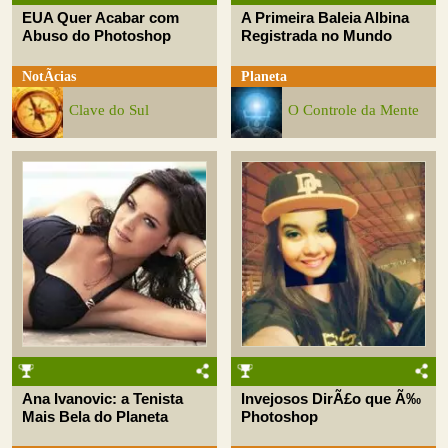
EUA Quer Acabar com
A Primeira Baleia Albina
Abuso do Photoshop
Registrada no Mundo
NotÃ­cias
Planeta
Clave do Sul
O Controle da Mente
Ana Ivanovic: a Tenista
Invejosos DirÃ£o que Ã‰
Mais Bela do Planeta
Photoshop