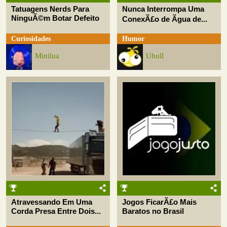
Tatuagens Nerds Para
Nunca Interrompa Uma
NinguÃ©m Botar Defeito
ConexÃ£o de Ãgua de...
Curiosidades
Humor
Minilua
Uhull
Atravessando Em Uma
Jogos FicarÃ£o Mais
Corda Presa Entre Dois...
Baratos no Brasil