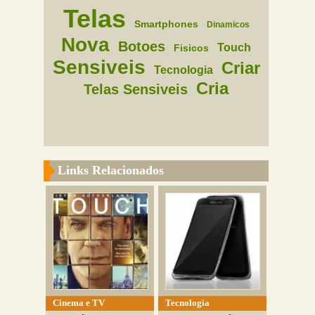
Telas
Smartphones
Dinamicos
Nova
Botoes
Touch
Fisicos
Sensiveis
Criar
Tecnologia
Cria
Telas Sensiveis
Links Relacionados
Cinema e TV
Tecnologia