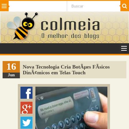
Beleza
Cinema e TV
Curiosidades
Esportes
Humor
Internet
Jogos
NotÃ­cias
Planeta
SaÃºde
Tecnologia
VeÃ­culos
Adulto
Sugerir Link
16
Nova Tecnologia Cria BotÃµes FÃ­sicos
DinÃ¢micos em Telas Touch
Adicionar Blog
Jun
Colmeia Exchange
Perguntas Frequentes
Sobre
Contato