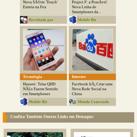
Nova SÃ©rie 'Touch'
Project F: a PossÃ­vel
Estreia na Fox
Nova Linha de
Smartphones da...
Revoltado por
Mobile Bit
Natureza
Tecnologia
Internet
Huawei: Telas QHD
Facebook IrÃ¡ Criar uma
NÃ£o Fazem Sentido
Nova Rede Social na
em Smartphones
China
Mobile Bit
Mundo Conectado
Confira Também Outros Links em Destaque: