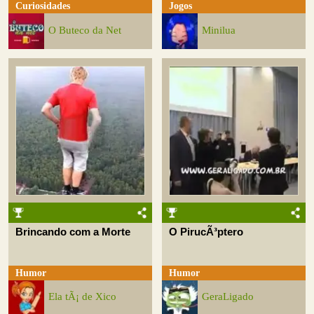
Curiosidades
Jogos
O Buteco da Net
Minilua
Brincando com a Morte
O PirucÃ³ptero
Humor
Humor
Ela tÃ¡ de Xico
GeraLigado