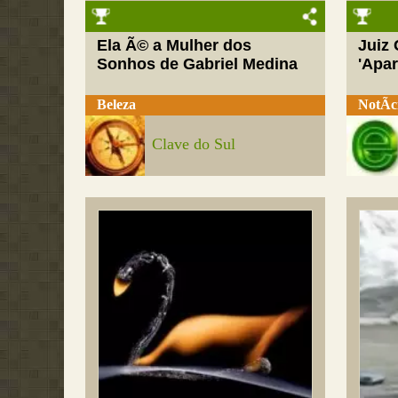
Ela Ã© a Mulher dos
Juiz
Sonhos de Gabriel Medina
'Apar
Beleza
NotÃ­c
Clave do Sul