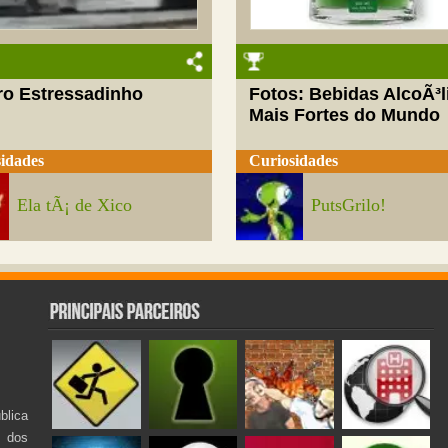
ro Estressadinho
Fotos: Bebidas AlcoÃ³l
Mais Fortes do Mundo
idades
Curiosidades
Ela tÃ¡ de Xico
PutsGrilo!
lica
s dos