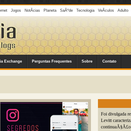
ernet
Jogos
NotÃ­cias
Planeta
SaÃºde
Tecnologia
VeÃ­culos
Adulto
ia Exchange
Perguntas Frequentes
Sobre
Contato
Foi divulgada r
Levitt caracteri
continuaÃ§Ã£o d