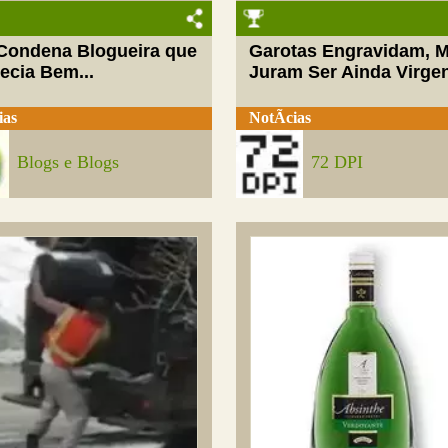
 Condena Blogueira que
Garotas Engravidam, 
ecia Bem...
Juram Ser Ainda Virge
ias
NotÃ­cias
Blogs e Blogs
72 DPI