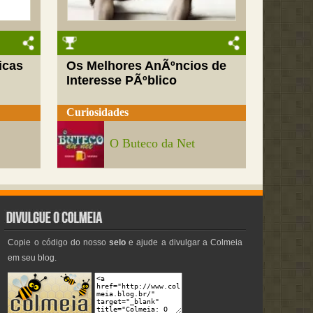
icas
Os Melhores AnÃºncios de
Interesse PÃºblico
Curiosidades
O Buteco da Net
Copie o código do nosso
selo
e ajude a divulgar a Colmeia
em seu blog.