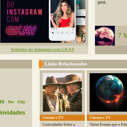
post.
7 
Segredos do Instagram com GKAY
Links Relacionados
as
Sin
City
ovidades
Cinema e TV
Cinema e TV
Curiosidades Sobre a
Varias Formas que o Fim