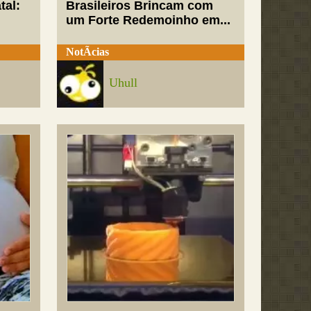
tal:
Brasileiros Brincam com
um Forte Redemoinho em...
NotÃ­cias
Uhull