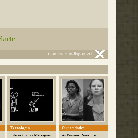
Marte
Conteúdo Indisponível
Tecnologia
Curiosidades
Filmes Curtas Metragens
As Pessoas Reais dos