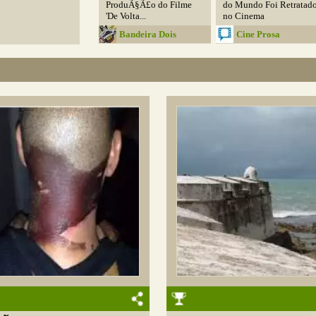
ProduÃ§Ã£o do Filme
do Mundo Foi Retratad
'De Volta...
no Cinema
Bandeira Dois
Cine Prosa