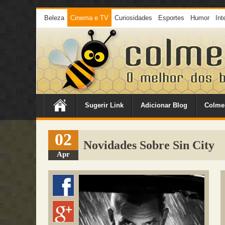
Beleza
Cinema e TV
Curiosidades
Esportes
Humor
Int
Sugerir Link
Adicionar Blog
Colme
02
Novidades Sobre Sin City
Apr