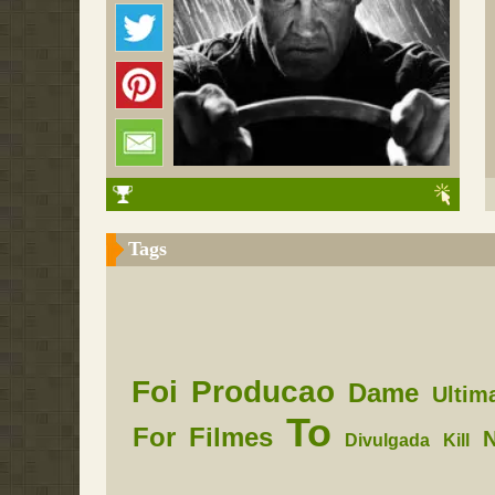
Tags
Foi
Producao
Dame
Ultim
To
For
Filmes
N
Divulgada
Kill