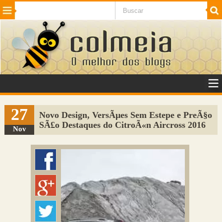
Beleza
Cinema e TV
Curiosidades
Esportes
Humor
Internet
Jogos
NotÃ­cias
Planeta
SaÃºde
Tecnologia
VeÃ­culos
Adulto
Sugerir Link
27
Novo Design, VersÃµes Sem Estepe e PreÃ§o
SÃ£o Destaques do CitroÃ«n Aircross 2016
Adicionar Blog
Nov
Colmeia Exchange
Perguntas Frequentes
Sobre
Contato