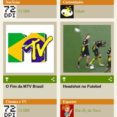
NotÃ­cias
Curiosidades
72 DPI
Uhull
O Fim da MTV Brasil
Headshot no Futebol
Cinema e TV
Esportes
72 DPI
Ela tÃ¡ de Xico