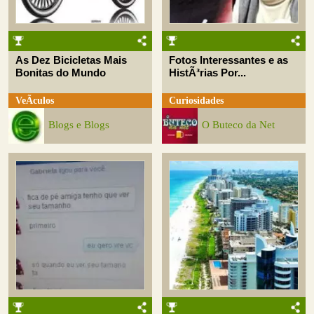
As Dez Bicicletas Mais
Fotos Interessantes e as
Bonitas do Mundo
HistÃ³rias Por...
VeÃ­culos
Curiosidades
Blogs e Blogs
O Buteco da Net