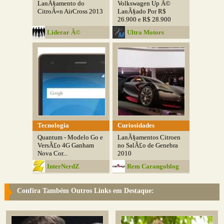
LanÃ§amento do
Volkswagen Up Ã©
CitroÃ«n AirCross 2013
LanÃ§ado Por R$
26.900 e R$ 28.900
Liderar Ã©
Ultra Motors
Influenciar
Tecnologia
Curiosidades
Quantum - Modelo Go e
LanÃ§amentos Citroen
VersÃ£o 4G Ganham
no SalÃ£o de Genebra
Nova Cor...
2010
InterNerdZ
Rem Carangoblog
Confira Também Outros Links em Destaque: