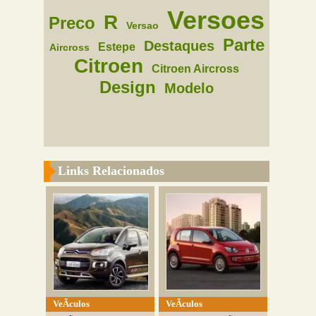
Versoes
R
Preco
Versao
Parte
Destaques
Estepe
Aircross
Citroen
Citroen Aircross
Design
Modelo
Links Relacionados
VeÃ­culos
VeÃ­culos