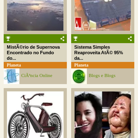
MistÃ©rio de Supernova
Sistema Simples
Encontrado no Fundo
Reaproveita AtÃ© 95%
do...
da...
Planeta
Planeta
CiÃªncia Online
Blogs e Blogs