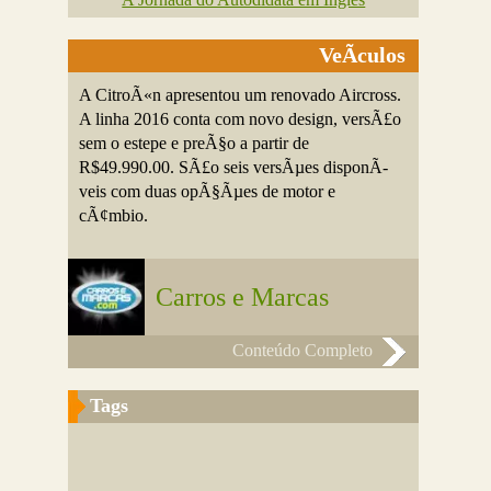
VeÃ­culos
A CitroÃ«n apresentou um renovado Aircross.
A linha 2016 conta com novo design, versÃ£o
sem o estepe e preÃ§o a partir de
R$49.990.00. SÃ£o seis versÃµes disponÃ­
veis com duas opÃ§Ãµes de motor e
cÃ¢mbio.
Carros e Marcas
Conteúdo Completo
Tags