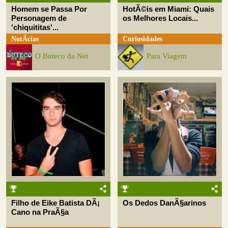
Homem se Passa Por
HotÃ©is em Miami: Quais
Personagem de
os Melhores Locais...
'chiquititas'...
NotÃ­cias
Curiosidades
O Buteco da Net
Para Viagem
Filho de Eike Batista DÃ¡
Os Dedos DanÃ§arinos
Cano na PraÃ§a