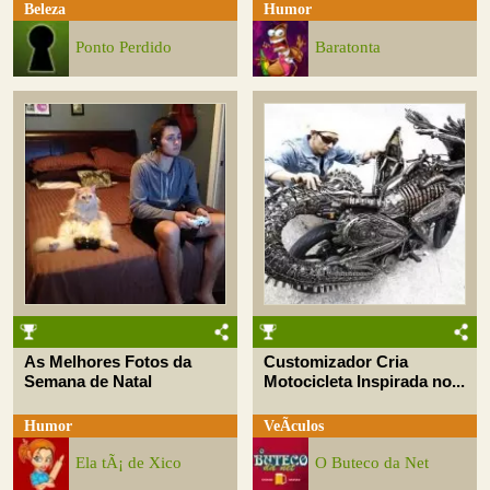
Beleza
Humor
Ponto Perdido
Baratonta
As Melhores Fotos da
Customizador Cria
Semana de Natal
Motocicleta Inspirada no...
Humor
VeÃ­culos
Ela tÃ¡ de Xico
O Buteco da Net