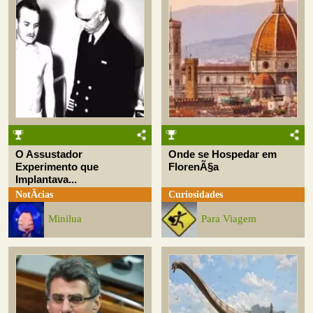
O Assustador
Onde se Hospedar em
Experimento que
FlorenÃ§a
Implantava...
NotÃ­cias
Curiosidades
Minilua
Para Viagem