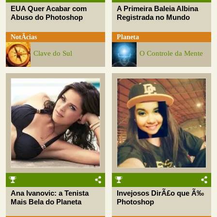
EUA Quer Acabar com
A Primeira Baleia Albina
Abuso do Photoshop
Registrada no Mundo
NotÃ­cias
Planeta
Clave do Sul
O Controle da Mente
Ana Ivanovic: a Tenista
Invejosos DirÃ£o que Ã‰
Mais Bela do Planeta
Photoshop