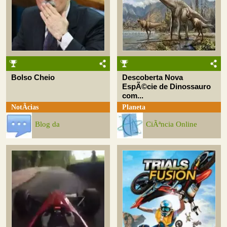
Bolso Cheio
Descoberta Nova
EspÃ©cie de Dinossauro
com...
NotÃ­cias
Planeta
Blog da
CiÃªncia Online