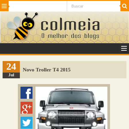
Beleza
Cinema e TV
Curiosidades
Esportes
Humor
Internet
Jogos
NotÃ­cias
Planeta
SaÃºde
Tecnologia
VeÃ­culos
Adulto
Sugerir Link
24
Novo Troller T4 2015
Adicionar Blog
Jul
Colmeia Exchange
Perguntas Frequentes
Sobre
Contato