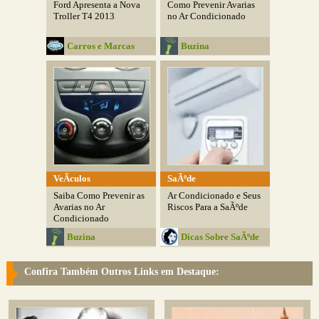
Ford Apresenta a Nova
Como Prevenir Avarias
Troller T4 2013
no Ar Condicionado
Carros e Marcas
Buzina
VeÃ­culos
SaÃºde
Saiba Como Prevenir as
Ar Condicionado e Seus
Avarias no Ar
Riscos Para a SaÃºde
Condicionado
Buzina
Dicas Sobre SaÃºde
Confira Também Outros Links em Destaque: