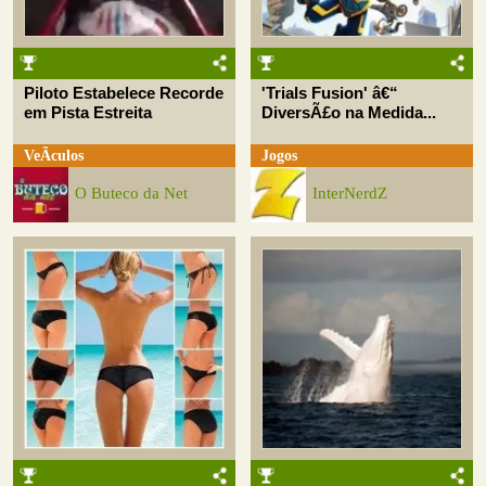
Piloto Estabelece Recorde
'Trials Fusion' â€“
em Pista Estreita
DiversÃ£o na Medida...
VeÃ­culos
Jogos
O Buteco da Net
InterNerdZ