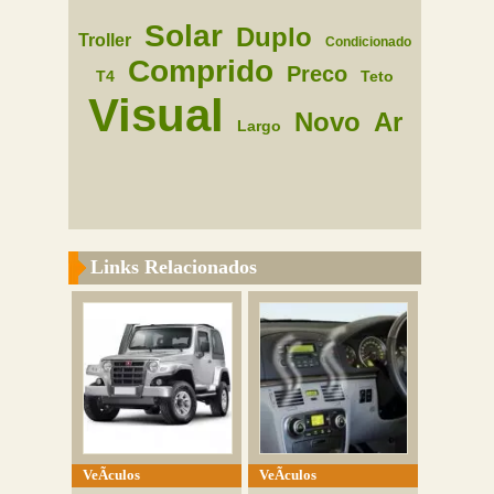
Solar
Duplo
Troller
Condicionado
Comprido
Preco
T4
Teto
Visual
Novo
Ar
Largo
Links Relacionados
VeÃ­culos
VeÃ­culos