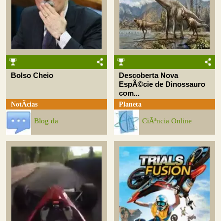
Bolso Cheio
Descoberta Nova
EspÃ©cie de Dinossauro
com...
NotÃ­cias
Planeta
Blog da
CiÃªncia Online