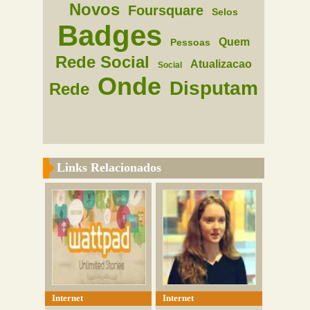
Novos
Foursquare
Selos
Badges
Quem
Pessoas
Rede Social
Atualizacao
Social
Onde
Disputam
Rede
Links Relacionados
Internet
Internet