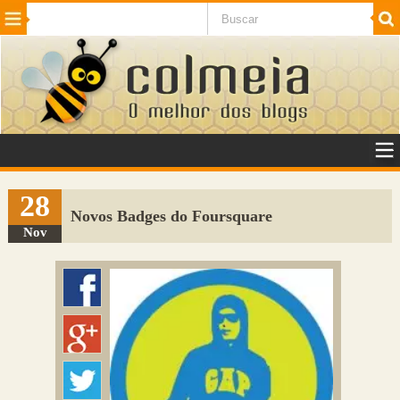
Beleza
Cinema e TV
Curiosidades
Esportes
Humor
Internet
Jogos
NotÃ­cias
Planeta
SaÃºde
Tecnologia
VeÃ­culos
Adulto
Sugerir Link
28
Novos Badges do Foursquare
Adicionar Blog
Nov
Colmeia Exchange
Perguntas Frequentes
Sobre
Contato