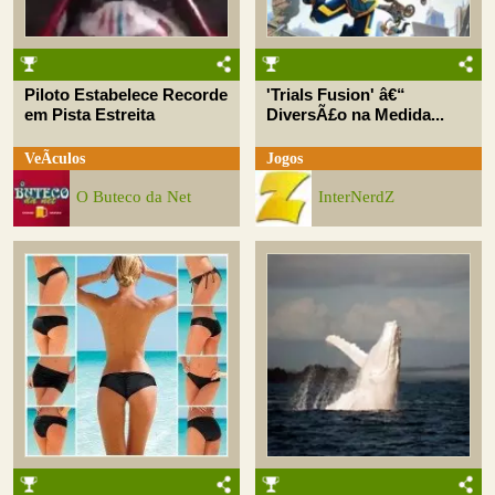
Piloto Estabelece Recorde
'Trials Fusion' â€“
em Pista Estreita
DiversÃ£o na Medida...
VeÃ­culos
Jogos
O Buteco da Net
InterNerdZ