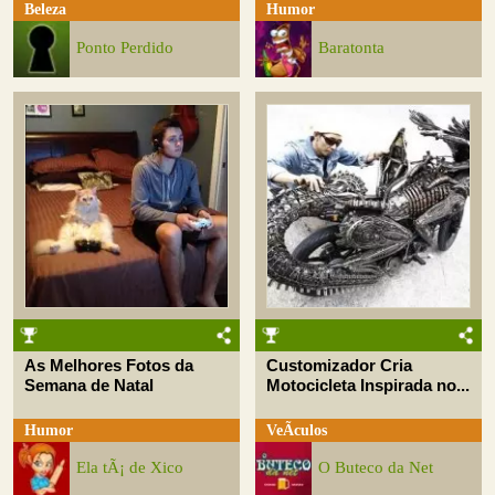
Beleza
Humor
Ponto Perdido
Baratonta
As Melhores Fotos da
Customizador Cria
Semana de Natal
Motocicleta Inspirada no...
Humor
VeÃ­culos
Ela tÃ¡ de Xico
O Buteco da Net