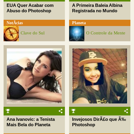
EUA Quer Acabar com
A Primeira Baleia Albina
Abuso do Photoshop
Registrada no Mundo
NotÃ­cias
Planeta
Clave do Sul
O Controle da Mente
Ana Ivanovic: a Tenista
Invejosos DirÃ£o que Ã‰
Mais Bela do Planeta
Photoshop