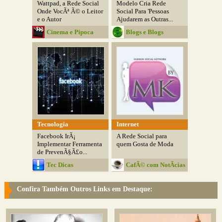
Wattpad, a Rede Social
Modelo Cria Rede
Onde VocÃª Ã© o Leitor
Social Para 'Pessoas
e o Autor
Ajudarem as Outras...
Cinema e Pipoca
Blogs e Blogs
Tecnologia
Internet
Facebook IrÃ¡
A Rede Social para
Implementar Ferramenta
quem Gosta de Moda
de PrevenÃ§Ã£o...
Tec Dicas
CafÃ© com NotÃ­cias
Confira Também Outros Links em Destaque: