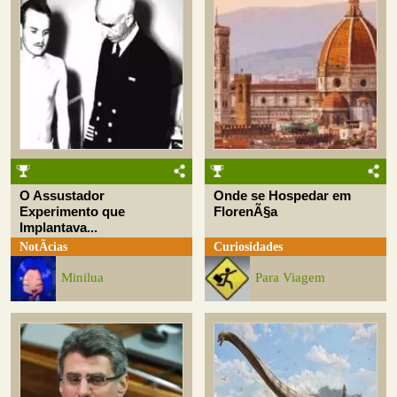
O Assustador
Onde se Hospedar em
Experimento que
FlorenÃ§a
Implantava...
NotÃ­cias
Curiosidades
Minilua
Para Viagem