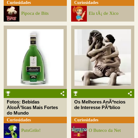
Curiosidades
Curiosidades
Pipoca de Bits
Ela tÃ¡ de Xico
Fotos: Bebidas
Os Melhores AnÃºncios
AlcoÃ³licas Mais Fortes
de Interesse PÃºblico
do Mundo
Curiosidades
Curiosidades
PutsGrilo!
O Buteco da Net