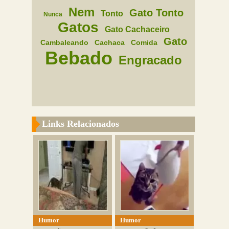
Nem
Gato Tonto
Tonto
Nunca
Gatos
Gato Cachaceiro
Gato
Cambaleando
Cachaca
Comida
Bebado
Engracado
Links Relacionados
Humor
Humor