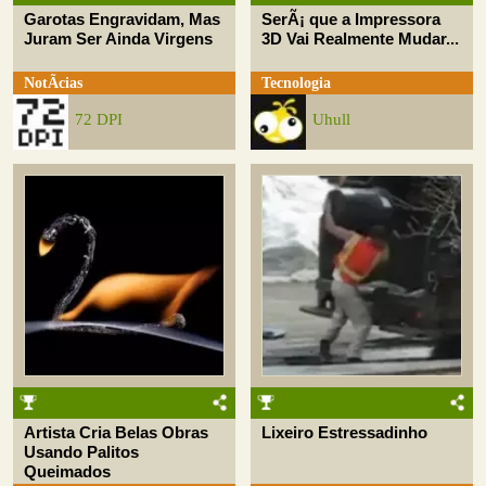
Garotas Engravidam, Mas
SerÃ¡ que a Impressora
Juram Ser Ainda Virgens
3D Vai Realmente Mudar...
NotÃ­cias
Tecnologia
72 DPI
Uhull
Artista Cria Belas Obras
Lixeiro Estressadinho
Usando Palitos
Queimados