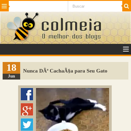
Beleza
Cinema e TV
Curiosidades
Esportes
Humor
Internet
Jogos
NotÃ­cias
Planeta
SaÃºde
Tecnologia
VeÃ­culos
Adulto
Sugerir Link
18
Nunca DÃª CachaÃ§a para Seu Gato
Adicionar Blog
Jun
Colmeia Exchange
Perguntas Frequentes
Sobre
Contato