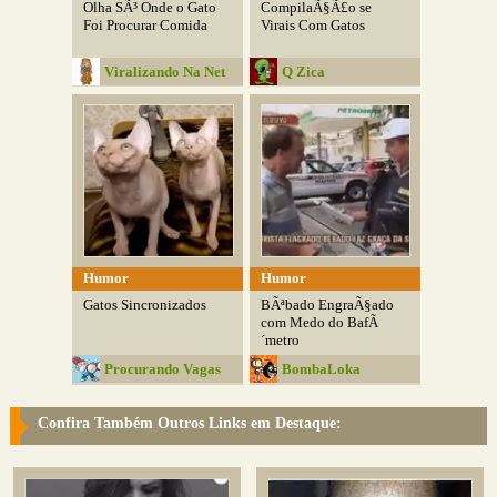
Olha SÃ³ Onde o Gato
CompilaÃ§Ã£o se
Foi Procurar Comida
Virais Com Gatos
Viralizando Na Net
Q Zica
Humor
Humor
Gatos Sincronizados
BÃªbado EngraÃ§ado
com Medo do BafÃ
´metro
Procurando Vagas
BombaLoka
Confira Também Outros Links em Destaque: