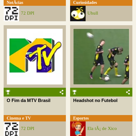
NotÃ­cias
Curiosidades
72 DPI
Uhull
O Fim da MTV Brasil
Headshot no Futebol
Cinema e TV
Esportes
72 DPI
Ela tÃ¡ de Xico