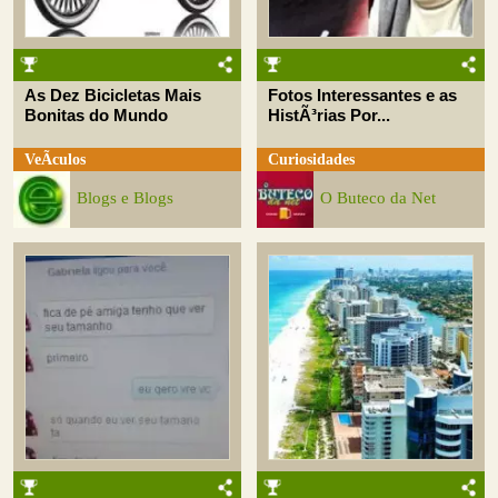
As Dez Bicicletas Mais
Fotos Interessantes e as
Bonitas do Mundo
HistÃ³rias Por...
VeÃ­culos
Curiosidades
Blogs e Blogs
O Buteco da Net