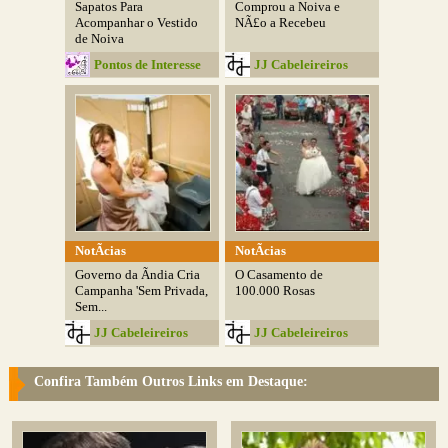
Sapatos Para
Comprou a Noiva e
Acompanhar o Vestido
NÃ£o a Recebeu
de Noiva
Pontos de Interesse
JJ Cabeleireiros
NotÃ­cias
NotÃ­cias
Governo da Ãndia Cria
O Casamento de
Campanha 'Sem Privada,
100.000 Rosas
Sem...
JJ Cabeleireiros
JJ Cabeleireiros
Confira Também Outros Links em Destaque: