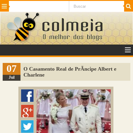
Beleza
Cinema e TV
Curiosidades
Esportes
Humor
Internet
Jogos
NotÃ­cias
Planeta
SaÃºde
Tecnologia
VeÃ­culos
Adulto
Sugerir Link
07
O Casamento Real de PrÃ­ncipe Albert e
Charlene
Adicionar Blog
Jul
Colmeia Exchange
Perguntas Frequentes
Sobre
Contato