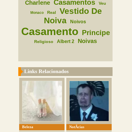
Casamentos
Charlene
Veu
Vestido De
Real
Monaco
Noiva
Noivos
Casamento
Principe
Noivas
Albert 2
Religioso
Links Relacionados
Beleza
NotÃ­cias