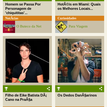
Homem se Passa Por
HotÃ©is em Miami: Quais
Personagem de
os Melhores Locais...
'chiquititas'...
NotÃ­cias
Curiosidades
O Buteco da Net
Para Viagem
Filho de Eike Batista DÃ¡
Os Dedos DanÃ§arinos
Cano na PraÃ§a