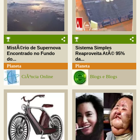
MistÃ©rio de Supernova
Sistema Simples
Encontrado no Fundo
Reaproveita AtÃ© 95%
do...
da...
Planeta
Planeta
CiÃªncia Online
Blogs e Blogs