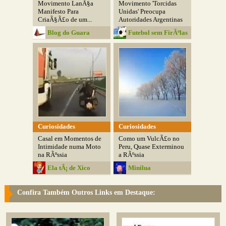
Movimento LanÃ§a
Movimento 'Torcidas
Manifesto Para
Unidas' Preocupa
CriaÃ§Ã£o de um...
Autoridades Argentinas
Blog do Guara
Futebol sem FirÃºlas
Curiosidades
Curiosidades
Casal em Momentos de
Como um VulcÃ£o no
Intimidade numa Moto
Peru, Quase Exterminou
na RÃºssia
a RÃºssia
Ela tÃ¡ de Xico
Minilua
Confira Também Outros Links em Destaque: