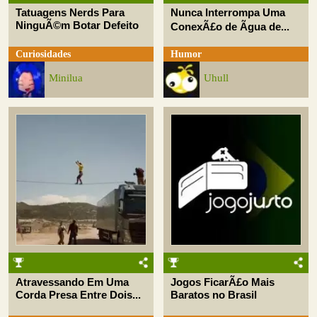
Tatuagens Nerds Para
Nunca Interrompa Uma
NinguÃ©m Botar Defeito
ConexÃ£o de Ãgua de...
Curiosidades
Humor
Minilua
Uhull
Atravessando Em Uma
Jogos FicarÃ£o Mais
Corda Presa Entre Dois...
Baratos no Brasil