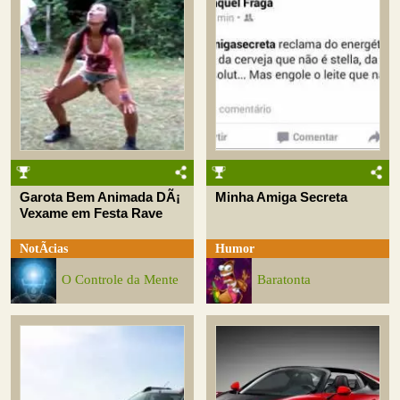
Garota Bem Animada DÃ¡
Minha Amiga Secreta
Vexame em Festa Rave
NotÃ­cias
Humor
O Controle da Mente
Baratonta