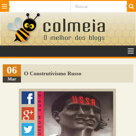
Beleza
Cinema e TV
Curiosidades
Esportes
Humor
Internet
Jogos
NotÃ­cias
Planeta
SaÃºde
Tecnologia
VeÃ­culos
Adulto
Sugerir Link
06
O Construtivismo Russo
Adicionar Blog
Mar
Colmeia Exchange
Perguntas Frequentes
Sobre
Contato