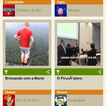
Curiosidades
Jogos
O Buteco da Net
Minilua
Brincando com a Morte
O PirucÃ³ptero
Humor
Humor
Ela tÃ¡ de Xico
GeraLigado