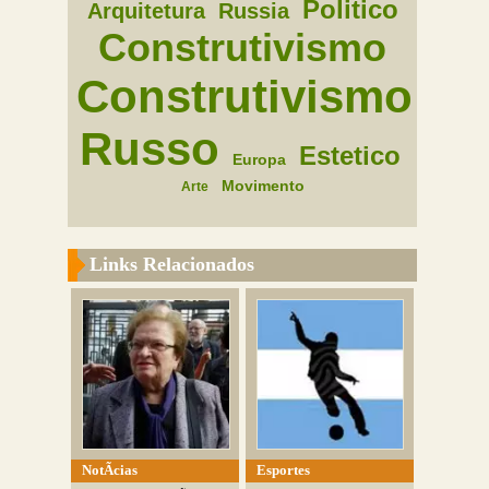
Politico
Arquitetura
Russia
Construtivismo
Construtivismo
Russo
Estetico
Europa
Movimento
Arte
Links Relacionados
NotÃ­cias
Esportes