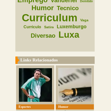
Vanderlei
Demitido
Humor
Tecnico
Curriculum
Vaga
Luxemburgo
Curriculo
Satira
Luxa
Diversao
Links Relacionados
Esportes
Humor