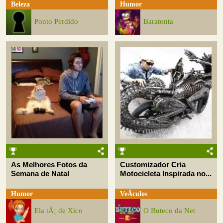
Beleza
Humor
Ponto Perdido
Baratonta
As Melhores Fotos da
Customizador Cria
Semana de Natal
Motocicleta Inspirada no...
Humor
VeÃ­culos
Ela tÃ¡ de Xico
O Buteco da Net