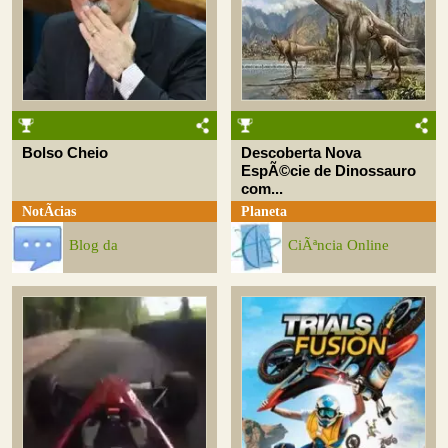
Bolso Cheio
Descoberta Nova
EspÃ©cie de Dinossauro
com...
NotÃ­cias
Planeta
Blog da
CiÃªncia Online