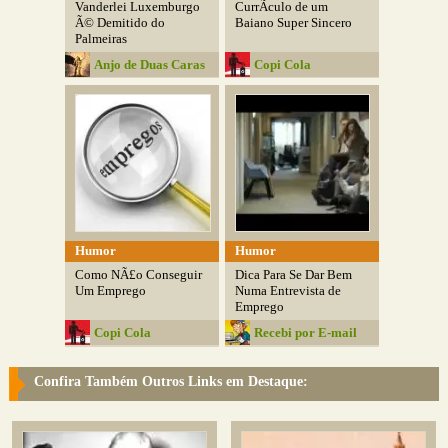
Vanderlei Luxemburgo
CurrÃ­culo de um
Ã© Demitido do
Baiano Super Sincero
Palmeiras
Anjo de Duas Caras
Copi Cola
Humor
Humor
Como NÃ£o Conseguir
Dica Para Se Dar Bem
Um Emprego
Numa Entrevista de
Emprego
Copi Cola
Recebi por E-mail
Confira Também Outros Links em Destaque: