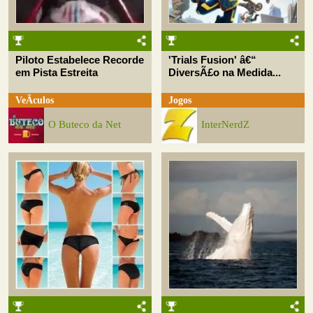
Piloto Estabelece Recorde
'Trials Fusion' â€“
em Pista Estreita
DiversÃ£o na Medida...
VeÃ­culos
Jogos
O Buteco da Net
InterNerdZ