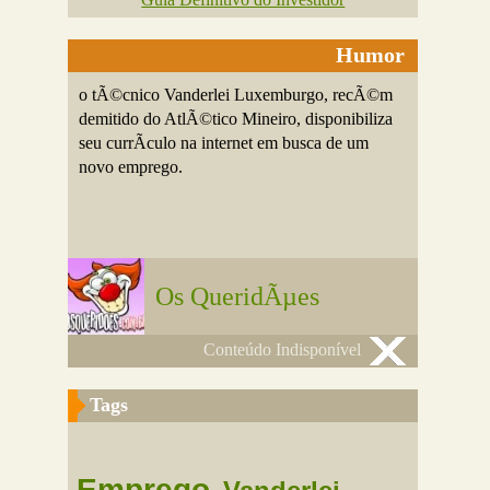
Humor
o tÃ©cnico Vanderlei Luxemburgo, recÃ©m
demitido do AtlÃ©tico Mineiro, disponibiliza
seu currÃ­culo na internet em busca de um
novo emprego.
Os QueridÃµes
Conteúdo Indisponível
Tags
Emprego