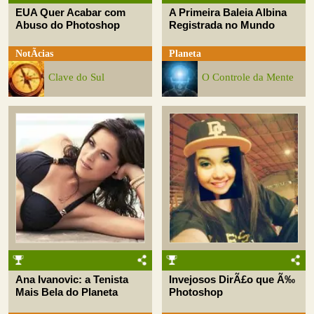
EUA Quer Acabar com
A Primeira Baleia Albina
Abuso do Photoshop
Registrada no Mundo
NotÃ­cias
Planeta
Clave do Sul
O Controle da Mente
Ana Ivanovic: a Tenista
Invejosos DirÃ£o que Ã‰
Mais Bela do Planeta
Photoshop