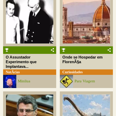
O Assustador
Onde se Hospedar em
Experimento que
FlorenÃ§a
Implantava...
NotÃ­cias
Curiosidades
Minilua
Para Viagem