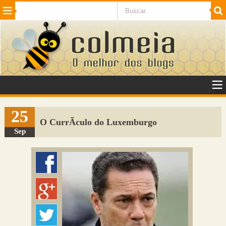
Beleza
Cinema e TV
Curiosidades
Esportes
Humor
Internet
Jogos
NotÃ­cias
Planeta
SaÃºde
Tecnologia
VeÃ­culos
Adulto
Sugerir Link
25
O CurrÃ­culo do Luxemburgo
Adicionar Blog
Sep
Colmeia Exchange
Perguntas Frequentes
Sobre
Contato