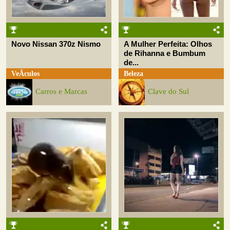
Novo Nissan 370z Nismo
A Mulher Perfeita: Olhos
de Rihanna e Bumbum
de...
VeÃ­culos
Beleza
Carros e Marcas
Clave do Sul