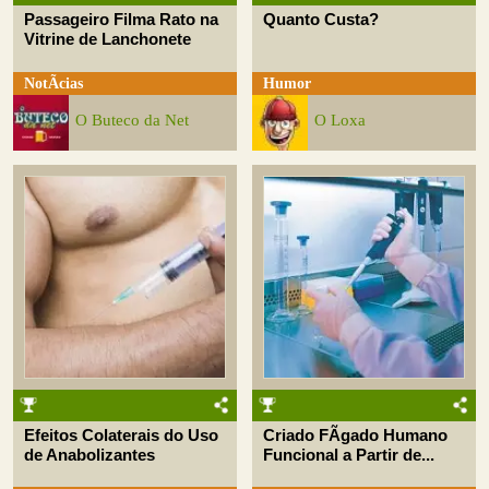
Passageiro Filma Rato na
Quanto Custa?
Vitrine de Lanchonete
NotÃ­cias
Humor
O Buteco da Net
O Loxa
Efeitos Colaterais do Uso
Criado FÃ­gado Humano
de Anabolizantes
Funcional a Partir de...