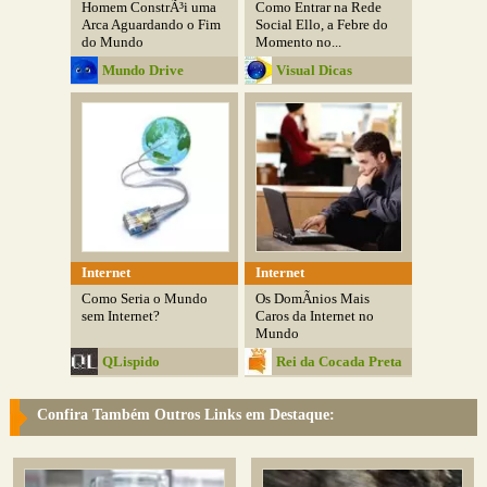
Homem ConstrÃ³i uma
Como Entrar na Rede
Arca Aguardando o Fim
Social Ello, a Febre do
do Mundo
Momento no...
Mundo Drive
Visual Dicas
Internet
Internet
Como Seria o Mundo
Os DomÃ­nios Mais
sem Internet?
Caros da Internet no
Mundo
QLispido
Rei da Cocada Preta
Confira Também Outros Links em Destaque: