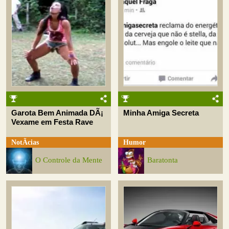
Garota Bem Animada DÃ¡
Minha Amiga Secreta
Vexame em Festa Rave
NotÃ­cias
Humor
O Controle da Mente
Baratonta