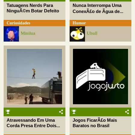
Tatuagens Nerds Para
Nunca Interrompa Uma
NinguÃ©m Botar Defeito
ConexÃ£o de Ãgua de...
Curiosidades
Humor
Minilua
Uhull
Atravessando Em Uma
Jogos FicarÃ£o Mais
Corda Presa Entre Dois...
Baratos no Brasil