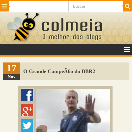
Beleza
Cinema e TV
Curiosidades
Esportes
Humor
Internet
Jogos
NotÃ­cias
Planeta
SaÃºde
Tecnologia
VeÃ­culos
Adulto
Sugerir Link
17
O Grande CampeÃ£o do BBR2
Adicionar Blog
Nov
Colmeia Exchange
Perguntas Frequentes
Sobre
Contato