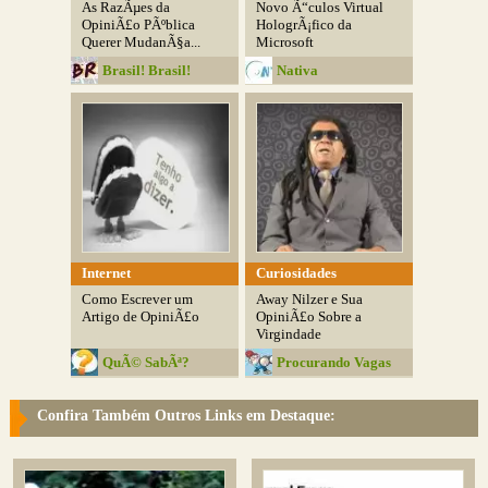
As RazÃµes da
Novo Ã“culos Virtual
OpiniÃ£o PÃºblica
HologrÃ¡fico da
Querer MudanÃ§a...
Microsoft
Brasil! Brasil!
Nativa
Internet
Curiosidades
Como Escrever um
Away Nilzer e Sua
Artigo de OpiniÃ£o
OpiniÃ£o Sobre a
Virgindade
QuÃ© SabÃª?
Procurando Vagas
Confira Também Outros Links em Destaque: