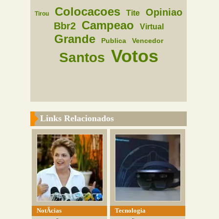
Colocacoes
Opiniao
Tite
Tirou
Campeao
Bbr2
Virtual
Grande
Publica
Vencedor
Votos
Santos
Links Relacionados
NotÃ­cias
Tecnologia