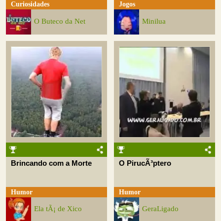
Curiosidades
Jogos
O Buteco da Net
Minilua
Brincando com a Morte
O PirucÃ³ptero
Humor
Humor
Ela tÃ¡ de Xico
GeraLigado