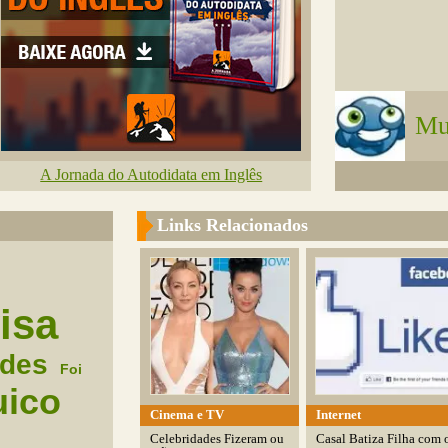
Mu
A Jornada do Autodidata em Inglês
Links Relacionados
isa
ades
Foi
uico
Cinema e TV
Internet
Celebridades Fizeram ou
Casal Batiza Filha com 