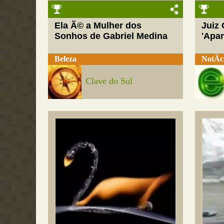
Ela Ã© a Mulher dos
Juiz
Sonhos de Gabriel Medina
'Apar
Beleza
NotÃ­c
Clave do Sul