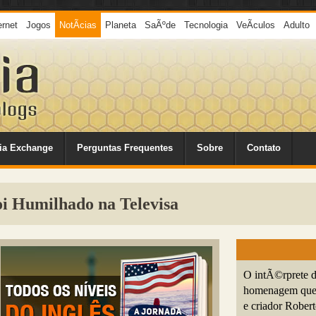
ernet
Jogos
NotÃ­cias
Planeta
SaÃºde
Tecnologia
VeÃ­culos
Adulto
ia Exchange
Perguntas Frequentes
Sobre
Contato
i Humilhado na Televisa
O intÃ©rprete d
homenagem que f
e criador Robe