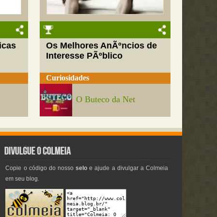
icas
Os Melhores AnÃºncios de
Interesse PÃºblico
Curiosidades
O Buteco da Net
Copie o código do nosso
selo
e ajude a divulgar a Colmeia
em seu blog.