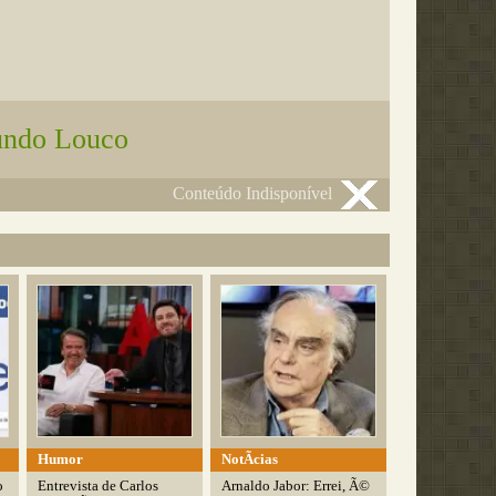
ndo Louco
Conteúdo Indisponível
Humor
NotÃ­cias
o
Entrevista de Carlos
Arnaldo Jabor: Errei, Ã©