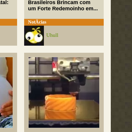
tal:
Brasileiros Brincam com
um Forte Redemoinho em...
NotÃ­cias
Uhull