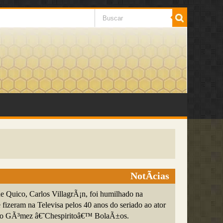
NotÃ­cias
e Quico, Carlos VillagrÃ¡n, foi humilhado na
izeram na Televisa pelos 40 anos do seriado ao ator
rto GÃ³mez â€˜Chespiritoâ€™ BolaÃ±os.