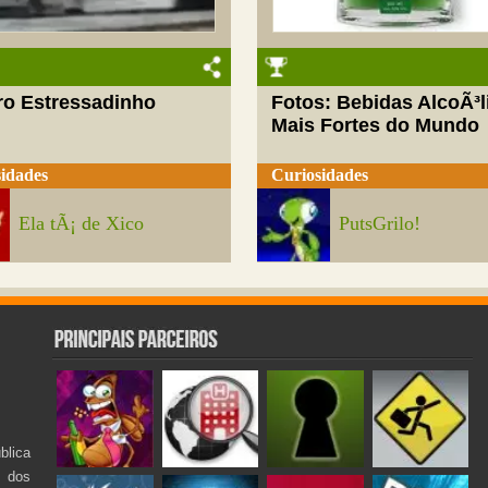
ro Estressadinho
Fotos: Bebidas AlcoÃ³l
Mais Fortes do Mundo
idades
Curiosidades
Ela tÃ¡ de Xico
PutsGrilo!
lica
s dos