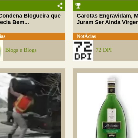
 Condena Blogueira que
Garotas Engravidam, 
ecia Bem...
Juram Ser Ainda Virge
ias
NotÃ­cias
Blogs e Blogs
72 DPI