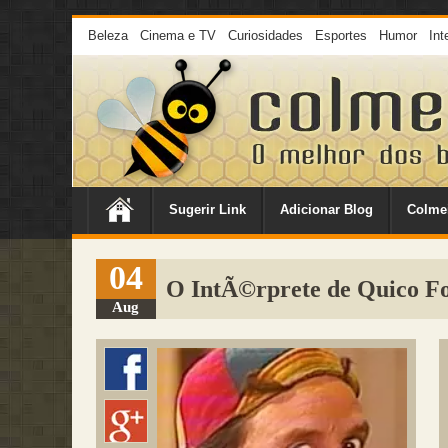
Beleza
Cinema e TV
Curiosidades
Esportes
Humor
Int
Sugerir Link
Adicionar Blog
Colme
04
O IntÃ©rprete de Quico Fo
Aug