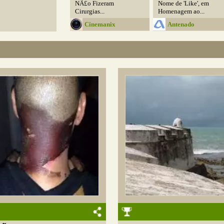
NÃ£o Fizeram
Nome de 'Like', em
Cirurgias...
Homenagem ao...
Cinemanix
Antenado