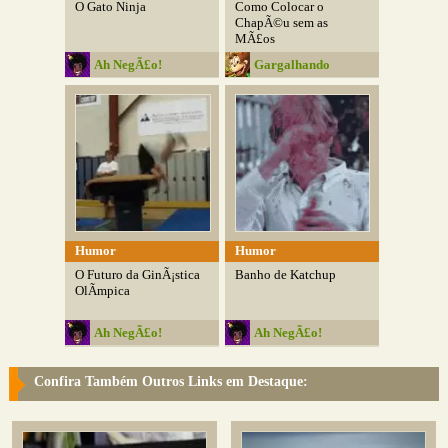
O Gato Ninja
Como Colocar o
ChapÃ©u sem as
MÃ£os
Ah NegÃ£o!
Gargalhando
Humor
Humor
O Futuro da GinÃ¡stica
Banho de Katchup
OlÃ­mpica
Ah NegÃ£o!
Ah NegÃ£o!
Confira Também Outros Links em Destaque: