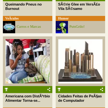
Queimando Pneus no
SÃ©rie Glee em VersÃ£o
Burnout
Vila SÃ©samo
VeÃ­culos
Humor
Carros e Marcas
PutsGrilo!
Americana com DistÃºrbio
Cidades Feitas de PeÃ§as
Alimentar Torna-se...
de Computador