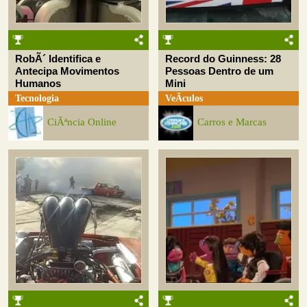
RobÃ´ Identifica e
Record do Guinness: 28
Antecipa Movimentos
Pessoas Dentro de um
Humanos
Mini
Tecnologia
VeÃ­culos
CiÃªncia Online
Carros e Marcas