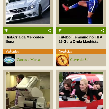
HistÃ³ria da Mercedes-
Futebol Feminino no FIFA
Benz
16 Gera Onda Machista
VeÃ­culos
NotÃ­cias
Carros e Marcas
Clave do Sul