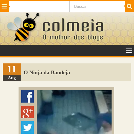
Beleza
Cinema e TV
Curiosidades
Esportes
Humor
Internet
Jogos
NotÃ­cias
Planeta
SaÃºde
Tecnologia
VeÃ­culos
Adulto
Sugerir Link
11
O Ninja da Bandeja
Adicionar Blog
Aug
Colmeia Exchange
Perguntas Frequentes
Sobre
Contato