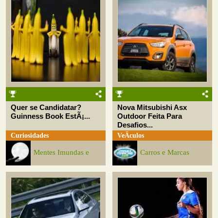
Quer se Candidatar?
Nova Mitsubishi Asx
Guinness Book EstÃ¡...
Outdoor Feita Para
Desafios...
Curiosidades
VeÃ­culos
Mentes Imundas e
Carros e Marcas