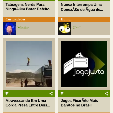
Tatuagens Nerds Para
Nunca Interrompa Uma
NinguÃ©m Botar Defeito
ConexÃ£o de Ãgua de...
Curiosidades
Humor
Minilua
Uhull
Atravessando Em Uma
Jogos FicarÃ£o Mais
Corda Presa Entre Dois...
Baratos no Brasil