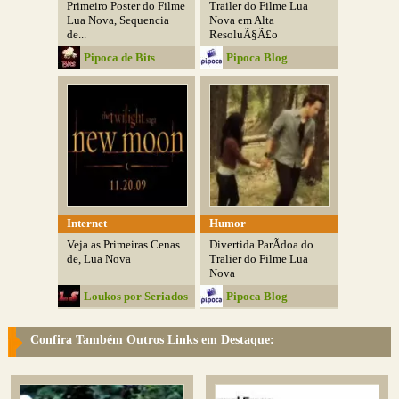
Primeiro Poster do Filme
Trailer do Filme Lua
Lua Nova, Sequencia
Nova em Alta
de...
ResoluÃ§Ã£o
Pipoca de Bits
Pipoca Blog
Internet
Humor
Veja as Primeiras Cenas
Divertida ParÃ­doa do
de, Lua Nova
Tralier do Filme Lua
Nova
Loukos por Seriados
Pipoca Blog
Confira Também Outros Links em Destaque: