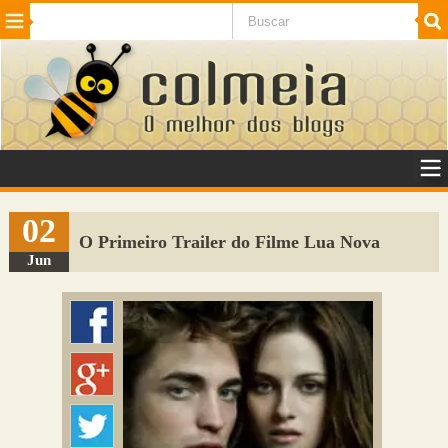
Beleza
Cinema e TV
Curiosidades
Esportes
Humor
Internet
Jogos
NotÃ­cias
Planeta
SaÃºde
Tecnologia
VeÃ­culos
Adulto
Sugerir Link
02
O Primeiro Trailer do Filme Lua Nova
Adicionar Blog
Jun
Colmeia Exchange
Perguntas Frequentes
Sobre
Contato