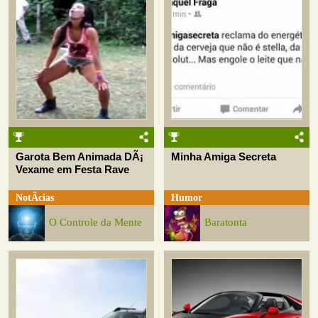
Garota Bem Animada DÃ¡
Minha Amiga Secreta
Vexame em Festa Rave
NotÃ­cias
Humor
O Controle da Mente
Baratonta