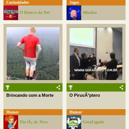
Curiosidades
Jogos
O Buteco da Net
Minilua
Brincando com a Morte
O PirucÃ³ptero
Humor
Humor
Ela tÃ¡ de Xico
GeraLigado