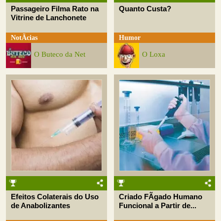
Passageiro Filma Rato na
Quanto Custa?
Vitrine de Lanchonete
NotÃ­cias
Humor
O Buteco da Net
O Loxa
Efeitos Colaterais do Uso
Criado FÃ­gado Humano
de Anabolizantes
Funcional a Partir de...