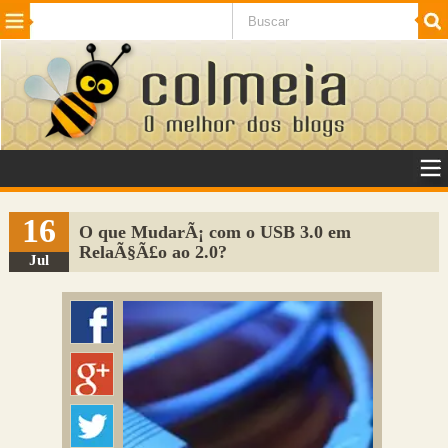
Beleza
Cinema e TV
Curiosidades
Esportes
Humor
Internet
Jogos
NotÃ­cias
Planeta
SaÃºde
Tecnologia
VeÃ­culos
Adulto
Sugerir Link
16
O que MudarÃ¡ com o USB 3.0 em
RelaÃ§Ã£o ao 2.0?
Adicionar Blog
Jul
Colmeia Exchange
Perguntas Frequentes
Sobre
Contato