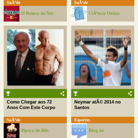
SaÃºde
SaÃºde
O Buteco da Net
CiÃªncia Online
Como Chegar aos 72
Neymar atÃ© 2014 no
Anos Com Este Corpo
Santos
SaÃºde
Esportes
Pipoca de Bits
Blog da