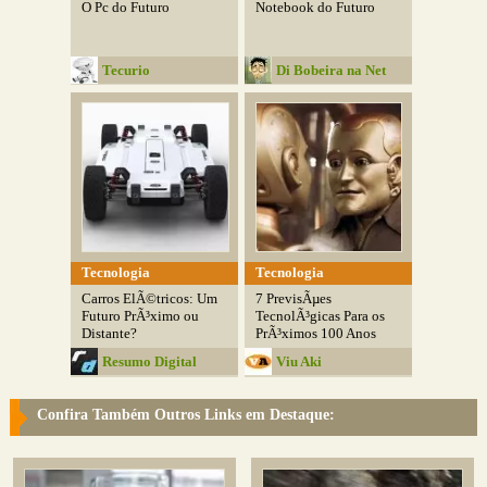
O Pc do Futuro
Notebook do Futuro
Tecurio
Di Bobeira na Net
Tecnologia
Tecnologia
Carros ElÃ©tricos: Um
7 PrevisÃµes
Futuro PrÃ³ximo ou
TecnolÃ³gicas Para os
Distante?
PrÃ³ximos 100 Anos
Resumo Digital
Viu Aki
Confira Também Outros Links em Destaque: