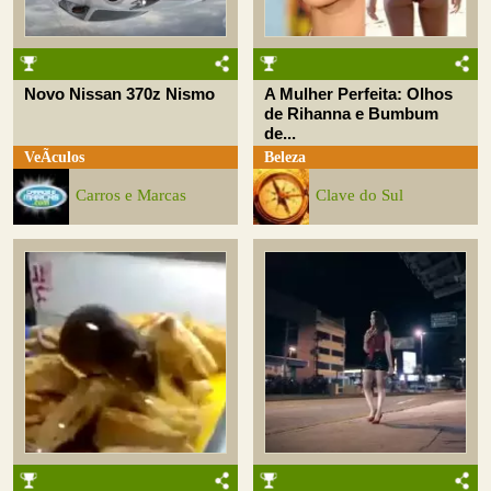
Novo Nissan 370z Nismo
A Mulher Perfeita: Olhos
de Rihanna e Bumbum
de...
VeÃ­culos
Beleza
Carros e Marcas
Clave do Sul