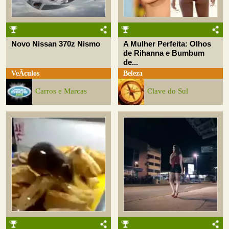
Novo Nissan 370z Nismo
A Mulher Perfeita: Olhos
de Rihanna e Bumbum
de...
VeÃ­culos
Beleza
Carros e Marcas
Clave do Sul