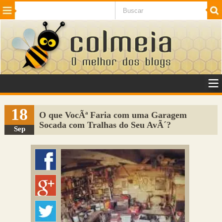
Beleza
Cinema e TV
Curiosidades
Esportes
Humor
Internet
Jogos
NotÃ­cias
Planeta
SaÃºde
Tecnologia
VeÃ­culos
Adulto
Sugerir Link
18
O que VocÃª Faria com uma Garagem
Socada com Tralhas do Seu AvÃ´?
Adicionar Blog
Sep
Colmeia Exchange
Perguntas Frequentes
Sobre
Contato