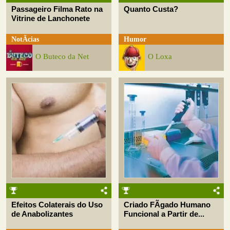
Passageiro Filma Rato na
Quanto Custa?
Vitrine de Lanchonete
NotÃ­cias
Humor
O Buteco da Net
O Loxa
Efeitos Colaterais do Uso
Criado FÃ­gado Humano
de Anabolizantes
Funcional a Partir de...