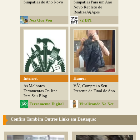
Simpatias de Ano Novo
Simpatias Para um Ano
Novo Repleto de
RealizaÃ§Ãµes
Noz Que Voa
72 DPI
Internet
Humor
As Melhores
VÃ³, Comprei o Seu
Ferramentas On-line
Presente de Final de Ano
Para Seu Blog
Ferramenta Digital
Viralizando Na Net
Confira Também Outros Links em Destaque: