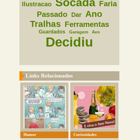
Socada
Faria
Ilustracao
Ano
Passado
Dar
Tralhas
Ferramentas
Guardados
Garagem
Avo
Decidiu
Links Relacionados
Humor
Curiosidades