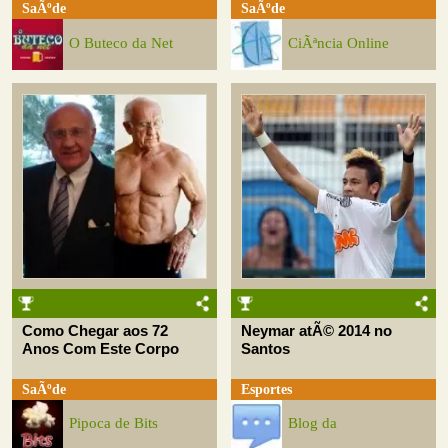
SaÃºde
SaÃºde
O Buteco da Net
CiÃªncia Online
Como Chegar aos 72
Neymar atÃ© 2014 no
Anos Com Este Corpo
Santos
SaÃºde
Esportes
Pipoca de Bits
Blog da