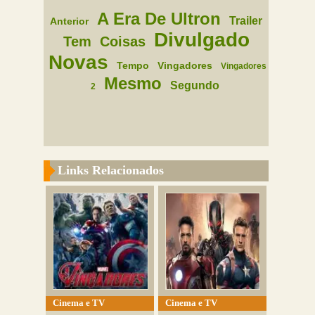
A Era De Ultron
Trailer
Anterior
Divulgado
Tem
Coisas
Novas
Tempo
Vingadores
Vingadores
Mesmo
Segundo
2
Links Relacionados
Cinema e TV
Cinema e TV