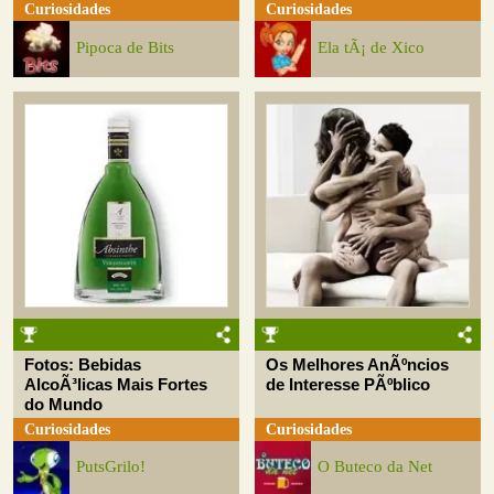
Curiosidades
Curiosidades
Pipoca de Bits
Ela tÃ¡ de Xico
Fotos: Bebidas
Os Melhores AnÃºncios
AlcoÃ³licas Mais Fortes
de Interesse PÃºblico
do Mundo
Curiosidades
Curiosidades
PutsGrilo!
O Buteco da Net