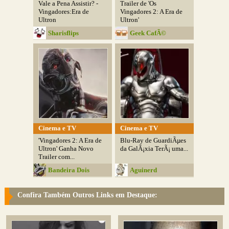
Vale a Pena Assistir? -
Trailer de 'Os
Vingadores:Era de
Vingadores 2: A Era de
Ultron
Ultron'
Sharisflips
Geek CafÃ©
Cinema e TV
Cinema e TV
'Vingadores 2: A Era de
Blu-Ray de GuardiÃµes
Ultron' Ganha Novo
da GalÃ¡xia TerÃ¡ uma...
Trailer com...
Bandeira Dois
Aguinerd
Confira Também Outros Links em Destaque: