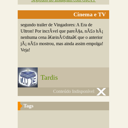
Cinema e TV
segundo trailer de Vingadores: A Era de
Ultron! Por incrÃ­vel que pareÃ§a, nÃ£o hÃ¡
nenhuma cena â€œinÃ©ditaâ€ que o anterior
jÃ¡ nÃ£o mostrou, mas ainda assim empolga!
Veja!
Tardis
Conteúdo Indisponível
Tags