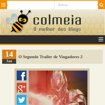
Beleza
Cinema e TV
Curiosidades
Esportes
Humor
Internet
Jogos
NotÃ­cias
Planeta
SaÃºde
Tecnologia
VeÃ­culos
Adulto
Sugerir Link
14
O Segundo Trailer de Vingadores 2
Adicionar Blog
Jan
Colmeia Exchange
Perguntas Frequentes
Sobre
Contato