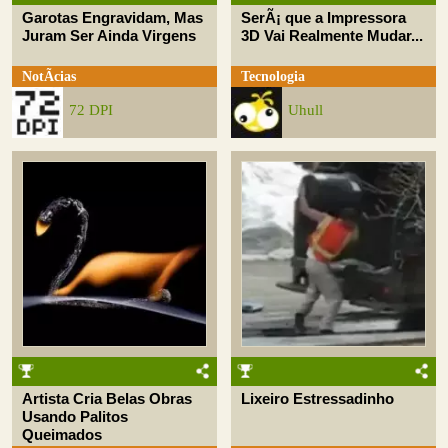
Garotas Engravidam, Mas
SerÃ¡ que a Impressora
Juram Ser Ainda Virgens
3D Vai Realmente Mudar...
NotÃ­cias
Tecnologia
72 DPI
Uhull
Artista Cria Belas Obras
Lixeiro Estressadinho
Usando Palitos
Queimados