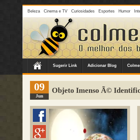
Beleza
Cinema e TV
Curiosidades
Esportes
Humor
Int
Sugerir Link
Adicionar Blog
Colme
09
Objeto Imenso Ã© Identifi
Jun