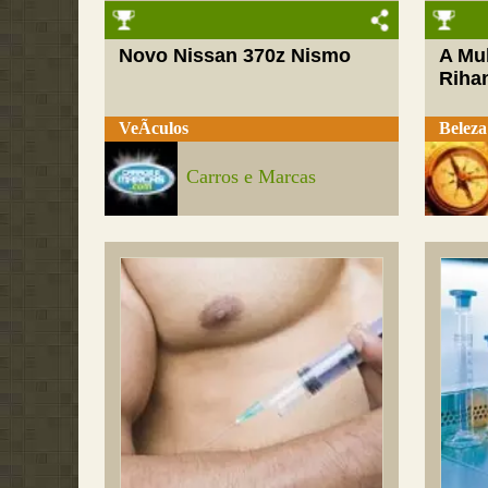
Novo Nissan 370z Nismo
A Mul
Riha
VeÃ­culos
Beleza
Carros e Marcas