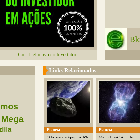
Bl
Guia Definitivo do Investidor
Links Relacionados
omos
Mega
illa
Planeta
Planeta
O Asteroide Apophis Ã‰
Maior EjeÃ§Ã£o de