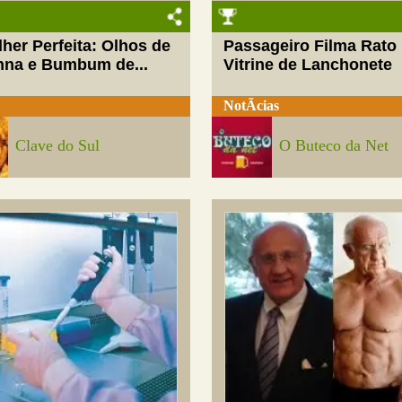
her Perfeita: Olhos de
Passageiro Filma Rato
nna e Bumbum de...
Vitrine de Lanchonete
NotÃ­cias
Clave do Sul
O Buteco da Net