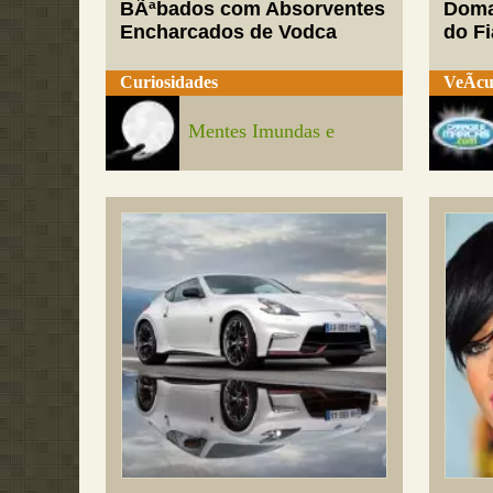
BÃªbados com Absorventes
Doma
Encharcados de Vodca
do Fi
Curiosidades
VeÃ­cu
Mentes Imundas e