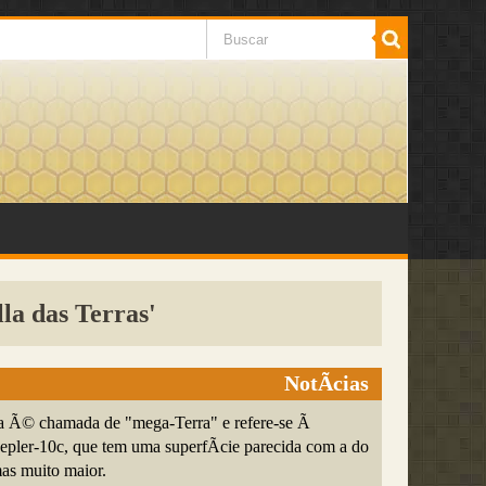
la das Terras'
NotÃ­cias
ia Ã© chamada de "mega-Terra" e refere-se Ã
epler-10c, que tem uma superfÃ­cie parecida com a do
mas muito maior.