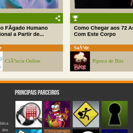
do FÃ­gado Humano
Como Chegar aos 72 A
onal a Partir de...
Com Este Corpo
e
SaÃºde
CiÃªncia Online
Pipoca de Bits
lica
s dos