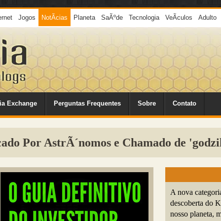
ernet
Jogos
NotÃ­cias
Planeta
SaÃºde
Tecnologia
VeÃ­culos
Adulto
ia Exchange
Perguntas Frequentes
Sobre
Contato
cado Por AstrÃ´nomos e Chamado de 'godzil
A nova categor
descoberta do K
nosso planeta, 