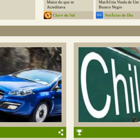
Maior do que se
MatÃ©ria Vinda de Um
Acreditava
Buraco Negro
Clave do Sul
NotÃ­cias do Dia