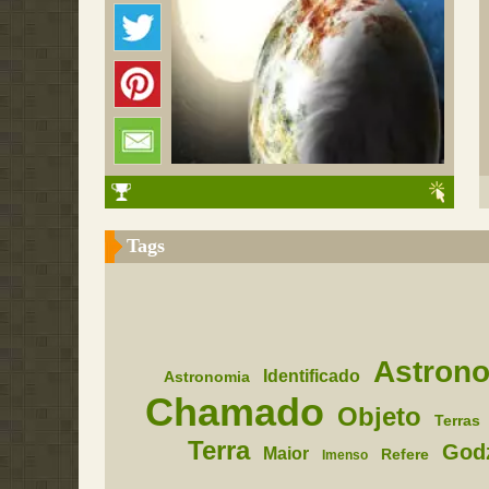
Tags
Astron
Identificado
Astronomia
Chamado
Objeto
Terras
Terra
Godz
Maior
Refere
Imenso