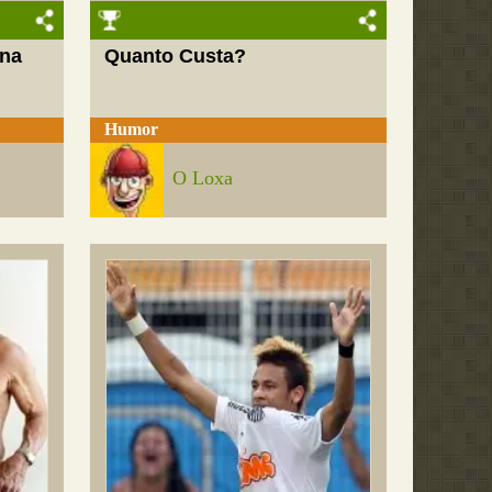
 na
Quanto Custa?
Humor
O Loxa