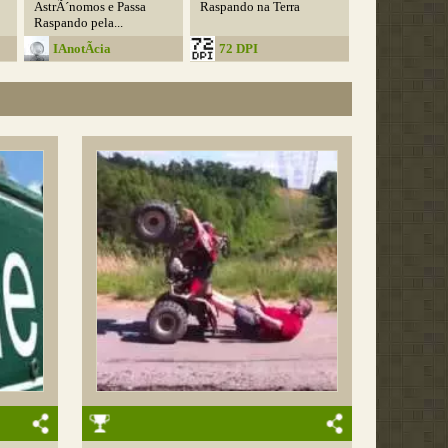
AstrÃ´nomos e Passa
Raspando na Terra
Raspando pela...
IAnotÃ­cia
72 DPI