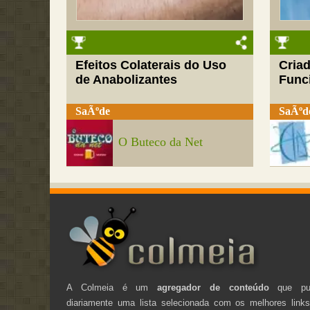
Efeitos Colaterais do Uso
Cria
de Anabolizantes
Funci
SaÃºde
SaÃºd
O Buteco da Net
A Colmeia é um
agregador de conteúdo
que pub
diariamente uma lista selecionada com os melhores link