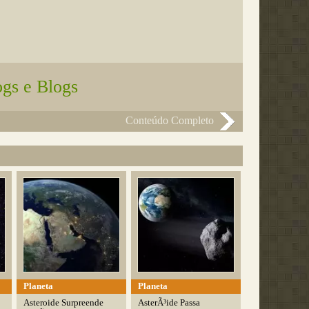
ogs e Blogs
Conteúdo Completo
Planeta
Planeta
Asteroide Surpreende
AsterÃ³ide Passa