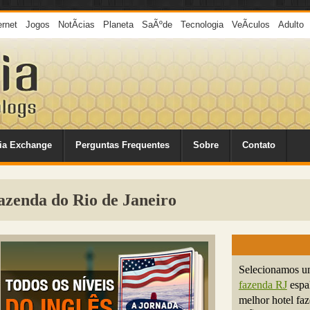
ernet
Jogos
NotÃ­cias
Planeta
SaÃºde
Tecnologia
VeÃ­culos
Adulto
ia Exchange
Perguntas Frequentes
Sobre
Contato
zenda do Rio de Janeiro
Selecionamos u
fazenda RJ
espal
melhor hotel fa