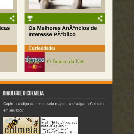
icas
Os Melhores AnÃºncios de
Interesse PÃºblico
Curiosidades
O Buteco da Net
Copie o código do nosso
selo
e ajude a divulgar a Colmeia
em seu blog.