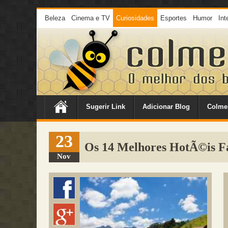
Beleza
Cinema e TV
Curiosidades
Esportes
Humor
Int
Sugerir Link
Adicionar Blog
Colme
23
Os 14 Melhores HotÃ©is Fa
Nov