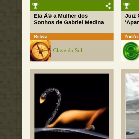
Ela Ã© a Mulher dos
Juiz
Sonhos de Gabriel Medina
'Apar
Beleza
NotÃ­c
Clave do Sul