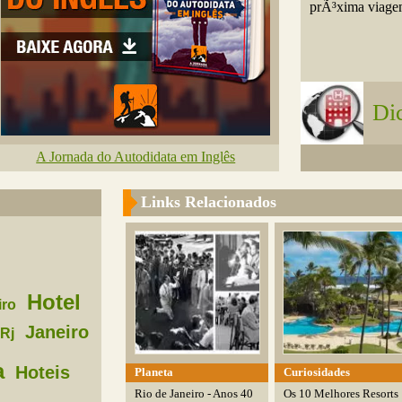
prÃ³xima viag
Di
A Jornada do Autodidata em Inglês
Links Relacionados
Hotel
iro
Janeiro
Rj
a
Hoteis
Planeta
Curiosidades
Rio de Janeiro - Anos 40
Os 10 Melhores Resorts