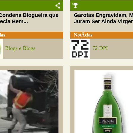
 Condena Blogueira que
Garotas Engravidam, 
ecia Bem...
Juram Ser Ainda Virge
ias
NotÃ­cias
Blogs e Blogs
72 DPI