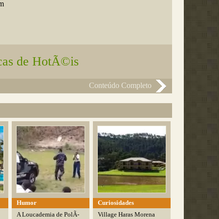
em
cas de HotÃ©is
Conteúdo Completo
Humor
Curiosidades
A Loucademia de PolÃ­
Village Haras Morena