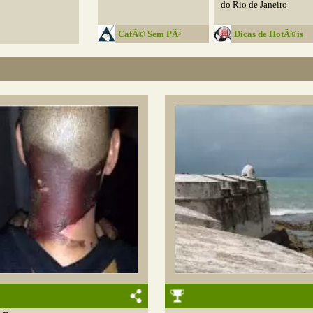
do Rio de Janeiro
CafÃ© Sem PÃ³
Dicas de HotÃ©is