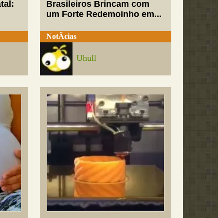
tal:
Brasileiros Brincam com
um Forte Redemoinho em...
NotÃ­cias
Uhull