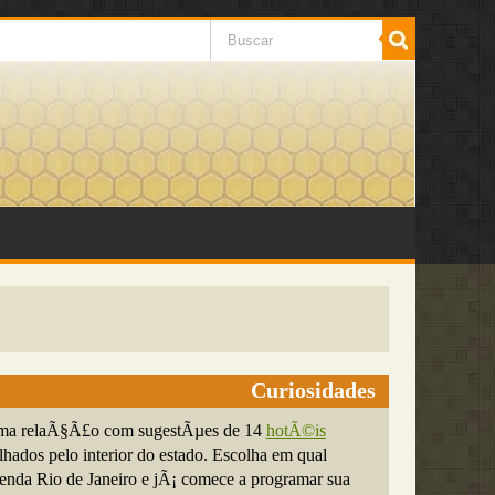
Curiosidades
ma relaÃ§Ã£o com sugestÃµes de 14
hotÃ©is
hados pelo interior do estado. Escolha em qual
zenda Rio de Janeiro e jÃ¡ comece a programar sua