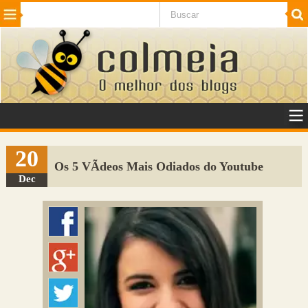
Beleza
Cinema e TV
Curiosidades
Esportes
Humor
Internet
Jogos
NotÃ­cias
Planeta
SaÃºde
Tecnologia
VeÃ­culos
Adulto
Sugerir Link
20
Os 5 VÃ­deos Mais Odiados do Youtube
Adicionar Blog
Dec
Colmeia Exchange
Perguntas Frequentes
Sobre
Contato