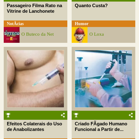
Passageiro Filma Rato na
Quanto Custa?
Vitrine de Lanchonete
NotÃ­cias
Humor
O Buteco da Net
O Loxa
Efeitos Colaterais do Uso
Criado FÃ­gado Humano
de Anabolizantes
Funcional a Partir de...