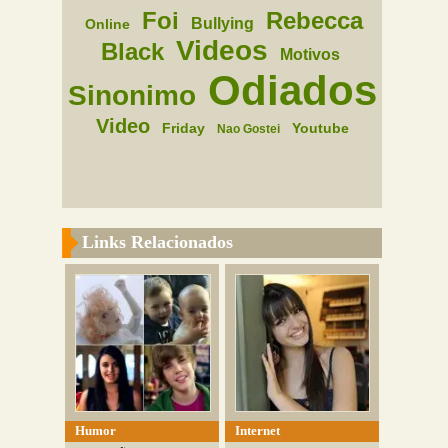
Foi
Rebecca
Bullying
Online
Videos
Black
Motivos
Odiados
Sinonimo
Video
Friday
Youtube
Nao Gostei
Links Relacionados
Humor
Internet