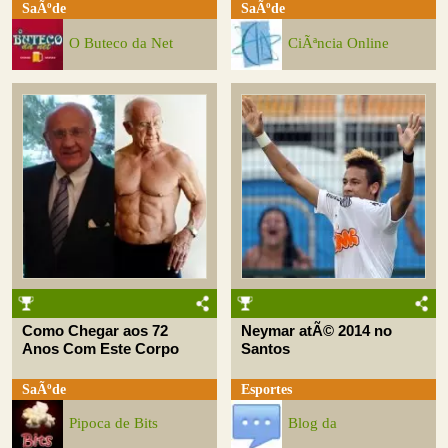
SaÃºde
SaÃºde
O Buteco da Net
CiÃªncia Online
Como Chegar aos 72
Neymar atÃ© 2014 no
Anos Com Este Corpo
Santos
SaÃºde
Esportes
Pipoca de Bits
Blog da