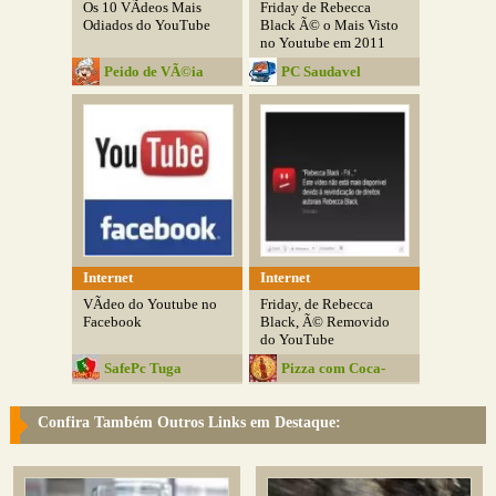
Os 10 VÃ­deos Mais
Friday de Rebecca
Odiados do YouTube
Black Ã© o Mais Visto
no Youtube em 2011
Peido de VÃ©ia
PC Saudavel
Internet
Internet
VÃ­deo do Youtube no
Friday, de Rebecca
Facebook
Black, Ã© Removido
do YouTube
SafePc Tuga
Pizza com Coca-
Cola
Confira Também Outros Links em Destaque: