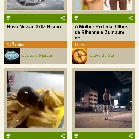
Novo Nissan 370z Nismo
A Mulher Perfeita: Olhos
de Rihanna e Bumbum
de...
VeÃ­culos
Beleza
Carros e Marcas
Clave do Sul