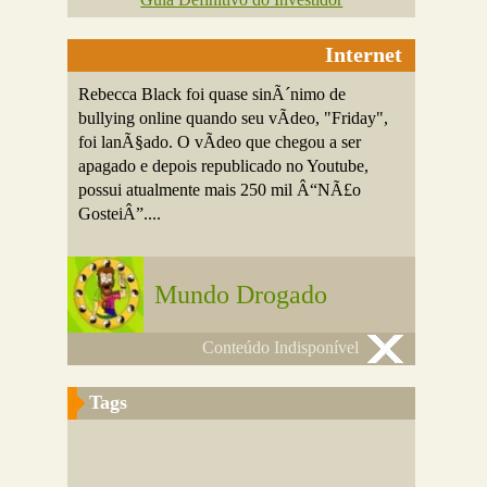
Internet
Rebecca Black foi quase sinÃ´nimo de
bullying online quando seu vÃ­deo, "Friday",
foi lanÃ§ado. O vÃ­deo que chegou a ser
apagado e depois republicado no Youtube,
possui atualmente mais 250 mil Â“NÃ£o
GosteiÂ”....
Mundo Drogado
Conteúdo Indisponível
Tags