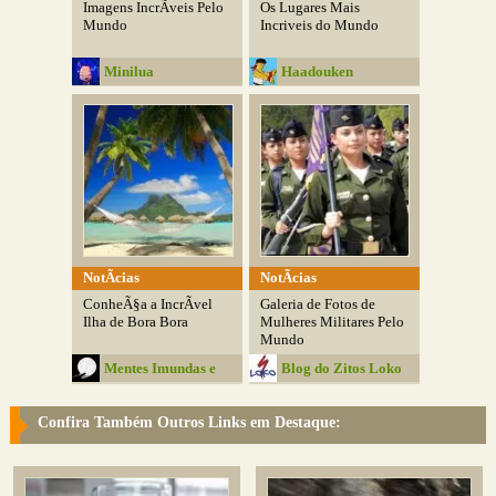
Imagens IncrÃ­veis Pelo
Os Lugares Mais
Mundo
Incriveis do Mundo
Minilua
Haadouken
NotÃ­cias
NotÃ­cias
ConheÃ§a a IncrÃ­vel
Galeria de Fotos de
Ilha de Bora Bora
Mulheres Militares Pelo
Mundo
Mentes Imundas e
Blog do Zitos Loko
Belas
Confira Também Outros Links em Destaque: