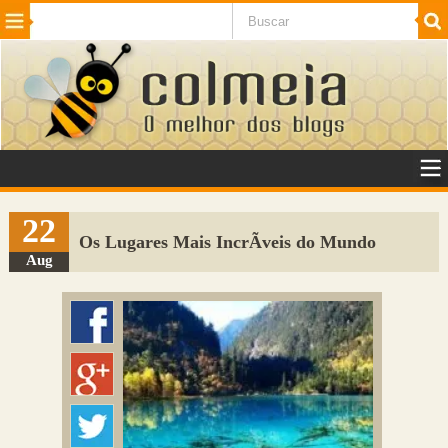
Beleza
Cinema e TV
Curiosidades
Esportes
Humor
Internet
Jogos
NotÃ­cias
Planeta
SaÃºde
Tecnologia
VeÃ­culos
Adulto
Sugerir Link
22
Os Lugares Mais IncrÃ­veis do Mundo
Adicionar Blog
Aug
Colmeia Exchange
Perguntas Frequentes
Sobre
Contato