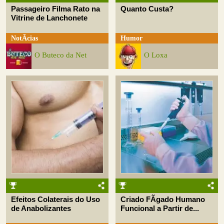
Passageiro Filma Rato na
Quanto Custa?
Vitrine de Lanchonete
NotÃ­cias
Humor
O Buteco da Net
O Loxa
Efeitos Colaterais do Uso
Criado FÃ­gado Humano
de Anabolizantes
Funcional a Partir de...