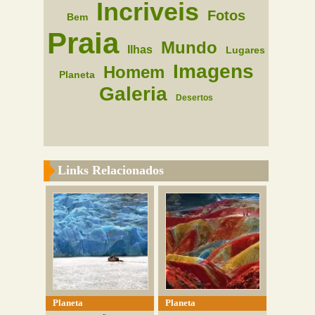
Incriveis
Fotos
Bem
Praia
Mundo
Ilhas
Lugares
Imagens
Homem
Planeta
Galeria
Desertos
Links Relacionados
Planeta
Planeta