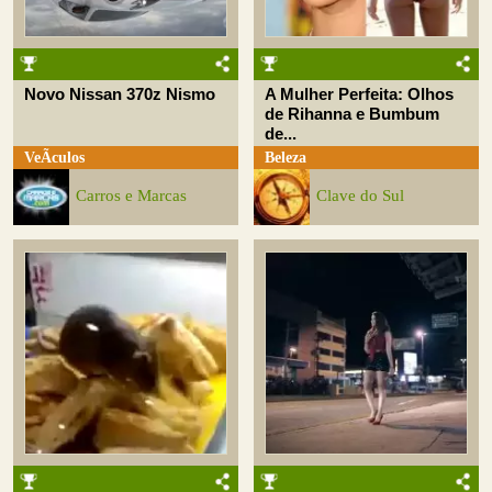
Novo Nissan 370z Nismo
A Mulher Perfeita: Olhos
de Rihanna e Bumbum
de...
VeÃ­culos
Beleza
Carros e Marcas
Clave do Sul