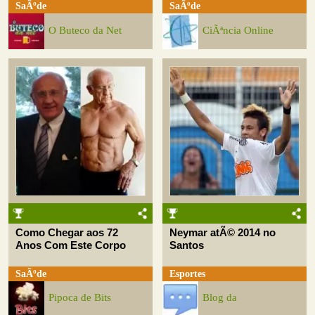
SaÃºde
SaÃºde
O Buteco da Net
CiÃªncia Online
Como Chegar aos 72
Neymar atÃ© 2014 no
Anos Com Este Corpo
Santos
SaÃºde
Esportes
Pipoca de Bits
Blog da