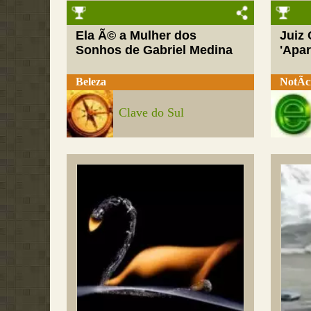
Ela Ã© a Mulher dos
Juiz
Sonhos de Gabriel Medina
'Apar
Beleza
NotÃ­c
Clave do Sul