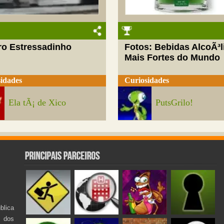
ro Estressadinho
Fotos: Bebidas AlcoÃ³l
Mais Fortes do Mundo
idades
Curiosidades
Ela tÃ¡ de Xico
PutsGrilo!
lica
s dos