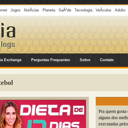
ernet
Jogos
NotÃ­cias
Planeta
SaÃºde
Tecnologia
VeÃ­culos
Adulto
ia Exchange
Perguntas Frequentes
Sobre
Contato
tebol
Pra quem gosta 
alguns dos melh
executadas pelo