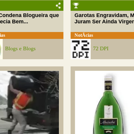
 Condena Blogueira que
Garotas Engravidam, 
ecia Bem...
Juram Ser Ainda Virge
ias
NotÃ­cias
Blogs e Blogs
72 DPI