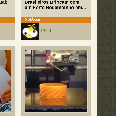
tal:
Brasileiros Brincam com
um Forte Redemoinho em...
NotÃ­cias
Uhull