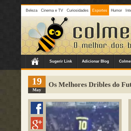
Beleza
Cinema e TV
Curiosidades
Esportes
Humor
Int
Sugerir Link
Adicionar Blog
Colme
19
Os Melhores Dribles do Fu
May