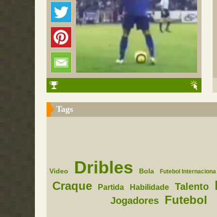
Tags
Dribles
Video
Bola
Futebol Internaciona
Craque
Talento
Partida
Habilidade
Futebol
Jogadores