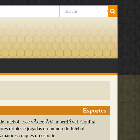
Esportes
de futebol, esse vÃ­deo Ã© imperdÃ­vel. Confira
ores dribles e jogadas do mundo do futebol
s maiores craques do esporte.