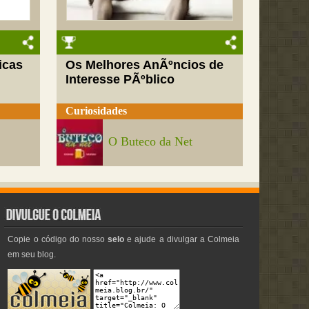
icas
Os Melhores AnÃºncios de
Interesse PÃºblico
Curiosidades
O Buteco da Net
Copie o código do nosso
selo
e ajude a divulgar a Colmeia
em seu blog.