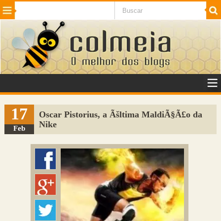
Beleza
Cinema e TV
Curiosidades
Esportes
Humor
Internet
Jogos
NotÃ­cias
Planeta
SaÃºde
Tecnologia
VeÃ­culos
Adulto
Sugerir Link
17
Oscar Pistorius, a Ãšltima MaldiÃ§Ã£o da
Nike
Adicionar Blog
Feb
Colmeia Exchange
Perguntas Frequentes
Sobre
Contato