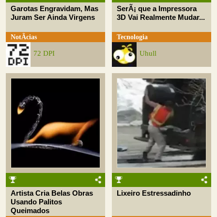
Garotas Engravidam, Mas
SerÃ¡ que a Impressora
Juram Ser Ainda Virgens
3D Vai Realmente Mudar...
NotÃ­cias
Tecnologia
72 DPI
Uhull
Artista Cria Belas Obras
Lixeiro Estressadinho
Usando Palitos
Queimados