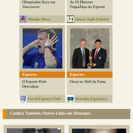
Olimpiadas Sexy em
As 10 Maiores
Vancouver
TrapaÃ§as do Esporte
Mundo Afora
Quase Tudo Futebol
Esportes
Esportes
O Esporte Pede
Oscar no Hall da Fama
Desculpas
Geral Esporte Club
Resenha Esportiva
Confira Também Outros Links em Destaque: