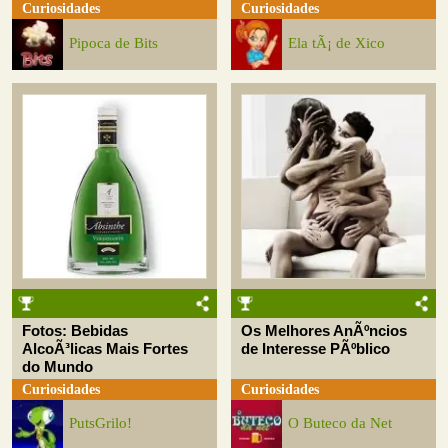
Curiosidades
Curiosidades
Pipoca de Bits
Ela tÃ¡ de Xico
Fotos: Bebidas
Os Melhores AnÃºncios
AlcoÃ³licas Mais Fortes
de Interesse PÃºblico
do Mundo
Curiosidades
Curiosidades
PutsGrilo!
O Buteco da Net