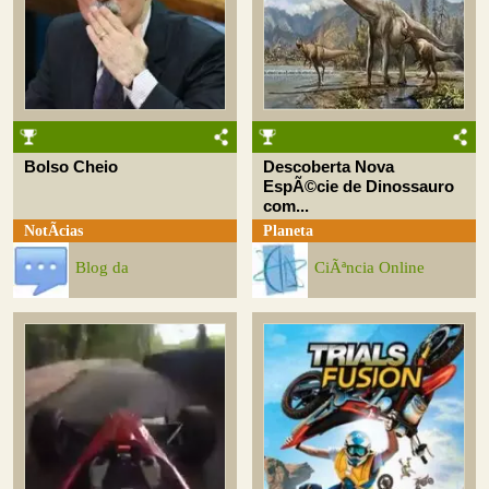
Bolso Cheio
Descoberta Nova
EspÃ©cie de Dinossauro
com...
NotÃ­cias
Planeta
Blog da
CiÃªncia Online