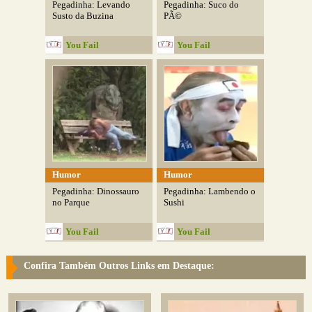
Pegadinha: Levando
Pegadinha: Suco do
Susto da Buzina
PÃ©
You Fail
You Fail
Humor
Humor
Pegadinha: Dinossauro
Pegadinha: Lambendo o
no Parque
Sushi
You Fail
You Fail
Confira Também Outros Links em Destaque: