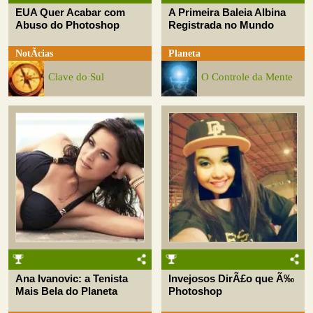
EUA Quer Acabar com
A Primeira Baleia Albina
Abuso do Photoshop
Registrada no Mundo
NotÃ­cias
Planeta
Clave do Sul
O Controle da Mente
Ana Ivanovic: a Tenista
Invejosos DirÃ£o que Ã‰
Mais Bela do Planeta
Photoshop