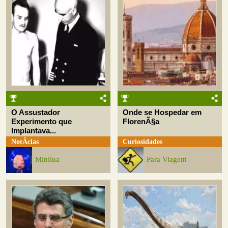
O Assustador
Onde se Hospedar em
Experimento que
FlorenÃ§a
Implantava...
NotÃ­cias
Curiosidades
Minilua
Para Viagem