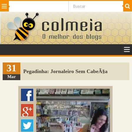
Beleza
Cinema e TV
Curiosidades
Esportes
Humor
Internet
Jogos
NotÃ­cias
Planeta
SaÃºde
Tecnologia
VeÃ­culos
Adulto
Sugerir Link
31
Pegadinha: Jornaleiro Sem CabeÃ§a
Adicionar Blog
Mar
Colmeia Exchange
Perguntas Frequentes
Sobre
Contato