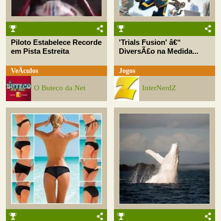
Piloto Estabelece Recorde
'Trials Fusion' â€“
em Pista Estreita
DiversÃ£o na Medida...
VeÃ­culos
Jogos
O Buteco da Net
InterNerdZ