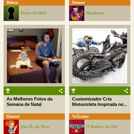
Beleza
Humor
Ponto Perdido
Baratonta
As Melhores Fotos da
Customizador Cria
Semana de Natal
Motocicleta Inspirada no...
Humor
VeÃ­culos
Ela tÃ¡ de Xico
O Buteco da Net