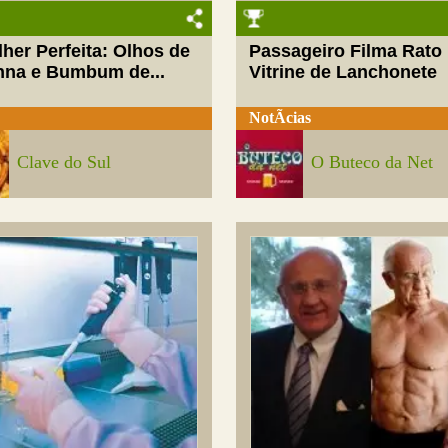
her Perfeita: Olhos de
Passageiro Filma Rato
nna e Bumbum de...
Vitrine de Lanchonete
NotÃ­cias
Clave do Sul
O Buteco da Net