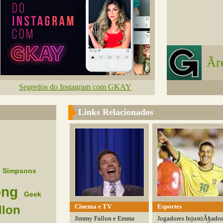
Ã
Segredos do Instagram com GKAY
Links Relacionados
Simpsons
ong
Geek
Cinema e TV
Esportes
llon
Jimmy Fallon e Emma
Jogadores InjustiÃ§ado