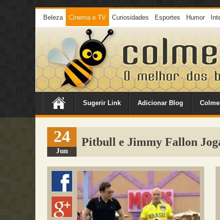
Beleza
Cinema e TV
Curiosidades
Esportes
Humor
Int
Sugerir Link
Adicionar Blog
Colme
24
Pitbull e Jimmy Fallon Jo
Jun