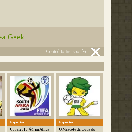
rea Geek
Conteúdo Indisponível
Esportes
Esportes
s
Copa 2010 Ã© na Africa
O Mascote da Copa do