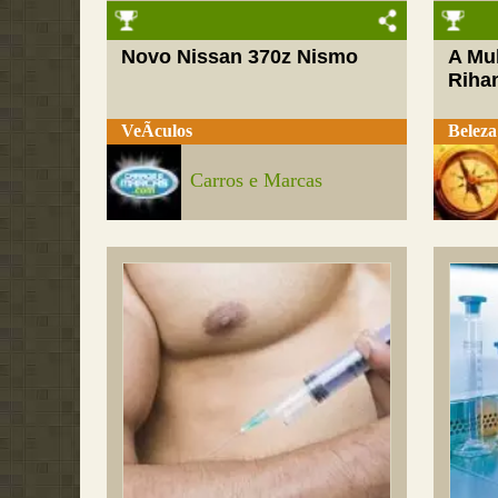
Novo Nissan 370z Nismo
A Mul
Riha
VeÃ­culos
Beleza
Carros e Marcas