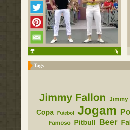
Tags
Jimmy Fallon
Jimmy
Jogam
P
Copa
Futebol
Beer
Pitbull
Fa
Famoso