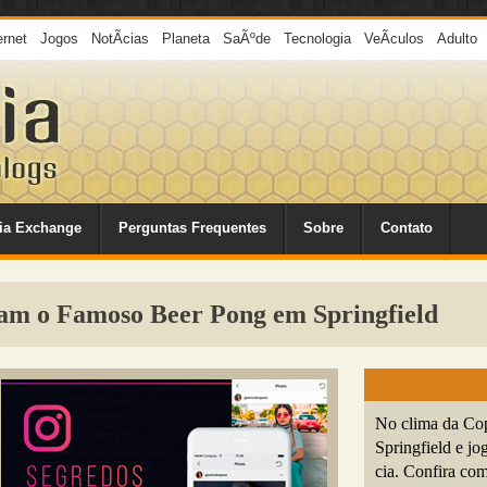
ernet
Jogos
NotÃ­cias
Planeta
SaÃºde
Tecnologia
VeÃ­culos
Adulto
ia Exchange
Perguntas Frequentes
Sobre
Contato
gam o Famoso Beer Pong em Springfield
No clima da Co
Springfield e j
cia. Confira co