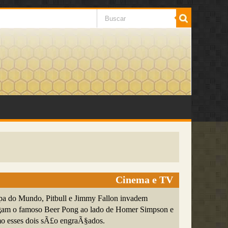
Cinema e TV
pa do Mundo, Pitbull e Jimmy Fallon invadem
ogam o famoso Beer Pong ao lado de Homer Simpson e
mo esses dois sÃ£o engraÃ§ados.