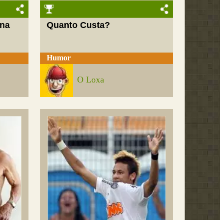
 na
Quanto Custa?
Humor
O Loxa