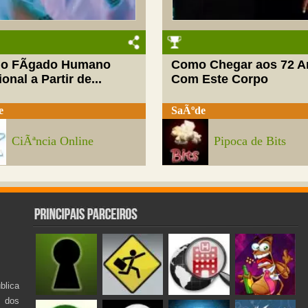
do FÃ­gado Humano
Como Chegar aos 72 A
onal a Partir de...
Com Este Corpo
e
SaÃºde
CiÃªncia Online
Pipoca de Bits
lica
s dos