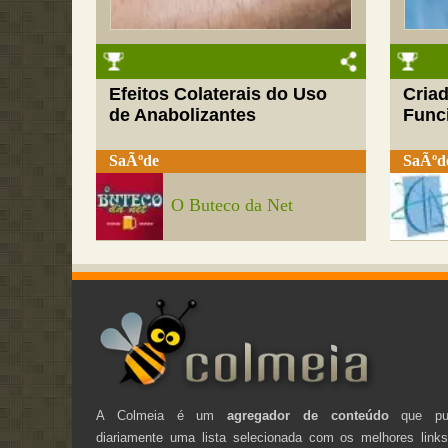
Efeitos Colaterais do Uso
Cria
de Anabolizantes
Funci
SaÃºde
SaÃºd
O Buteco da Net
A Colmeia é um
agregador de conteúdo
que pub
diariamente uma lista selecionada com os melhores link