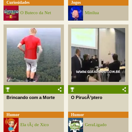
Curiosidades
Jogos
O Buteco da Net
Minilua
Brincando com a Morte
O PirucÃ³ptero
Humor
Humor
Ela tÃ¡ de Xico
GeraLigado