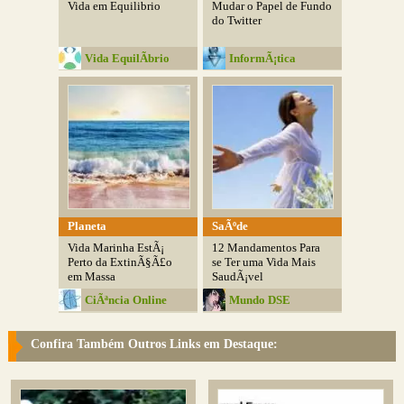
Vida em Equilibrio
Mudar o Papel de Fundo
do Twitter
Vida EquilÃ­brio
InformÃ¡tica
Inteligente
Planeta
SaÃºde
Vida Marinha EstÃ¡
12 Mandamentos Para
Perto da ExtinÃ§Ã£o
se Ter uma Vida Mais
em Massa
SaudÃ¡vel
CiÃªncia Online
Mundo DSE
Confira Também Outros Links em Destaque: