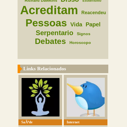
Richard Dawkins
Esoterismo
Acreditam
Reacendeu
Pessoas
Vida
Papel
Serpentario
Signos
Debates
Horoscopo
Links Relacionados
SaÃºde
Internet