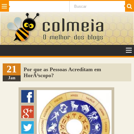
Beleza
Cinema e TV
Curiosidades
Esportes
Humor
Internet
Jogos
NotÃ­cias
Planeta
SaÃºde
Tecnologia
VeÃ­culos
Adulto
Sugerir Link
21
Por que as Pessoas Acreditam em
HorÃ³scopo?
Adicionar Blog
Jan
Colmeia Exchange
Perguntas Frequentes
Sobre
Contato