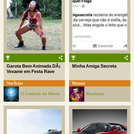
Garota Bem Animada DÃ¡
Minha Amiga Secreta
Vexame em Festa Rave
NotÃ­cias
Humor
O Controle da Mente
Baratonta