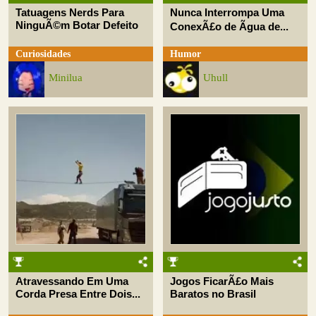
Tatuagens Nerds Para
Nunca Interrompa Uma
NinguÃ©m Botar Defeito
ConexÃ£o de Ãgua de...
Curiosidades
Humor
Minilua
Uhull
Atravessando Em Uma
Jogos FicarÃ£o Mais
Corda Presa Entre Dois...
Baratos no Brasil