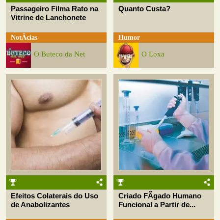
Passageiro Filma Rato na
Quanto Custa?
Vitrine de Lanchonete
NotÃ­cias
Humor
O Buteco da Net
O Loxa
Efeitos Colaterais do Uso
Criado FÃ­gado Humano
de Anabolizantes
Funcional a Partir de...