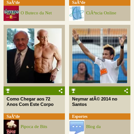
SaÃºde
SaÃºde
O Buteco da Net
CiÃªncia Online
Como Chegar aos 72
Neymar atÃ© 2014 no
Anos Com Este Corpo
Santos
SaÃºde
Esportes
Pipoca de Bits
Blog da