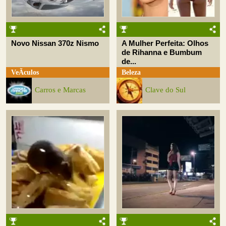
Novo Nissan 370z Nismo
A Mulher Perfeita: Olhos
de Rihanna e Bumbum
de...
VeÃ­culos
Beleza
Carros e Marcas
Clave do Sul