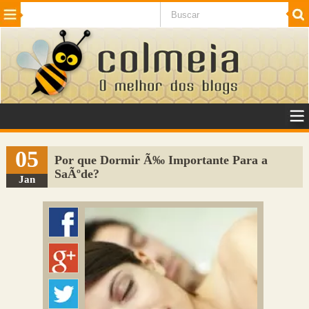
Beleza
Cinema e TV
Curiosidades
Esportes
Humor
Internet
Jogos
NotÃ­cias
Planeta
SaÃºde
Tecnologia
VeÃ­culos
Adulto
Sugerir Link
05
Por que Dormir Ã‰ Importante Para a
SaÃºde?
Adicionar Blog
Jan
Colmeia Exchange
Perguntas Frequentes
Sobre
Contato