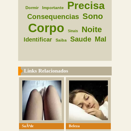
Precisa
Dormir
Importante
Sono
Consequencias
Corpo
Noite
Sinais
Saude
Mal
Identificar
Saiba
Links Relacionados
SaÃºde
Beleza