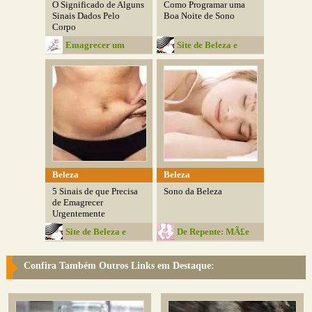
O Significado de Alguns
Como Programar uma
Sinais Dados Pelo
Boa Noite de Sono
Corpo
Emagrecer um
Site de Beleza e
Desafio
Moda
Beleza
Beleza
5 Sinais de que Precisa
Sono da Beleza
de Emagrecer
Urgentemente
Site de Beleza e
De Repente: MÃ£e
Moda
Confira Também Outros Links em Destaque: