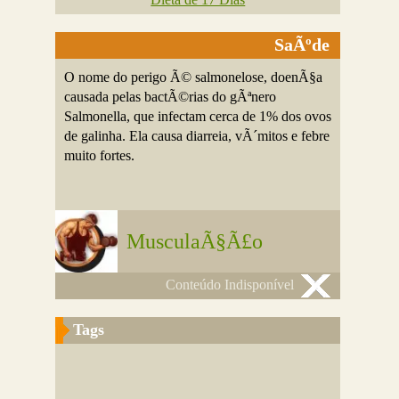
SaÃºde
O nome do perigo Ã© salmonelose, doenÃ§a
causada pelas bactÃ©rias do gÃªnero
Salmonella, que infectam cerca de 1% dos ovos
de galinha. Ela causa diarreia, vÃ´mitos e febre
muito fortes.
MusculaÃ§Ã£o
Conteúdo Indisponível
Tags