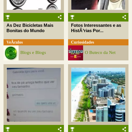
As Dez Bicicletas Mais
Fotos Interessantes e as
Bonitas do Mundo
HistÃ³rias Por...
VeÃ­culos
Curiosidades
Blogs e Blogs
O Buteco da Net