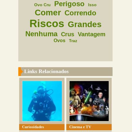
Perigoso
Ovo Cru
Isso
Comer
Correndo
Riscos
Grandes
Nenhuma
Crus
Vantagem
Ovos
Traz
Links Relacionados
Curiosidades
Cinema e TV