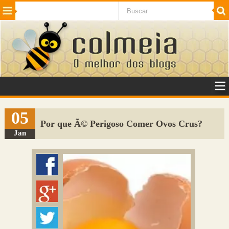
Beleza
Cinema e TV
Curiosidades
Esportes
Humor
Internet
Jogos
NotÃ­cias
Planeta
SaÃºde
Tecnologia
VeÃ­culos
Adulto
Sugerir Link
05
Por que Ã© Perigoso Comer Ovos Crus?
Adicionar Blog
Jan
Colmeia Exchange
Perguntas Frequentes
Sobre
Contato