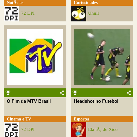
NotÃ­cias
Curiosidades
72 DPI
Uhull
O Fim da MTV Brasil
Headshot no Futebol
Cinema e TV
Esportes
72 DPI
Ela tÃ¡ de Xico