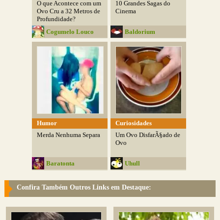
O que Acontece com um
10 Grandes Sagas do
Ovo Cru a 32 Metros de
Cinema
Profundidade?
Cogumelo Louco
Baldorium
Humor
Curiosidades
Merda Nenhuma Separa
Um Ovo DisfarÃ§ado de
Ovo
Baratonta
Uhull
Confira Também Outros Links em Destaque: