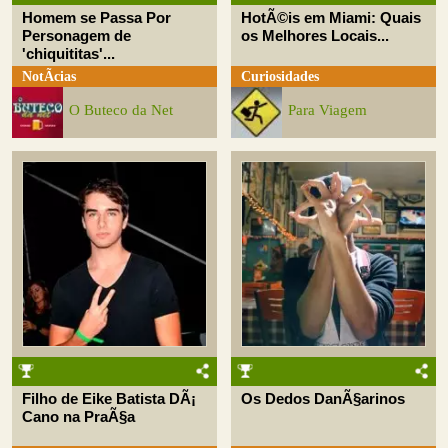
Homem se Passa Por
HotÃ©is em Miami: Quais
Personagem de
os Melhores Locais...
'chiquititas'...
NotÃ­cias
Curiosidades
O Buteco da Net
Para Viagem
Filho de Eike Batista DÃ¡
Os Dedos DanÃ§arinos
Cano na PraÃ§a