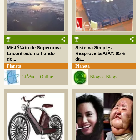
MistÃ©rio de Supernova
Sistema Simples
Encontrado no Fundo
Reaproveita AtÃ© 95%
do...
da...
Planeta
Planeta
CiÃªncia Online
Blogs e Blogs