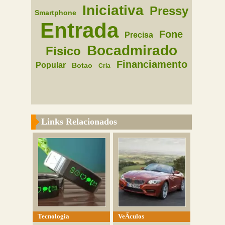
Iniciativa
Pressy
Smartphone
Entrada
Fone
Precisa
Bocadmirado
Fisico
Financiamento
Popular
Botao
Cria
Links Relacionados
Tecnologia
VeÃ­culos