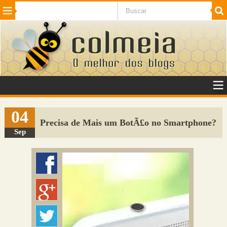
Beleza
Cinema e TV
Curiosidades
Esportes
Humor
Internet
Jogos
NotÃ­cias
Planeta
SaÃºde
Tecnologia
VeÃ­culos
Adulto
Sugerir Link
04
Precisa de Mais um BotÃ£o no Smartphone?
Adicionar Blog
Sep
Colmeia Exchange
Perguntas Frequentes
Sobre
Contato