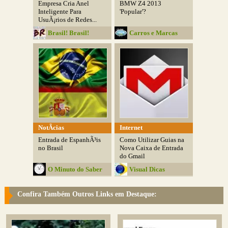
Empresa Cria Anel
BMW Z4 2013
Inteligente Para
'Popular'?
UsuÃ¡rios de Redes...
Brasil! Brasil!
Carros e Marcas
NotÃ­cias
Internet
Entrada de EspanhÃ³is
Como Utilizar Guias na
no Brasil
Nova Caixa de Entrada
do Gmail
O Minuto do Saber
Visual Dicas
Confira Também Outros Links em Destaque: