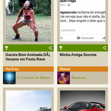
Garota Bem Animada DÃ¡
Minha Amiga Secreta
Vexame em Festa Rave
NotÃ­cias
Humor
O Controle da Mente
Baratonta