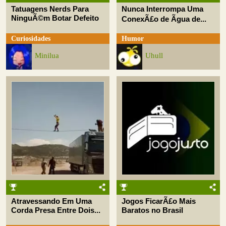
Tatuagens Nerds Para
Nunca Interrompa Uma
NinguÃ©m Botar Defeito
ConexÃ£o de Ãgua de...
Curiosidades
Humor
Minilua
Uhull
Atravessando Em Uma
Jogos FicarÃ£o Mais
Corda Presa Entre Dois...
Baratos no Brasil