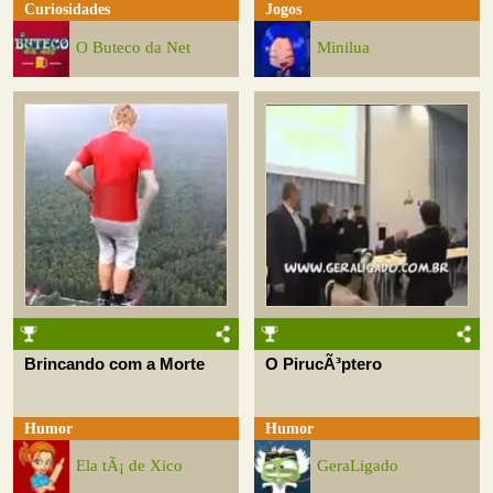
Curiosidades
Jogos
O Buteco da Net
Minilua
Brincando com a Morte
O PirucÃ³ptero
Humor
Humor
Ela tÃ¡ de Xico
GeraLigado