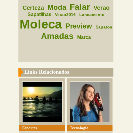
Falar
Moda
Certeza
Verao
Sapatilhas
Verao2016
Lancamento
Moleca
Preview
Sapatos
Amadas
Marca
Links Relacionados
Esportes
Tecnologia