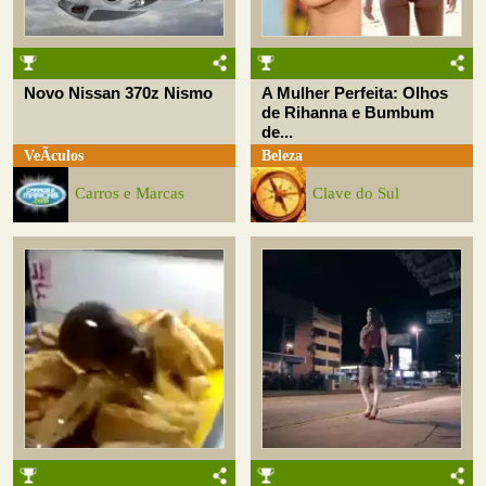
Novo Nissan 370z Nismo
A Mulher Perfeita: Olhos
de Rihanna e Bumbum
de...
VeÃ­culos
Beleza
Carros e Marcas
Clave do Sul