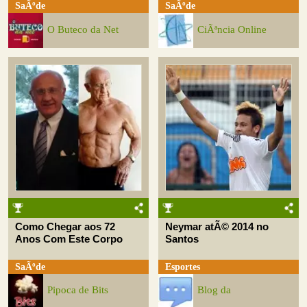
SaÃºde
SaÃºde
O Buteco da Net
CiÃªncia Online
Como Chegar aos 72
Neymar atÃ© 2014 no
Anos Com Este Corpo
Santos
SaÃºde
Esportes
Pipoca de Bits
Blog da