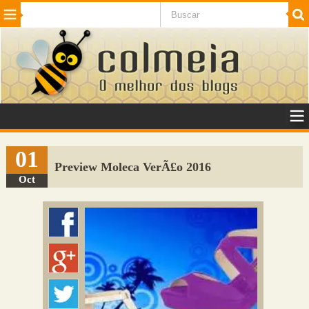
Beleza
Cinema e TV
Curiosidades
Esportes
Humor
Internet
Jogos
NotÃ­cias
Planeta
SaÃºde
Tecnologia
VeÃ­culos
Adulto
Sugerir Link
01
Preview Moleca VerÃ£o 2016
Adicionar Blog
Oct
Colmeia Exchange
Perguntas Frequentes
Sobre
Contato