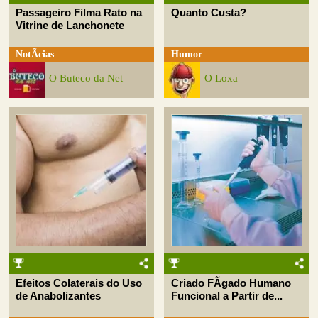
Passageiro Filma Rato na
Quanto Custa?
Vitrine de Lanchonete
NotÃ­cias
Humor
O Buteco da Net
O Loxa
Efeitos Colaterais do Uso
Criado FÃ­gado Humano
de Anabolizantes
Funcional a Partir de...