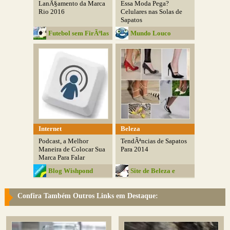
LanÃ§amento da Marca
Essa Moda Pega?
Rio 2016
Celulares nas Solas de
Sapatos
Futebol sem FirÃºlas
Mundo Louco
Internet
Beleza
Podcast, a Melhor
TendÃªncias de Sapatos
Maneira de Colocar Sua
Para 2014
Marca Para Falar
Blog Wishpond
Site de Beleza e
Moda
Confira Também Outros Links em Destaque: