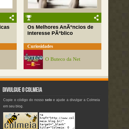
icas
Os Melhores AnÃºncios de
Interesse PÃºblico
Curiosidades
O Buteco da Net
Copie o código do nosso
selo
e ajude a divulgar a Colmeia
em seu blog.