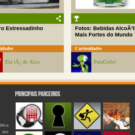
ro Estressadinho
Fotos: Bebidas AlcoÃ³l
Mais Fortes do Mundo
idades
Curiosidades
Ela tÃ¡ de Xico
PutsGrilo!
lica
s dos