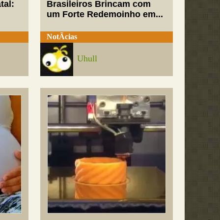
tal:
Brasileiros Brincam com
um Forte Redemoinho em...
NotÃ­cias
Uhull