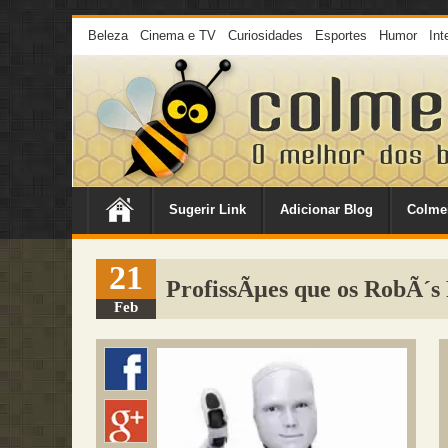
Beleza
Cinema e TV
Curiosidades
Esportes
Humor
Int
Sugerir Link
Adicionar Blog
Colme
21
ProfissÃµes que os RobÃ´s
Feb