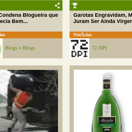
 Condena Blogueira que
Garotas Engravidam, 
ecia Bem...
Juram Ser Ainda Virge
ias
NotÃ­cias
Blogs e Blogs
72 DPI