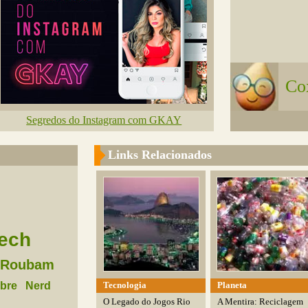
Co
Segredos do Instagram com GKAY
Links Relacionados
ech
Roubam
Tecnologia
Planeta
bre
Nerd
O Legado do Jogos Rio
A Mentira: Reciclagem