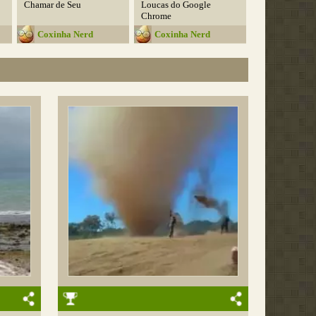
Chamar de Seu
Loucas do Google
Chrome
Coxinha Nerd
Coxinha Nerd