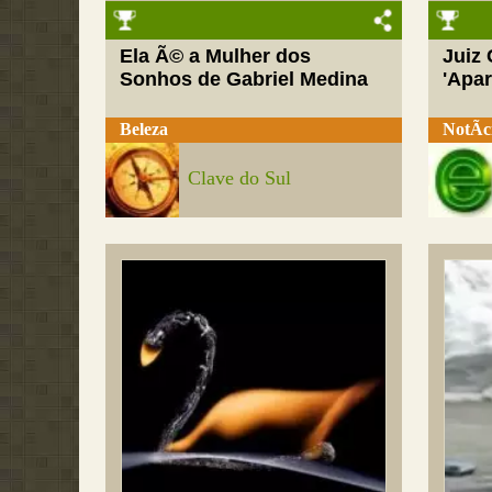
Ela Ã© a Mulher dos
Juiz
Sonhos de Gabriel Medina
'Apar
Beleza
NotÃ­c
Clave do Sul