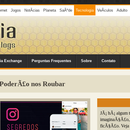
ernet
Jogos
NotÃ­cias
Planeta
SaÃºde
Tecnologia
VeÃ­culos
Adulto
ia Exchange
Perguntas Frequentes
Sobre
Contato
 PoderÃ£o nos Roubar
JÃ¡ hÃ¡ algum t
imaginaÃ§Ã£o, e
ficÃ§Ã£o. Veja 