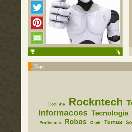
Tags
Rockntech
T
Coxinha
Informacoes
Tecnologia
Robos
Temas
So
Profissoes
Geek