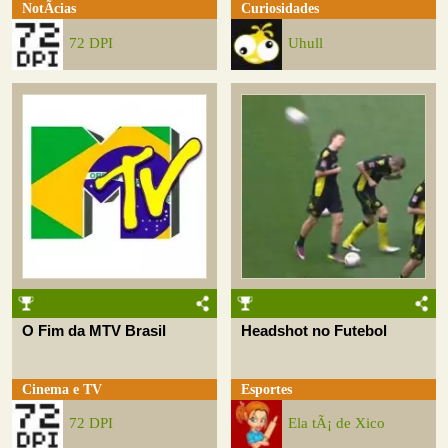
NotÃ­cias
Curiosidades
72 DPI
Uhull
O Fim da MTV Brasil
Headshot no Futebol
Cinema e TV
Esportes
72 DPI
Ela tÃ¡ de Xico