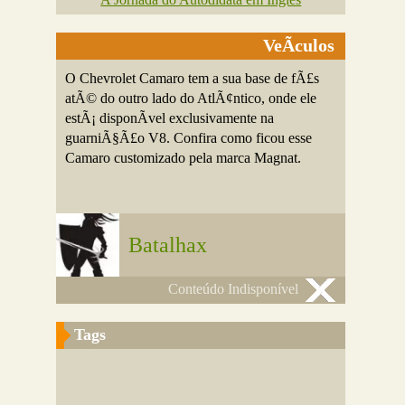
VeÃ­culos
O Chevrolet Camaro tem a sua base de fÃ£s
atÃ© do outro lado do AtlÃ¢ntico, onde ele
estÃ¡ disponÃ­vel exclusivamente na
guarniÃ§Ã£o V8. Confira como ficou esse
Camaro customizado pela marca Magnat.
Batalhax
Conteúdo Indisponível
Tags