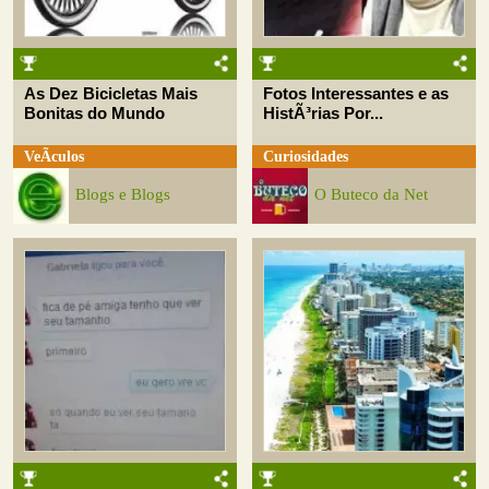
As Dez Bicicletas Mais
Fotos Interessantes e as
Bonitas do Mundo
HistÃ³rias Por...
VeÃ­culos
Curiosidades
Blogs e Blogs
O Buteco da Net