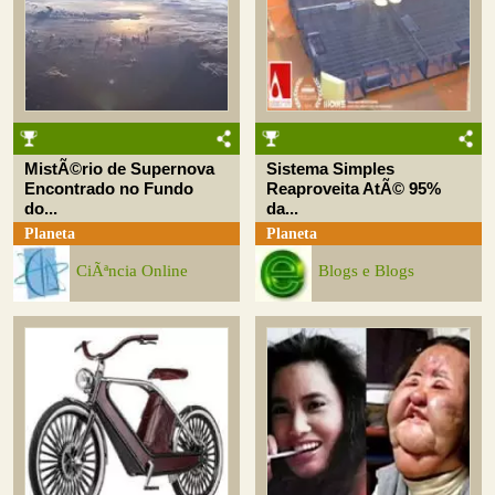
MistÃ©rio de Supernova
Sistema Simples
Encontrado no Fundo
Reaproveita AtÃ© 95%
do...
da...
Planeta
Planeta
CiÃªncia Online
Blogs e Blogs