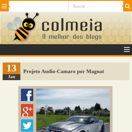
Beleza
Cinema e TV
Curiosidades
Esportes
Humor
Internet
Jogos
NotÃ­cias
Planeta
SaÃºde
Tecnologia
VeÃ­culos
Adulto
Sugerir Link
13
Projeto Audio-Camaro por Magnat
Adicionar Blog
Jan
Colmeia Exchange
Perguntas Frequentes
Sobre
Contato