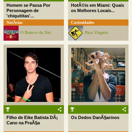
Homem se Passa Por
HotÃ©is em Miami: Quais
Personagem de
os Melhores Locais...
'chiquititas'...
NotÃ­cias
Curiosidades
O Buteco da Net
Para Viagem
Filho de Eike Batista DÃ¡
Os Dedos DanÃ§arinos
Cano na PraÃ§a