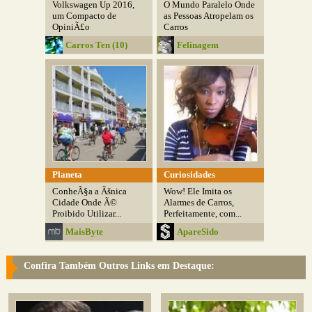
Volkswagen Up 2016,
O Mundo Paralelo Onde
um Compacto de
as Pessoas Atropelam os
OpiniÃ£o
Carros
Carros Ten (10)
Felinagem
Planeta
Curiosidades
ConheÃ§a a Ãšnica
Wow! Ele Imita os
Cidade Onde Ã©
Alarmes de Carros,
Proibido Utilizar...
Perfeitamente, com...
MaisByte
ApareSido
Confira Também Outros Links em Destaque: