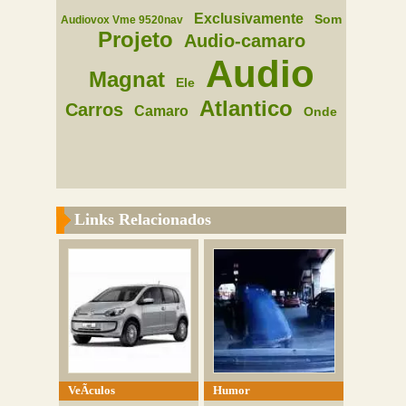
Exclusivamente
Som
Audiovox Vme 9520nav
Projeto
Audio-camaro
Audio
Magnat
Ele
Atlantico
Carros
Camaro
Onde
Links Relacionados
VeÃ­culos
Humor