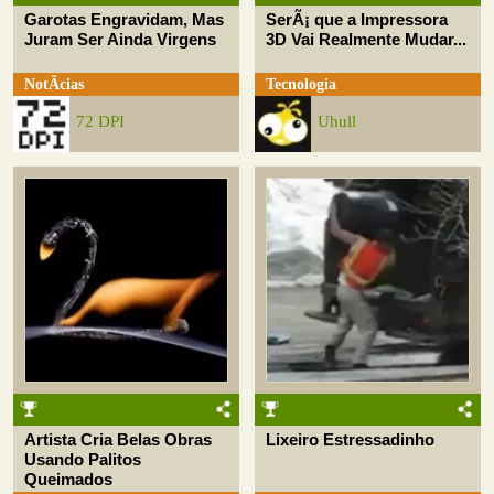
Garotas Engravidam, Mas
SerÃ¡ que a Impressora
Juram Ser Ainda Virgens
3D Vai Realmente Mudar...
NotÃ­cias
Tecnologia
72 DPI
Uhull
Artista Cria Belas Obras
Lixeiro Estressadinho
Usando Palitos
Queimados