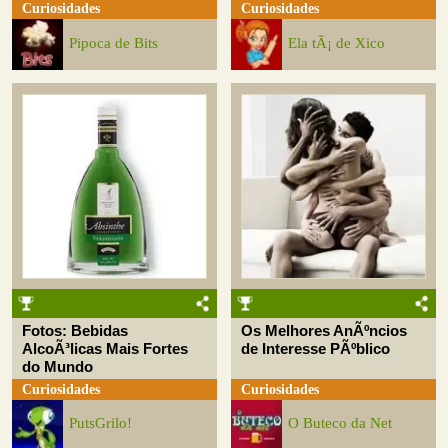
Curiosidades
Curiosidades
Pipoca de Bits
Ela tÃ¡ de Xico
Fotos: Bebidas
Os Melhores AnÃºncios
AlcoÃ³licas Mais Fortes
de Interesse PÃºblico
do Mundo
Curiosidades
Curiosidades
PutsGrilo!
O Buteco da Net