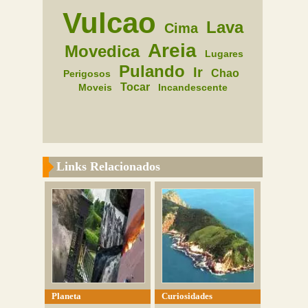
Vulcao
Lava
Cima
Areia
Movedica
Lugares
Pulando
Ir
Chao
Perigosos
Tocar
Moveis
Incandescente
Links Relacionados
Planeta
Curiosidades