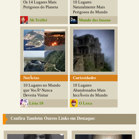
Os 14 Lugares Mais
10 Lugares
Perigosos do Planeta
Naturalmente Mais
Perigosos do Mundo
Ah Trollei
Mundo dos Insano
NotÃ­cias
Curiosidades
10 Lugares no Mundo
10 Lugares
que VocÃª Nunca
Abandonados Mais
Deveria Visitar
IncrÃ­veis do Mundo
Lista 10
O Loxa
Confira Também Outros Links em Destaque: