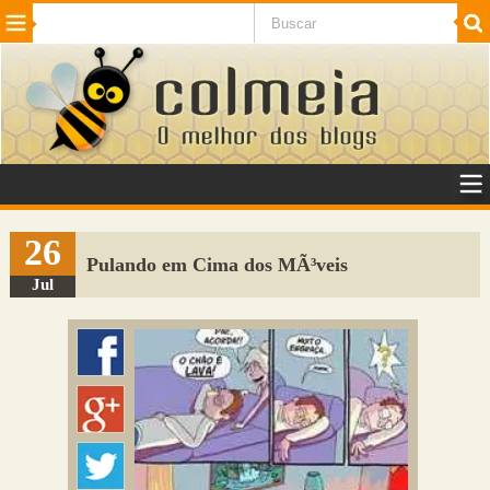
Beleza
Cinema e TV
Curiosidades
Esportes
Humor
Internet
Jogos
NotÃ­cias
Planeta
SaÃºde
Tecnologia
VeÃ­culos
Adulto
Sugerir Link
26
Pulando em Cima dos MÃ³veis
Adicionar Blog
Jul
Colmeia Exchange
Perguntas Frequentes
Sobre
Contato