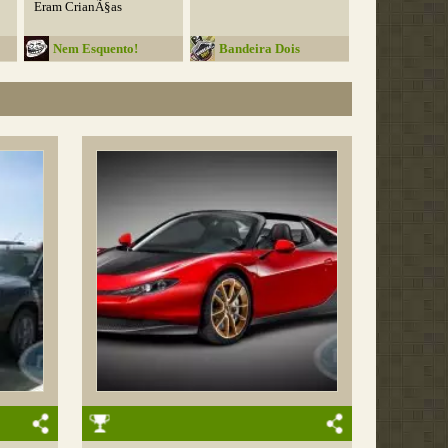
Eram CrianÃ§as
Nem Esquento!
Bandeira Dois