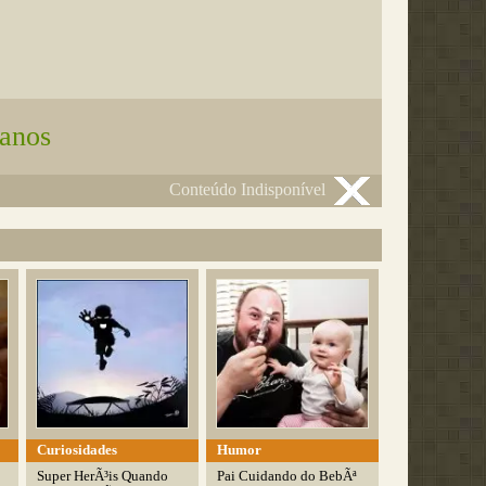
sanos
Conteúdo Indisponível
Curiosidades
Humor
Super HerÃ³is Quando
Pai Cuidando do BebÃª