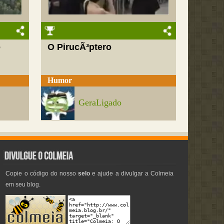
e
O PirucÃ³ptero
Humor
GeraLigado
Copie o código do nosso
selo
e ajude a divulgar a Colmeia
em seu blog.