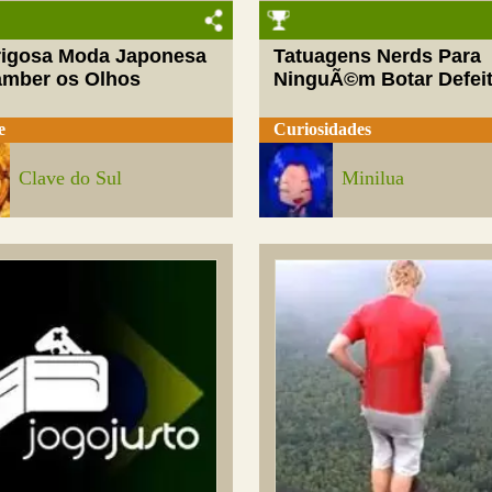
rigosa Moda Japonesa
Tatuagens Nerds Para
amber os Olhos
NinguÃ©m Botar Defei
e
Curiosidades
Clave do Sul
Minilua