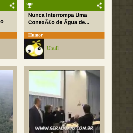
Nunca Interrompa Uma
to
ConexÃ£o de Ãgua de...
Humor
Uhull