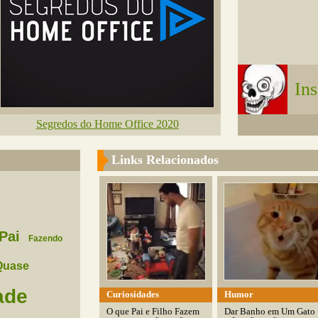
In
Segredos do Home Office 2020
Links Relacionados
Pai
Fazendo
Quase
ade
Curiosidades
Humor
O que Pai e Filho Fazem
Dar Banho em Um Gato