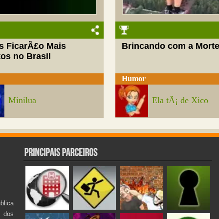
s FicarÃ£o Mais
Brincando com a Mort
os no Brasil
Humor
Minilua
Ela tÃ¡ de Xico
lica
s dos