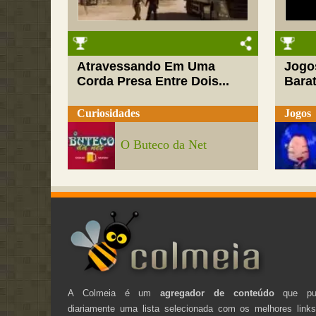
Atravessando Em Uma
Jogo
Corda Presa Entre Dois...
Barat
Curiosidades
Jogos
O Buteco da Net
A Colmeia é um
agregador de conteúdo
que pub
diariamente uma lista selecionada com os melhores link