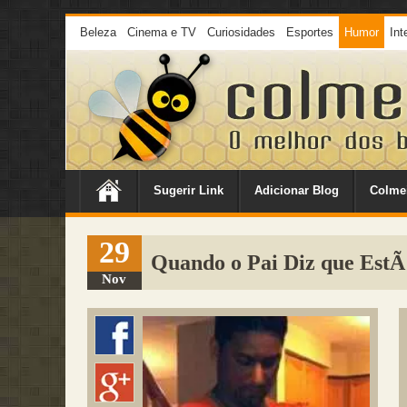
Beleza
Cinema e TV
Curiosidades
Esportes
Humor
Int
Sugerir Link
Adicionar Blog
Colme
29
Quando o Pai Diz que EstÃ
Nov