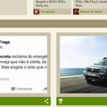
Quando a MÃ£e NÃ£o
NÃ£o Ã‰ FÃ¡cil, Ainda
EstÃ¡ em...
Mais...
Arreganho
Humor de Matar