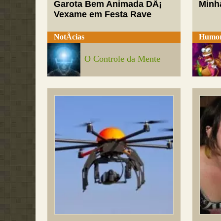
Garota Bem Animada DÃ¡
Minh
Vexame em Festa Rave
NotÃ­cias
Humo
O Controle da Mente