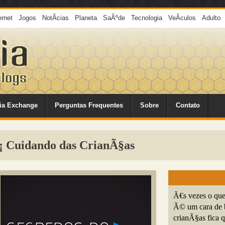
ernet
Jogos
NotÃ­cias
Planeta
SaÃºde
Tecnologia
VeÃ­culos
Adulto
ia Exchange
Perguntas Frequentes
Sobre
Contato
¡ Cuidando das CrianÃ§as
Ã€s vezes o que
Ã© um cara de b
crianÃ§as fica 