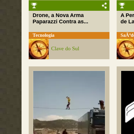
Drone, a Nova Arma
A Pe
Paparazzi Contra as...
de L
Tecnologia
SaÃºd
Clave do Sul