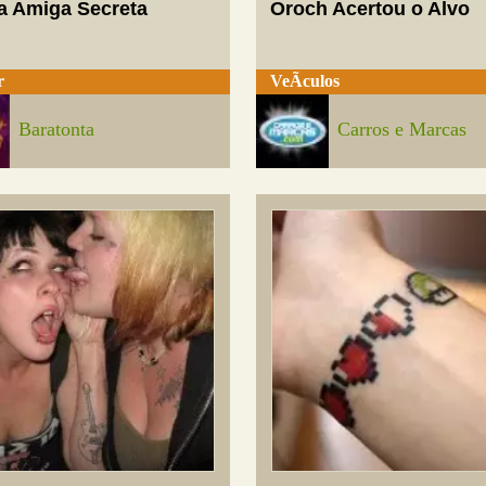
a Amiga Secreta
Oroch Acertou o Alvo
r
VeÃ­culos
Baratonta
Carros e Marcas