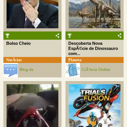
Bolso Cheio
Descoberta Nova
EspÃ©cie de Dinossauro
com...
NotÃ­cias
Planeta
Blog da
CiÃªncia Online