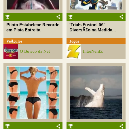
Piloto Estabelece Recorde
'Trials Fusion' â€“
em Pista Estreita
DiversÃ£o na Medida...
VeÃ­culos
Jogos
O Buteco da Net
InterNerdZ