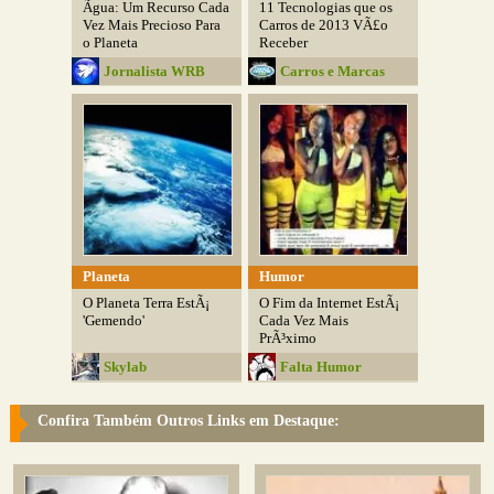
Ãgua: Um Recurso Cada
11 Tecnologias que os
Vez Mais Precioso Para
Carros de 2013 VÃ£o
o Planeta
Receber
Jornalista WRB
Carros e Marcas
Planeta
Humor
O Planeta Terra EstÃ¡
O Fim da Internet EstÃ¡
'Gemendo'
Cada Vez Mais
PrÃ³ximo
Skylab
Falta Humor
Confira Também Outros Links em Destaque: