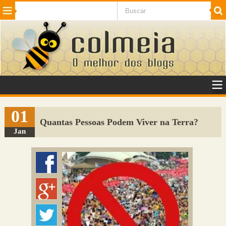
Beleza
Cinema e TV
Curiosidades
Esportes
Humor
Internet
Jogos
NotÃ­cias
Planeta
SaÃºde
Tecnologia
VeÃ­culos
Adulto
Sugerir Link
01
Quantas Pessoas Podem Viver na Terra?
Adicionar Blog
Jan
Colmeia Exchange
Perguntas Frequentes
Sobre
Contato