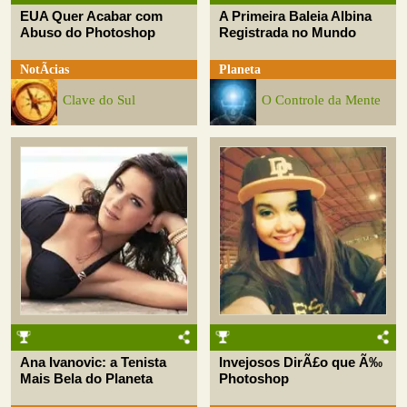
EUA Quer Acabar com
A Primeira Baleia Albina
Abuso do Photoshop
Registrada no Mundo
NotÃ­cias
Planeta
Clave do Sul
O Controle da Mente
Ana Ivanovic: a Tenista
Invejosos DirÃ£o que Ã‰
Mais Bela do Planeta
Photoshop