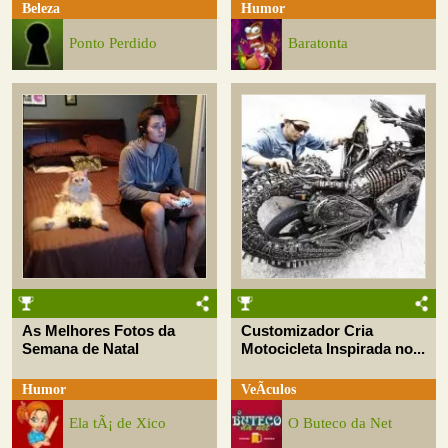
Beleza
Humor
Ponto Perdido
Baratonta
As Melhores Fotos da
Customizador Cria
Semana de Natal
Motocicleta Inspirada no...
Humor
VeÃ­culos
Ela tÃ¡ de Xico
O Buteco da Net