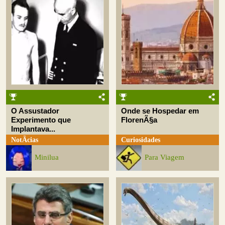
O Assustador
Onde se Hospedar em
Experimento que
FlorenÃ§a
Implantava...
NotÃ­cias
Curiosidades
Minilua
Para Viagem