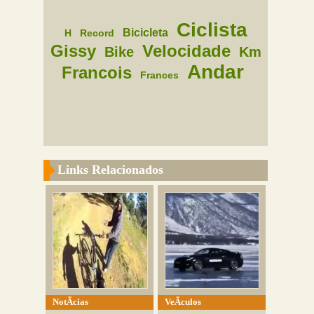
Ciclista
Bicicleta
H
Record
Gissy
Velocidade
Bike
Km
Andar
Francois
Frances
Links Relacionados
NotÃ­cias
VeÃ­culos