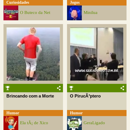
Curiosidades
Jogos
O Buteco da Net
Minilua
Brincando com a Morte
O PirucÃ³ptero
Humor
Humor
Ela tÃ¡ de Xico
GeraLigado