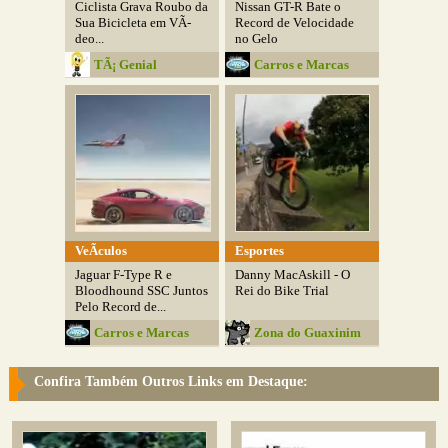
Ciclista Grava Roubo da
Nissan GT-R Bate o
Sua Bicicleta em VÃ­
Record de Velocidade
deo...
no Gelo
TÃ¡ Genial
Carros e Marcas
VeÃ­culos
Esportes
Jaguar F-Type R e
Danny MacAskill - O
Bloodhound SSC Juntos
Rei do Bike Trial
Pelo Record de...
Carros e Marcas
Zona do Guaxinim
Confira Também Outros Links em Destaque: