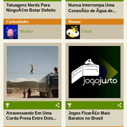
Tatuagens Nerds Para
Nunca Interrompa Uma
NinguÃ©m Botar Defeito
ConexÃ£o de Ãgua de...
Curiosidades
Humor
Minilua
Uhull
Atravessando Em Uma
Jogos FicarÃ£o Mais
Corda Presa Entre Dois...
Baratos no Brasil