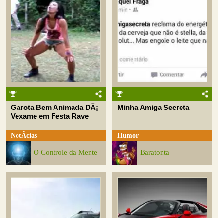
Garota Bem Animada DÃ¡
Minha Amiga Secreta
Vexame em Festa Rave
NotÃ­cias
Humor
O Controle da Mente
Baratonta