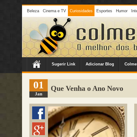
Beleza
Cinema e TV
Curiosidades
Esportes
Humor
Int
Sugerir Link
Adicionar Blog
Colme
01
Que Venha o Ano Novo
Jan