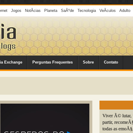
ernet
Jogos
NotÃ­cias
Planeta
SaÃºde
Tecnologia
VeÃ­culos
Adulto
ia Exchange
Perguntas Frequentes
Sobre
Contato
Viver Ã© lutar, v
partir, recomeÃ
todas as emoÃ§Ã