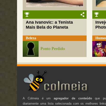
Ana Ivanovic: a Tenista
Inve
Mais Bela do Planeta
Phot
Beleza
Humo
Ponto Perdido
A Colmeia é um
agregador de conteúdo
que pub
diariamente uma lista selecionada com os melhores link