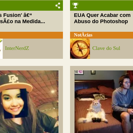
ls Fusion' â€“
EUA Quer Acabar com
rsÃ£o na Medida...
Abuso do Photoshop
NotÃ­cias
InterNerdZ
Clave do Sul