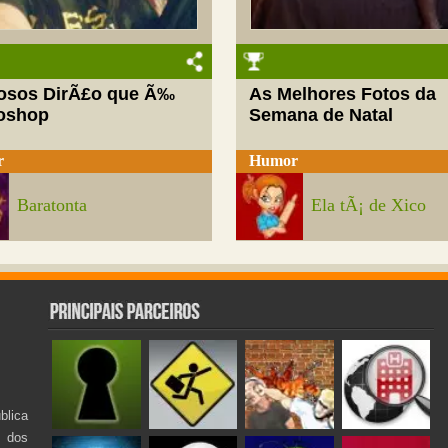
josos DirÃ£o que Ã‰
As Melhores Fotos da
oshop
Semana de Natal
r
Humor
Baratonta
Ela tÃ¡ de Xico
lica
s dos