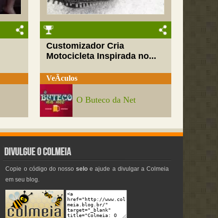
Customizador Cria
Motocicleta Inspirada no...
VeÃ­culos
O Buteco da Net
Copie o código do nosso
selo
e ajude a divulgar a Colmeia
em seu blog.