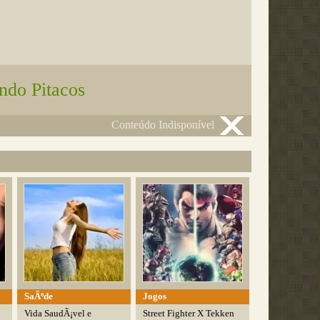
ndo Pitacos
Conteúdo Indisponível
SaÃºde
Jogos
Vida SaudÃ¡vel e
Street Fighter X Tekken