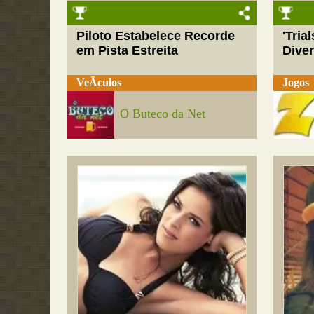
Piloto Estabelece Recorde
'Tria
em Pista Estreita
Dive
VeÃ­culos
Jogos
O Buteco da Net