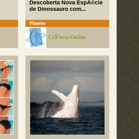
Descoberta Nova EspÃ©cie
de Dinossauro com...
Planeta
CiÃªncia Online