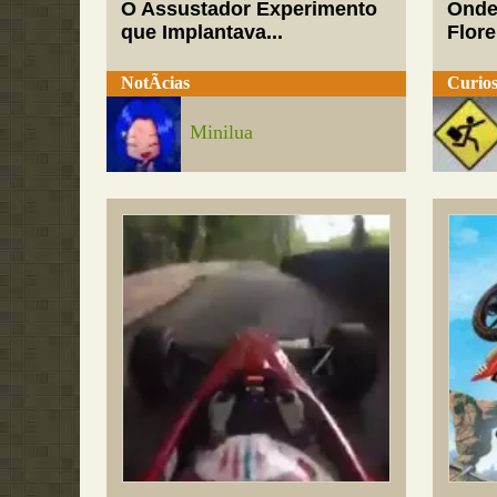
O Assustador Experimento
Onde
que Implantava...
Flor
NotÃ­cias
Curios
Minilua