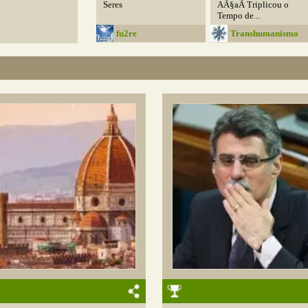
Seres
AÃ§aÃ­ Triplicou o
Tempo de...
fu2re
Transhumanismo