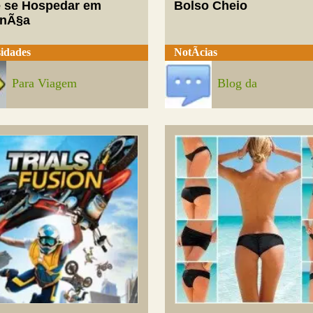
 se Hospedar em
Bolso Cheio
enÃ§a
idades
NotÃ­cias
Para Viagem
Blog da