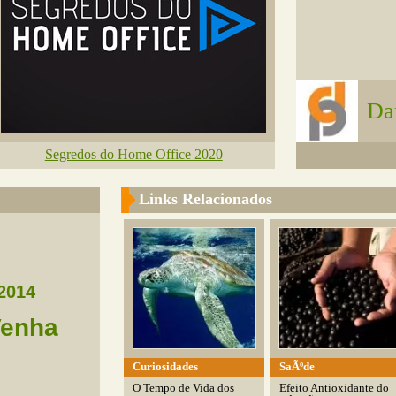
Da
Segredos do Home Office 2020
Links Relacionados
2014
enha
Curiosidades
SaÃºde
O Tempo de Vida dos
Efeito Antioxidante do