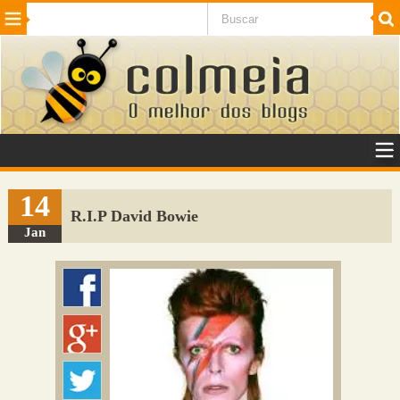
Beleza
Cinema e TV
Curiosidades
Esportes
Humor
Internet
Jogos
NotÃ­cias
Planeta
SaÃºde
Tecnologia
VeÃ­culos
Adulto
Sugerir Link
14
R.I.P David Bowie
Adicionar Blog
Jan
Colmeia Exchange
Perguntas Frequentes
Sobre
Contato