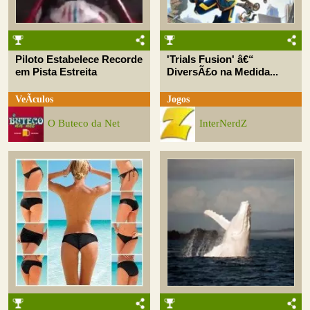
Piloto Estabelece Recorde
'Trials Fusion' â€“
em Pista Estreita
DiversÃ£o na Medida...
VeÃ­culos
Jogos
O Buteco da Net
InterNerdZ