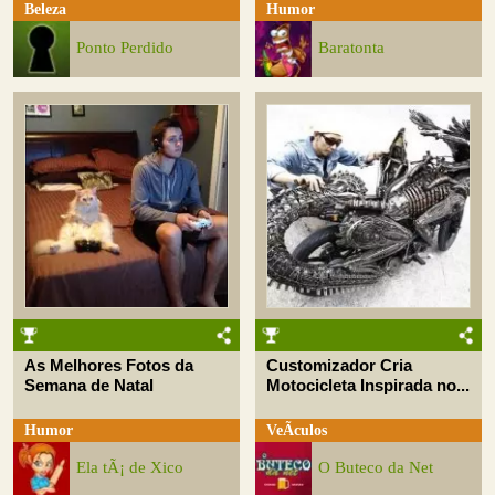
Beleza
Humor
Ponto Perdido
Baratonta
As Melhores Fotos da
Customizador Cria
Semana de Natal
Motocicleta Inspirada no...
Humor
VeÃ­culos
Ela tÃ¡ de Xico
O Buteco da Net