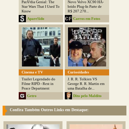
ParÃ³dia Genial: The
Novo Volvo XC90 HÃ­
Star Wars That I Used To
brido Plug-In Parte de
Know
R$ 207.270...
ApareSido
Carros em Fotos
Cinema e TV
Curiosidades
Trailer Legendado do
J. R. R. Tolkien VS
Filme RIPD - Rest in
George R. R. Martin em
Peace Department
uma Batalha de...
Getro
Dito pelo Maldito
Confira Também Outros Links em Destaque: