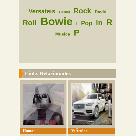
Rock
Versateis
David
Genial
Bowie
R
Roll
In
Pop
I
P
Musica
Links Relacionados
Humor
VeÃ­culos