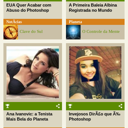
EUA Quer Acabar com
A Primeira Baleia Albina
Abuso do Photoshop
Registrada no Mundo
NotÃ­cias
Planeta
Clave do Sul
O Controle da Mente
Ana Ivanovic: a Tenista
Invejosos DirÃ£o que Ã‰
Mais Bela do Planeta
Photoshop