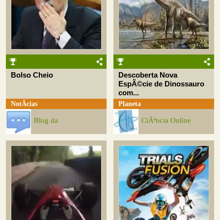
Bolso Cheio
Descoberta Nova
EspÃ©cie de Dinossauro
com...
NotÃ­cias
Planeta
Blog da
CiÃªncia Online