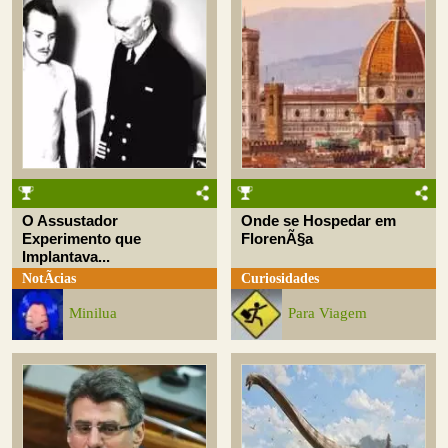
O Assustador
Onde se Hospedar em
Experimento que
FlorenÃ§a
Implantava...
NotÃ­cias
Curiosidades
Minilua
Para Viagem