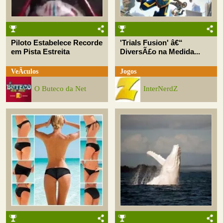
Piloto Estabelece Recorde
'Trials Fusion' â€“
em Pista Estreita
DiversÃ£o na Medida...
VeÃ­culos
Jogos
O Buteco da Net
InterNerdZ