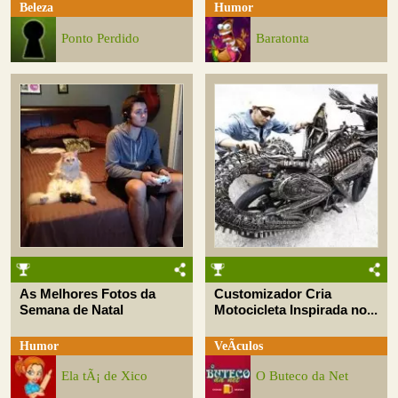
Beleza
Humor
Ponto Perdido
Baratonta
As Melhores Fotos da
Customizador Cria
Semana de Natal
Motocicleta Inspirada no...
Humor
VeÃ­culos
Ela tÃ¡ de Xico
O Buteco da Net