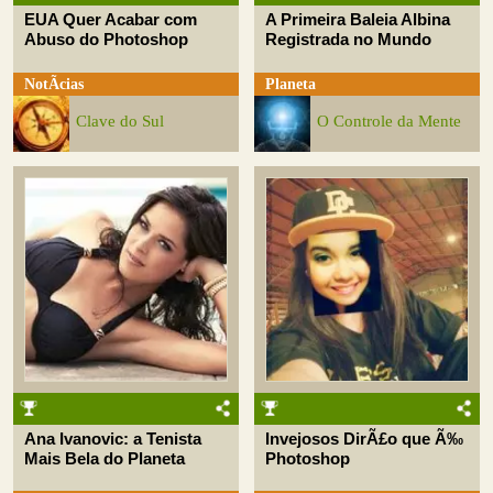
EUA Quer Acabar com
A Primeira Baleia Albina
Abuso do Photoshop
Registrada no Mundo
NotÃ­cias
Planeta
Clave do Sul
O Controle da Mente
Ana Ivanovic: a Tenista
Invejosos DirÃ£o que Ã‰
Mais Bela do Planeta
Photoshop