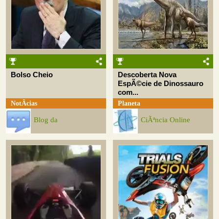
Bolso Cheio
Descoberta Nova
EspÃ©cie de Dinossauro
com...
NotÃ­cias
Planeta
Blog da
CiÃªncia Online