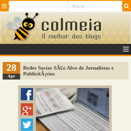
Beleza
Cinema e TV
Curiosidades
Esportes
Humor
Internet
Jogos
NotÃ­cias
Planeta
SaÃºde
Tecnologia
VeÃ­culos
Adulto
Sugerir Link
28
Redes Socias SÃ£o Alvo de Jornalistas e
PublicitÃ¡rios
Adicionar Blog
Apr
Colmeia Exchange
Perguntas Frequentes
Sobre
Contato