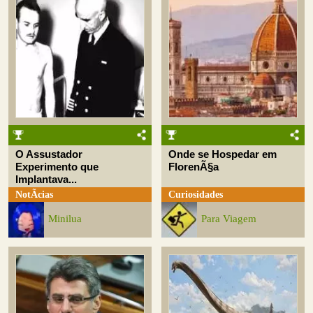
O Assustador
Onde se Hospedar em
Experimento que
FlorenÃ§a
Implantava...
NotÃ­cias
Curiosidades
Minilua
Para Viagem