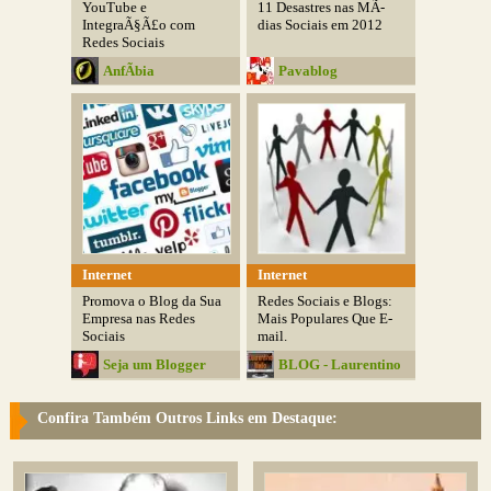
YouTube e
11 Desastres nas MÃ­
IntegraÃ§Ã£o com
dias Sociais em 2012
Redes Sociais
AnfÃ­bia
Pavablog
Internet
Internet
Promova o Blog da Sua
Redes Sociais e Blogs:
Empresa nas Redes
Mais Populares Que E-
Sociais
mail.
Seja um Blogger
BLOG - Laurentino
Mello
Confira Também Outros Links em Destaque: