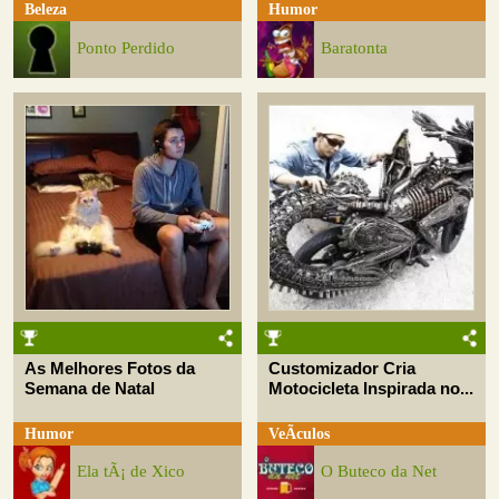
Beleza
Humor
Ponto Perdido
Baratonta
As Melhores Fotos da
Customizador Cria
Semana de Natal
Motocicleta Inspirada no...
Humor
VeÃ­culos
Ela tÃ¡ de Xico
O Buteco da Net