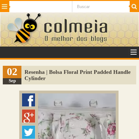
Beleza
Cinema e TV
Curiosidades
Esportes
Humor
Internet
Jogos
NotÃ­cias
Planeta
SaÃºde
Tecnologia
VeÃ­culos
Adulto
Sugerir Link
02
Resenha | Bolsa Floral Print Padded Handle
Cylinder
Adicionar Blog
Sep
Colmeia Exchange
Perguntas Frequentes
Sobre
Contato