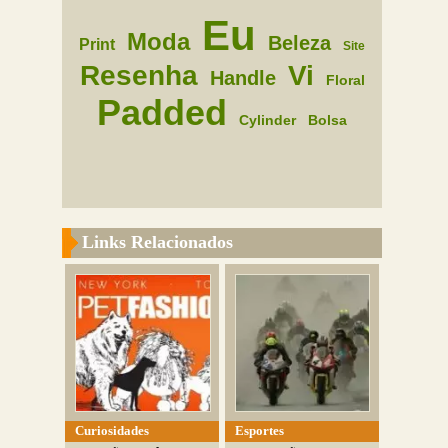
Eu
Moda
Beleza
Print
Site
Resenha
Vi
Handle
Floral
Padded
Cylinder
Bolsa
Links Relacionados
Curiosidades
Esportes