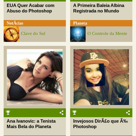
EUA Quer Acabar com
A Primeira Baleia Albina
Abuso do Photoshop
Registrada no Mundo
NotÃ­cias
Planeta
Clave do Sul
O Controle da Mente
Ana Ivanovic: a Tenista
Invejosos DirÃ£o que Ã‰
Mais Bela do Planeta
Photoshop