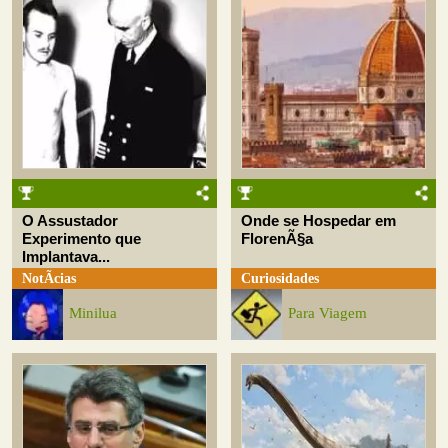
O Assustador
Onde se Hospedar em
Experimento que
FlorenÃ§a
Implantava...
NotÃ­cias
Curiosidades
Minilua
Para Viagem