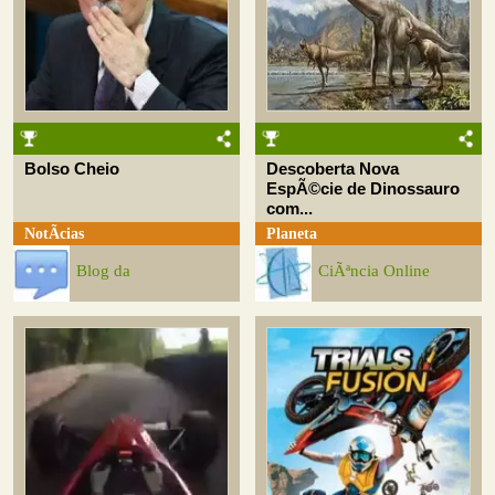
Bolso Cheio
Descoberta Nova
EspÃ©cie de Dinossauro
com...
NotÃ­cias
Planeta
Blog da
CiÃªncia Online