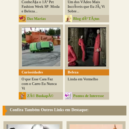
ConheÃ§a o 1Â° Pet
Um dos VÃ­deo Mais
Fashion Week SP: Moda
IncrÃ­veis que Eu JÃ¡ Vi
e Beleza...
Sobre...
Das Marias
Blog dÃº TÃ¡tus
Curiosidades
Beleza
O que Esse Cara Faz
Linda em Vermelho
com o Carro Eu Nunca
Vi
ZÃ© BuskapÃ©
Pontos de Interesse
Confira Também Outros Links em Destaque: