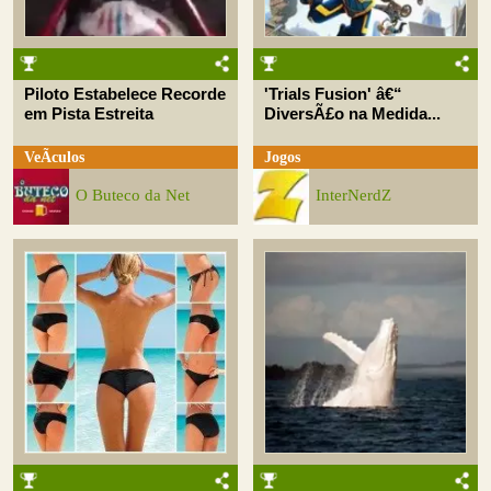
Piloto Estabelece Recorde
'Trials Fusion' â€“
em Pista Estreita
DiversÃ£o na Medida...
VeÃ­culos
Jogos
O Buteco da Net
InterNerdZ