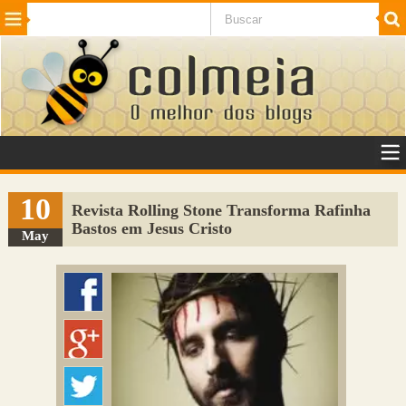
Beleza
Cinema e TV
Curiosidades
Esportes
Humor
Internet
Jogos
NotÃ­cias
Planeta
SaÃºde
Tecnologia
VeÃ­culos
Adulto
Sugerir Link
10
Revista Rolling Stone Transforma Rafinha
Bastos em Jesus Cristo
Adicionar Blog
May
Colmeia Exchange
Perguntas Frequentes
Sobre
Contato