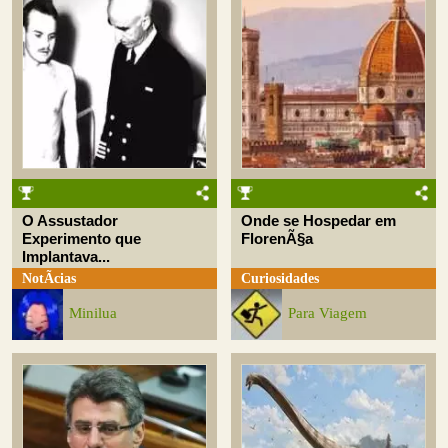
O Assustador
Onde se Hospedar em
Experimento que
FlorenÃ§a
Implantava...
NotÃ­cias
Curiosidades
Minilua
Para Viagem