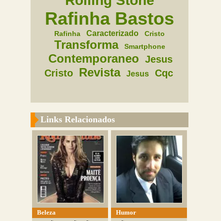
Rolling Stone
Rafinha Bastos
Caracterizado
Rafinha
Cristo
Transforma
Smartphone
Contemporaneo
Jesus
Revista
Cristo
Cqc
Jesus
Links Relacionados
Beleza
Humor