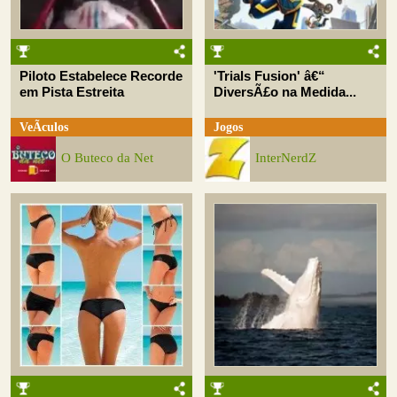
Piloto Estabelece Recorde
'Trials Fusion' â€“
em Pista Estreita
DiversÃ£o na Medida...
VeÃ­culos
Jogos
O Buteco da Net
InterNerdZ