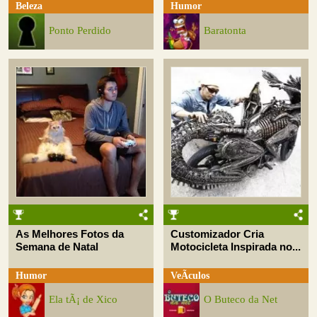
Beleza
Humor
Ponto Perdido
Baratonta
As Melhores Fotos da
Customizador Cria
Semana de Natal
Motocicleta Inspirada no...
Humor
VeÃ­culos
Ela tÃ¡ de Xico
O Buteco da Net