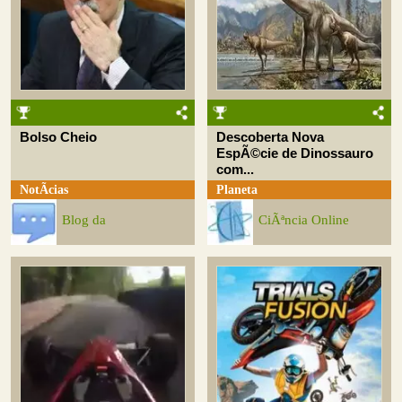
Bolso Cheio
Descoberta Nova
EspÃ©cie de Dinossauro
com...
NotÃ­cias
Planeta
Blog da
CiÃªncia Online