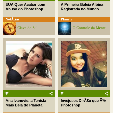
EUA Quer Acabar com
A Primeira Baleia Albina
Abuso do Photoshop
Registrada no Mundo
NotÃ­cias
Planeta
Clave do Sul
O Controle da Mente
Ana Ivanovic: a Tenista
Invejosos DirÃ£o que Ã‰
Mais Bela do Planeta
Photoshop