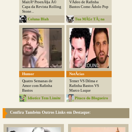
MaitÃª ProenÃ§a Ã©
VÃ­deo de Rafinha
Capa da Revista Rolling
Bastos Como Ãdolo Pop
Stone...
Coluna Blah
Tua MÃ£e TÃ¡ na
Zona
Humor
NotÃ­cias
Quatro Semanas de
Temer VS Dilma e
Amor com Rafinha
Rafinha Bastos VS
Bastos
Marco Luque
Idiotice Tem Limite
Pitaco do Blogueiro
Confira Também Outros Links em Destaque: