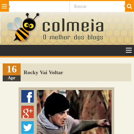
Beleza
Cinema e TV
Curiosidades
Esportes
Humor
Internet
Jogos
NotÃ­cias
Planeta
SaÃºde
Tecnologia
VeÃ­culos
Adulto
Sugerir Link
16
Rocky Vai Voltar
Adicionar Blog
Apr
Colmeia Exchange
Perguntas Frequentes
Sobre
Contato