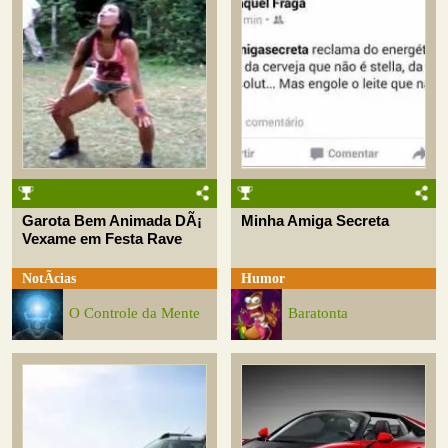
Garota Bem Animada DÃ¡
Minha Amiga Secreta
Vexame em Festa Rave
NotÃ­cias
Humor
O Controle da Mente
Baratonta