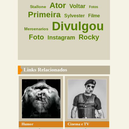
Ator
Voltar
Stallone
Fotos
Primeira
Sylvester
Filme
Divulgou
Mercenarios
Foto
Rocky
Instagram
Links Relacionados
Humor
Cinema e TV