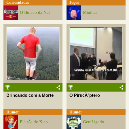
Curiosidades
Jogos
O Buteco da Net
Minilua
Brincando com a Morte
O PirucÃ³ptero
Humor
Humor
Ela tÃ¡ de Xico
GeraLigado