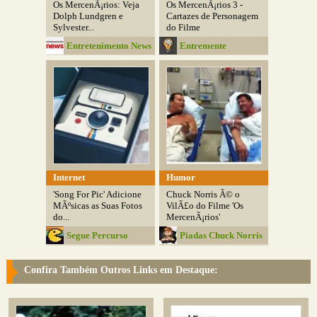
Os MercenÃ¡rios: Veja
Os MercenÃ¡rios 3 -
Dolph Lundgren e
Cartazes de Personagem
Sylvester...
do Filme
Entretenimento News
Entremente
Internet
Humor
'Song For Pic' Adicione
Chuck Norris Ã© o
MÃºsicas as Suas Fotos
VilÃ£o do Filme 'Os
do...
MercenÃ¡rios'
Segue Percurso
Piadas Chuck Norris
Confira Também Outros Links em Destaque: