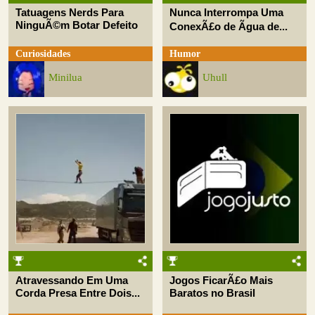
Tatuagens Nerds Para
Nunca Interrompa Uma
NinguÃ©m Botar Defeito
ConexÃ£o de Ãgua de...
Curiosidades
Humor
Minilua
Uhull
Atravessando Em Uma
Jogos FicarÃ£o Mais
Corda Presa Entre Dois...
Baratos no Brasil