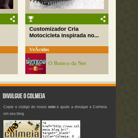
Customizador Cria
Motocicleta Inspirada no...
VeÃ­culos
O Buteco da Net
Copie o código do nosso
selo
e ajude a divulgar a Colmeia
em seu blog.