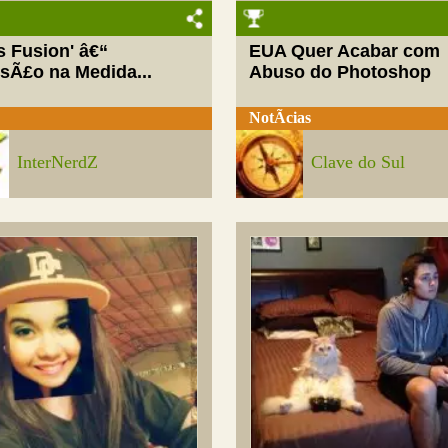
ls Fusion' â€“
EUA Quer Acabar com
rsÃ£o na Medida...
Abuso do Photoshop
NotÃ­cias
InterNerdZ
Clave do Sul