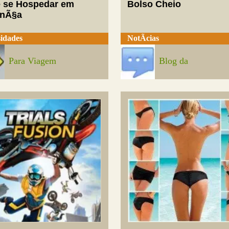
 se Hospedar em
Bolso Cheio
enÃ§a
idades
NotÃ­cias
Para Viagem
Blog da