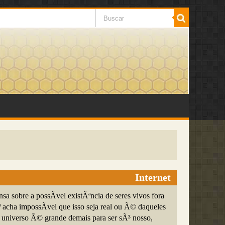
Internet
a sobre a possÃ­vel existÃªncia de seres vivos fora
 acha impossÃ­vel que isso seja real ou Ã© daqueles
 universo Ã© grande demais para ser sÃ³ nosso,