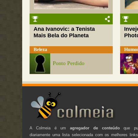
Ana Ivanovic: a Tenista
Inve
Mais Bela do Planeta
Phot
Beleza
Humo
Ponto Perdido
A Colmeia é um
agregador de conteúdo
que pub
diariamente uma lista selecionada com os melhores link