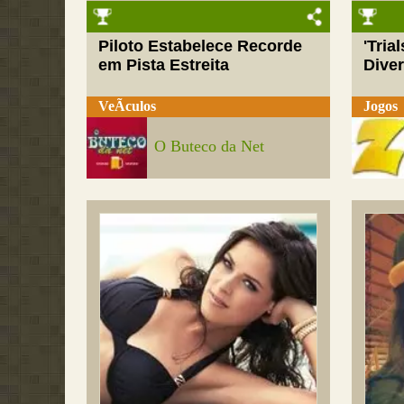
Piloto Estabelece Recorde
'Tria
em Pista Estreita
Dive
VeÃ­culos
Jogos
O Buteco da Net