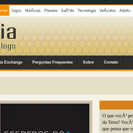
ernet
Jogos
NotÃ­cias
Planeta
SaÃºde
Tecnologia
VeÃ­culos
Adulto
ia Exchange
Perguntas Frequentes
Sobre
Contato
O que vocÃª pens
da Terra? VocÃª
que pensa que o