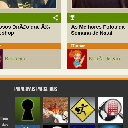
josos DirÃ£o que Ã‰
As Melhores Fotos da
oshop
Semana de Natal
r
Humor
Baratonta
Ela tÃ¡ de Xico
lica
s dos