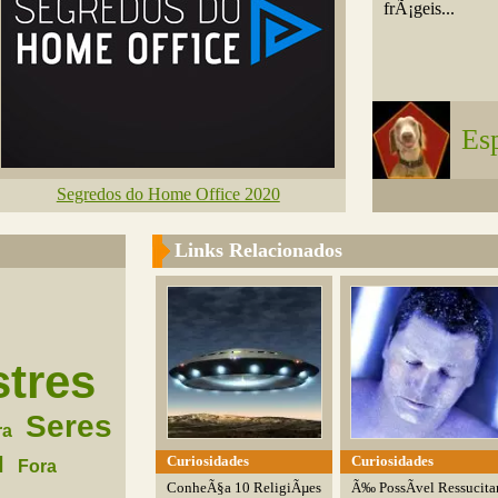
frÃ¡geis...
Es
Segredos do Home Office 2020
Links Relacionados
stres
Seres
ra
Curiosidades
Curiosidades
l
Fora
ConheÃ§a 10 ReligiÃµes
Ã‰ PossÃ­vel Ressucita