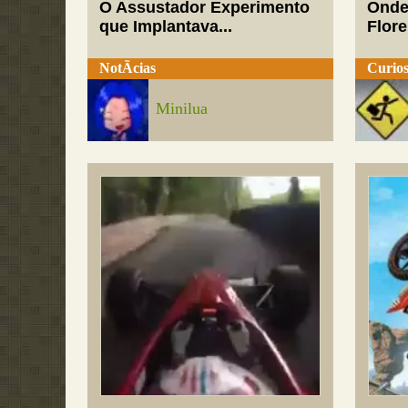
O Assustador Experimento
Onde
que Implantava...
Flor
NotÃ­cias
Curios
Minilua