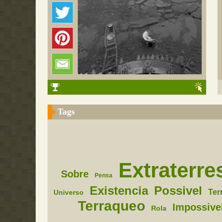
Tags
Extraterre
Sobre
Pensa
Existencia
Possivel
Ter
Universo
Terraqueo
Impossive
Rola