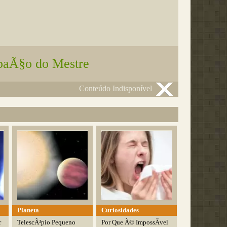
paÃ§o do Mestre
Conteúdo Indisponível
Planeta
Curiosidades
r
TelescÃ³pio Pequeno
Por Que Ã© ImpossÃ­vel