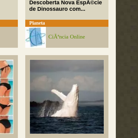
Descoberta Nova EspÃ©cie
de Dinossauro com...
Planeta
CiÃªncia Online