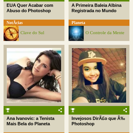
EUA Quer Acabar com
A Primeira Baleia Albina
Abuso do Photoshop
Registrada no Mundo
NotÃ­cias
Planeta
Clave do Sul
O Controle da Mente
Ana Ivanovic: a Tenista
Invejosos DirÃ£o que Ã‰
Mais Bela do Planeta
Photoshop