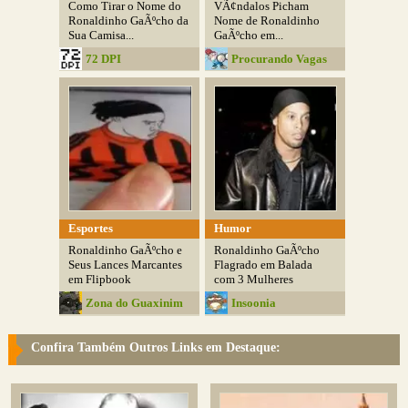
Como Tirar o Nome do
VÃ¢ndalos Picham
Ronaldinho GaÃºcho da
Nome de Ronaldinho
Sua Camisa...
GaÃºcho em...
72 DPI
Procurando Vagas
Esportes
Humor
Ronaldinho GaÃºcho e
Ronaldinho GaÃºcho
Seus Lances Marcantes
Flagrado em Balada
em Flipbook
com 3 Mulheres
Zona do Guaxinim
Insoonia
Confira Também Outros Links em Destaque: