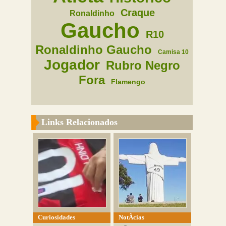
Craque
Ronaldinho
Gaucho
R10
Ronaldinho Gaucho
Camisa 10
Jogador
Rubro Negro
Fora
Flamengo
Links Relacionados
Curiosidades
NotÃ­cias