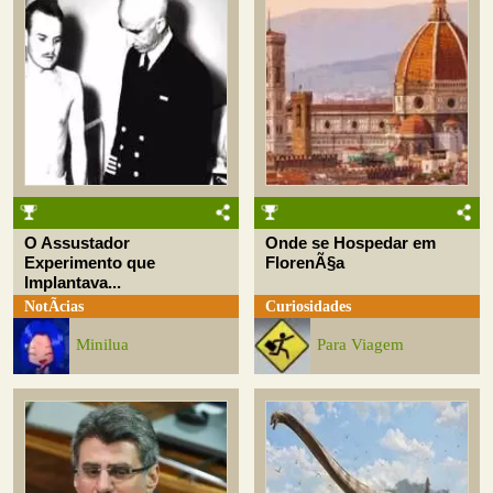
O Assustador
Onde se Hospedar em
Experimento que
FlorenÃ§a
Implantava...
NotÃ­cias
Curiosidades
Minilua
Para Viagem