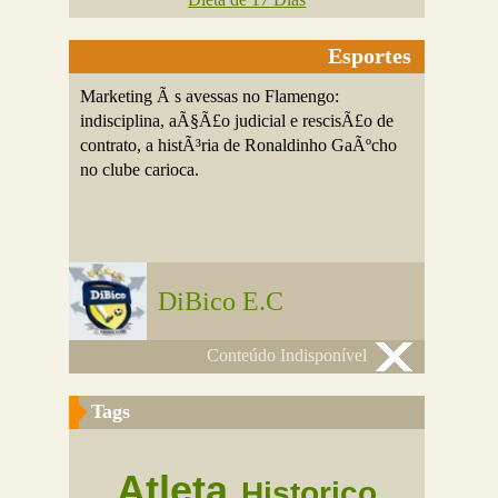
Esportes
Marketing Ã s avessas no Flamengo:
indisciplina, aÃ§Ã£o judicial e rescisÃ£o de
contrato, a histÃ³ria de Ronaldinho GaÃºcho
no clube carioca.
DiBico E.C
Conteúdo Indisponível
Tags
Atleta
Historico