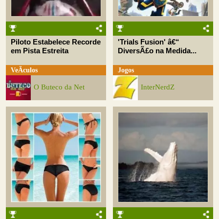
Piloto Estabelece Recorde
'Trials Fusion' â€“
em Pista Estreita
DiversÃ£o na Medida...
VeÃ­culos
Jogos
O Buteco da Net
InterNerdZ