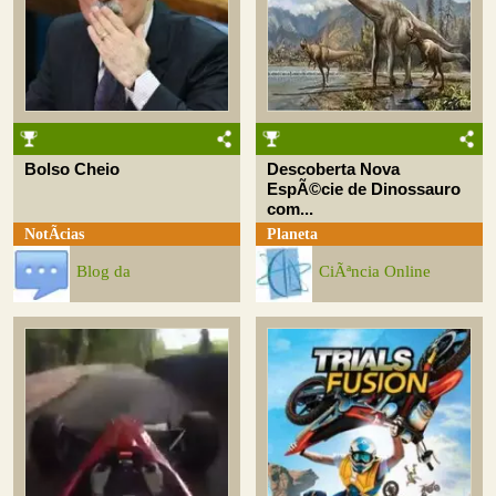
Bolso Cheio
Descoberta Nova
EspÃ©cie de Dinossauro
com...
NotÃ­cias
Planeta
Blog da
CiÃªncia Online