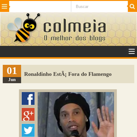
Beleza
Cinema e TV
Curiosidades
Esportes
Humor
Internet
Jogos
NotÃ­cias
Planeta
SaÃºde
Tecnologia
VeÃ­culos
Adulto
Sugerir Link
01
Ronaldinho EstÃ¡ Fora do Flamengo
Adicionar Blog
Jun
Colmeia Exchange
Perguntas Frequentes
Sobre
Contato