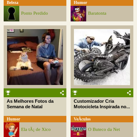
Beleza
Humor
Ponto Perdido
Baratonta
As Melhores Fotos da
Customizador Cria
Semana de Natal
Motocicleta Inspirada no...
Humor
VeÃ­culos
Ela tÃ¡ de Xico
O Buteco da Net