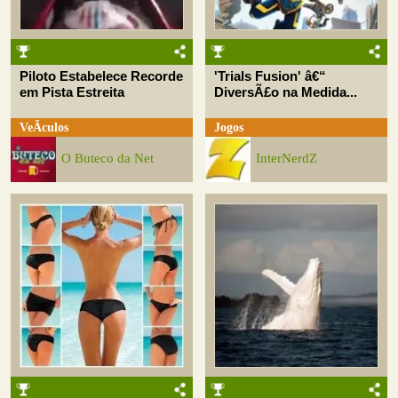
Piloto Estabelece Recorde
'Trials Fusion' â€“
em Pista Estreita
DiversÃ£o na Medida...
VeÃ­culos
Jogos
O Buteco da Net
InterNerdZ