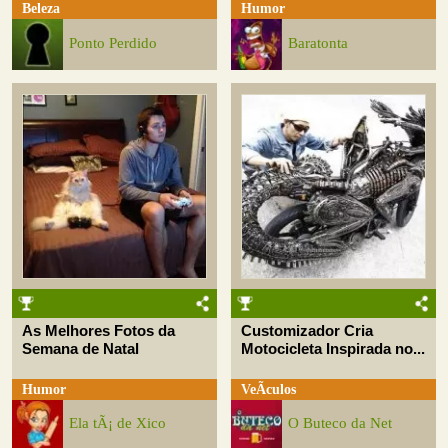
Beleza
Humor
Ponto Perdido
Baratonta
As Melhores Fotos da
Customizador Cria
Semana de Natal
Motocicleta Inspirada no...
Humor
VeÃ­culos
Ela tÃ¡ de Xico
O Buteco da Net