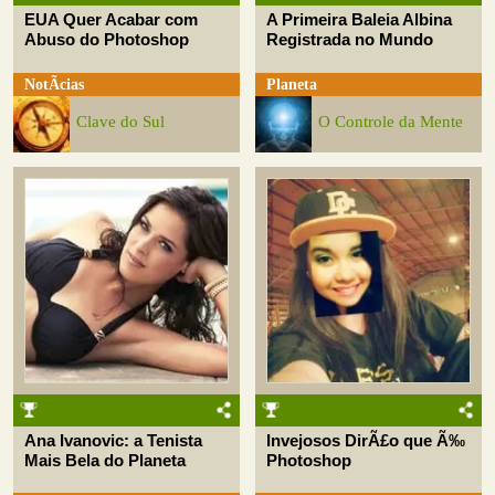
EUA Quer Acabar com
A Primeira Baleia Albina
Abuso do Photoshop
Registrada no Mundo
NotÃ­cias
Planeta
Clave do Sul
O Controle da Mente
Ana Ivanovic: a Tenista
Invejosos DirÃ£o que Ã‰
Mais Bela do Planeta
Photoshop