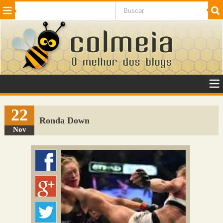
Beleza
Cinema e TV
Curiosidades
Esportes
Humor
Internet
Jogos
NotÃ­cias
Planeta
SaÃºde
Tecnologia
VeÃ­culos
Adulto
Sugerir Link
22
Ronda Down
Adicionar Blog
Nov
Colmeia Exchange
Perguntas Frequentes
Sobre
Contato