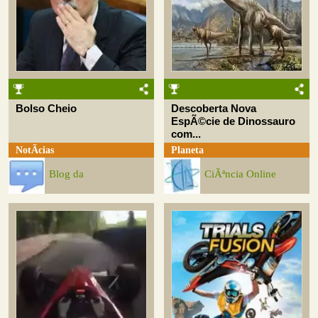
Bolso Cheio
Descoberta Nova
EspÃ©cie de Dinossauro
com...
NotÃ­cias
Planeta
Blog da
CiÃªncia Online