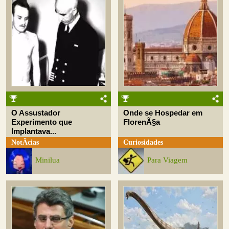
O Assustador
Onde se Hospedar em
Experimento que
FlorenÃ§a
Implantava...
NotÃ­cias
Curiosidades
Minilua
Para Viagem