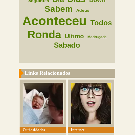
Down
Seguintes
Sabem
Adeus
Aconteceu
Todos
Ronda
Ultimo
Madrugada
Sabado
Links Relacionados
Curiosidades
Internet