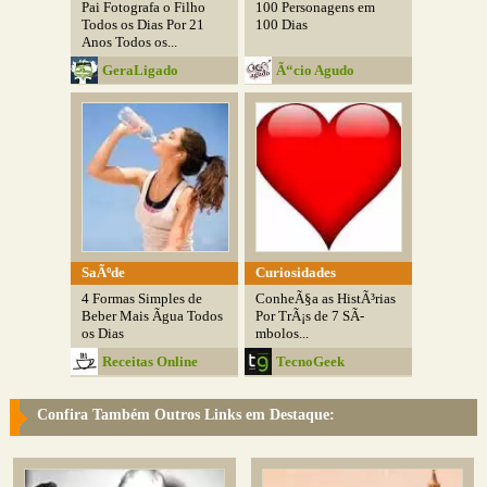
Pai Fotografa o Filho
100 Personagens em
Todos os Dias Por 21
100 Dias
Anos Todos os...
GeraLigado
Ã“cio Agudo
SaÃºde
Curiosidades
4 Formas Simples de
ConheÃ§a as HistÃ³rias
Beber Mais Ãgua Todos
Por TrÃ¡s de 7 SÃ­
os Dias
mbolos...
Receitas Online
TecnoGeek
Confira Também Outros Links em Destaque: