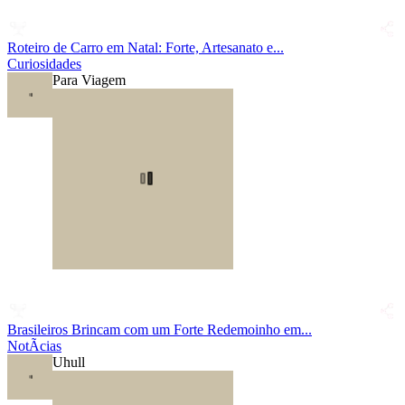
Roteiro de Carro em Natal: Forte, Artesanato e...
Curiosidades
Para Viagem
Brasileiros Brincam com um Forte Redemoinho em...
NotÃ­cias
Uhull