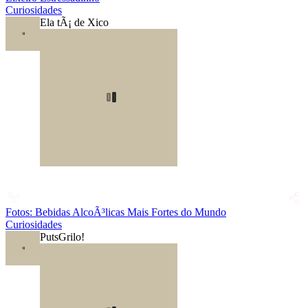
Curiosidades
Ela tÃ¡ de Xico
Fotos: Bebidas AlcoÃ³licas Mais Fortes do Mundo
Curiosidades
PutsGrilo!