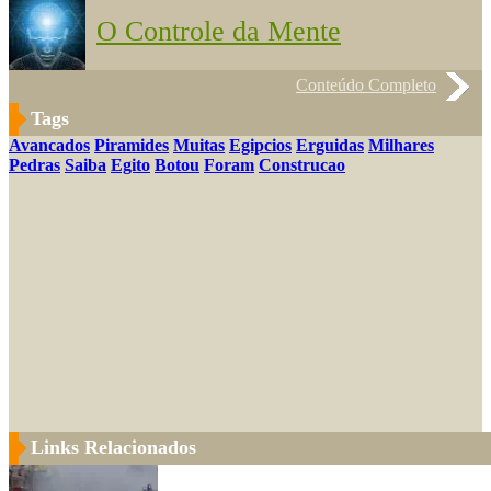
O Controle da Mente
Conteúdo Completo
Tags
Avancados
Piramides
Muitas
Egipcios
Erguidas
Milhares
Pedras
Saiba
Egito
Botou
Foram
Construcao
Links Relacionados