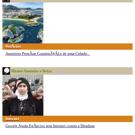
NotÃ­cias
Arquiteto PropÃµe ConstruÃ§Ã£o de uma Cidade...
Mentes Imundas e Belas
Internet
Google Ajuda EgÃ­pcios sem Internet contra a Ditadura