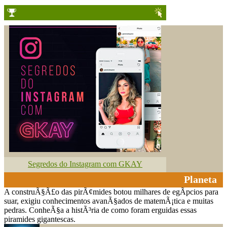
Segredos do Instagram com GKAY
Planeta
A construÃ§Ã£o das pirÃ¢mides botou milhares de egÃ­pcios para
suar, exigiu conhecimentos avanÃ§ados de matemÃ¡tica e muitas
pedras. ConheÃ§a a histÃ³ria de como foram erguidas essas
piramides gigantescas.