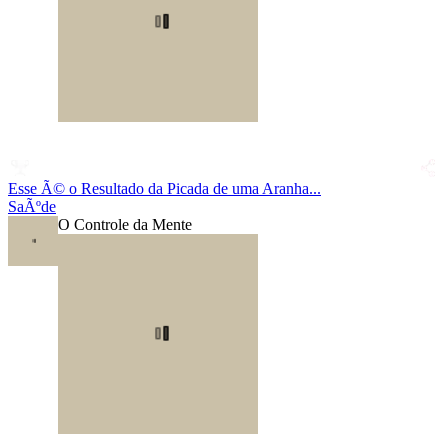
Esse Ã© o Resultado da Picada de uma Aranha...
SaÃºde
O Controle da Mente