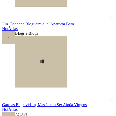
Juiz Condena Blogueira que 'Aparecia Bem...
NotÃ­cias
Blogs e Blogs
Garotas Engravidam, Mas Juram Ser Ainda Virgens
NotÃ­cias
72 DPI