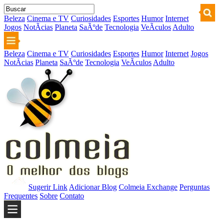
Beleza
Cinema e TV
Curiosidades
Esportes
Humor
Internet
Jogos
NotÃ­cias
Planeta
SaÃºde
Tecnologia
VeÃ­culos
Adulto
Beleza
Cinema e TV
Curiosidades
Esportes
Humor
Internet
Jogos
NotÃ­cias
Planeta
SaÃºde
Tecnologia
VeÃ­culos
Adulto
Sugerir Link
Adicionar Blog
Colmeia Exchange
Perguntas
Frequentes
Sobre
Contato