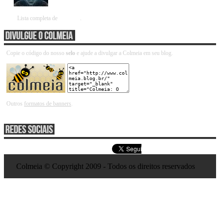
Lista completa de
parceiros
.
Copie o código do nosso
selo
e ajude a divulgar a Colmeia em seu blog.
Outros
formatos de banners
.
Colmeia © Copyright 2009 - Todos os direitos reservados