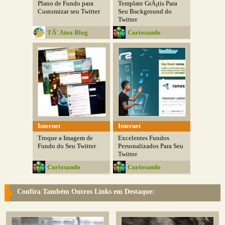
Plano de Fundo para
Template GrÃ¡tis Para
Customizar seu Twitter
Seu Background do
Twitter
TÃ´ Atoa Blog
Curiosando
Internet
Internet
Troque a Imagem de
Excelentes Fundos
Fundo do Seu Twitter
Personalizados Para Seu
Twitter
Curiosando
Curiosando
Confira Também Outros Links em Destaque: