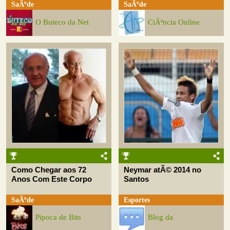
SaÃºde
SaÃºde
O Buteco da Net
CiÃªncia Online
Como Chegar aos 72
Neymar atÃ© 2014 no
Anos Com Este Corpo
Santos
SaÃºde
Esportes
Pipoca de Bits
Blog da