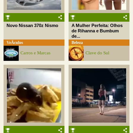
Novo Nissan 370z Nismo
A Mulher Perfeita: Olhos
de Rihanna e Bumbum
de...
VeÃ­culos
Beleza
Carros e Marcas
Clave do Sul