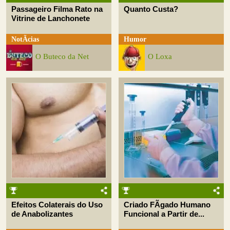
Passageiro Filma Rato na
Quanto Custa?
Vitrine de Lanchonete
NotÃ­cias
Humor
O Buteco da Net
O Loxa
Efeitos Colaterais do Uso
Criado FÃ­gado Humano
de Anabolizantes
Funcional a Partir de...