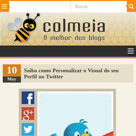
Beleza
Cinema e TV
Curiosidades
Esportes
Humor
Internet
Jogos
NotÃ­cias
Planeta
SaÃºde
Tecnologia
VeÃ­culos
Adulto
Sugerir Link
10
Saiba como Personalizar o Visual do seu
Perfil no Twitter
Adicionar Blog
May
Colmeia Exchange
Perguntas Frequentes
Sobre
Contato