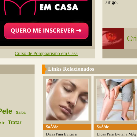
artigo.
Cri
Curso de Pompoarismo em Casa
Links Relacionados
Pele
Saiba
Tratar
ir
SaÃºde
SaÃºde
Dicas Para Evitar a
Dicas Para Evitar a MÃ¡