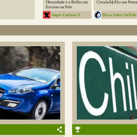
Oleosidade e o Brilho em
CirculaÃ§Ã£o nas Perna
Excesso na Pele
Super Curioso X
Dicas Sobre SaÃºde