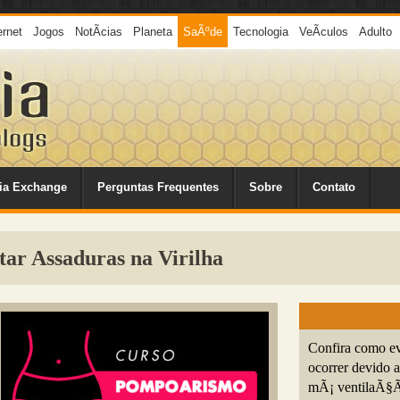
ernet
Jogos
NotÃ­cias
Planeta
SaÃºde
Tecnologia
VeÃ­culos
Adulto
ia Exchange
Perguntas Frequentes
Sobre
Contato
tar Assaduras na Virilha
Confira como evi
ocorrer devido ao
mÃ¡ ventilaÃ§Ã£