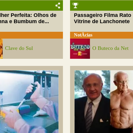
her Perfeita: Olhos de
Passageiro Filma Rato
nna e Bumbum de...
Vitrine de Lanchonete
NotÃ­cias
Clave do Sul
O Buteco da Net