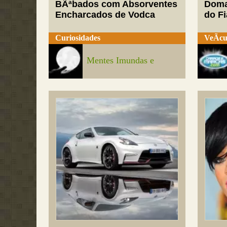
BÃªbados com Absorventes
Doma
Encharcados de Vodca
do Fi
Curiosidades
VeÃ­cu
Mentes Imundas e