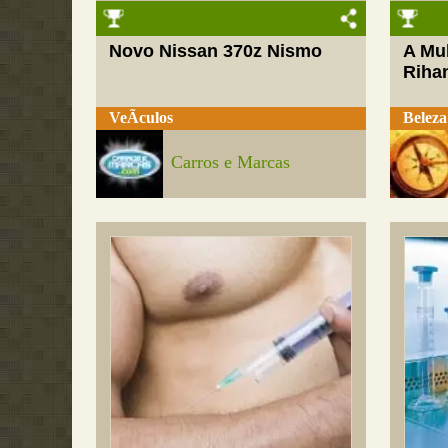
Novo Nissan 370z Nismo
A Mul
Riha
VeÃ­culos
Beleza
Carros e Marcas