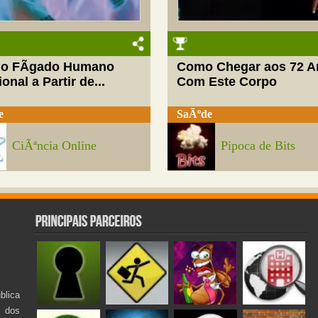
do FÃ­gado Humano
Como Chegar aos 72 A
onal a Partir de...
Com Este Corpo
e
SaÃºde
CiÃªncia Online
Pipoca de Bits
lica
s dos