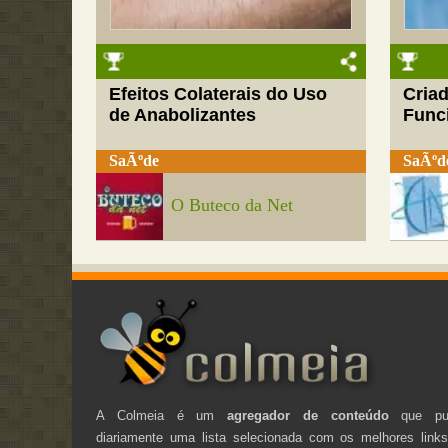
Efeitos Colaterais do Uso
Cria
de Anabolizantes
Funci
SaÃºde
SaÃºd
O Buteco da Net
A Colmeia é um
agregador de conteúdo
que pub
diariamente uma lista selecionada com os melhores link