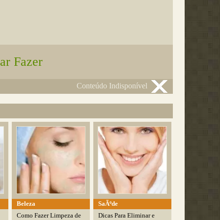
ar Fazer
Conteúdo Indisponível
Beleza
SaÃºde
Como Fazer Limpeza de
Dicas Para Eliminar e