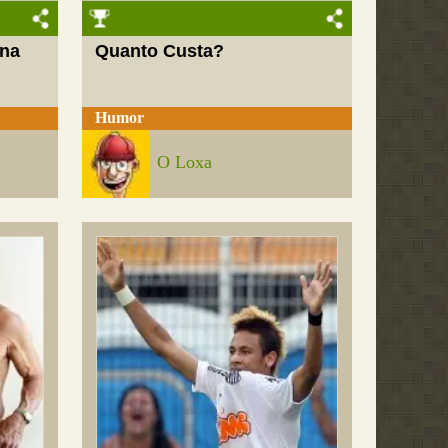
 na
Quanto Custa?
Humor
O Loxa