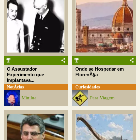
O Assustador
Onde se Hospedar em
Experimento que
FlorenÃ§a
Implantava...
NotÃ­cias
Curiosidades
Minilua
Para Viagem