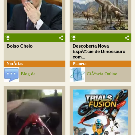
Bolso Cheio
Descoberta Nova
EspÃ©cie de Dinossauro
com...
NotÃ­cias
Planeta
Blog da
CiÃªncia Online