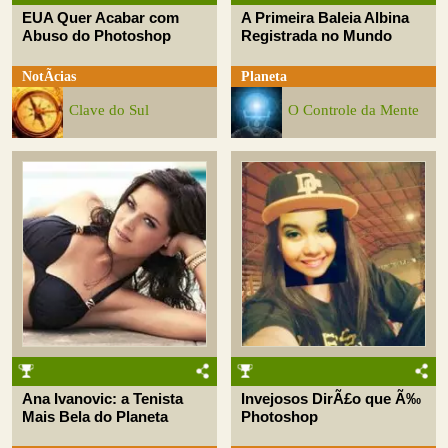
EUA Quer Acabar com
A Primeira Baleia Albina
Abuso do Photoshop
Registrada no Mundo
NotÃ­cias
Planeta
Clave do Sul
O Controle da Mente
Ana Ivanovic: a Tenista
Invejosos DirÃ£o que Ã‰
Mais Bela do Planeta
Photoshop