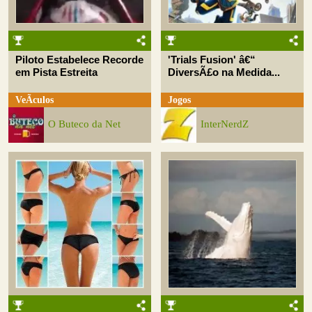
Piloto Estabelece Recorde
'Trials Fusion' â€“
em Pista Estreita
DiversÃ£o na Medida...
VeÃ­culos
Jogos
O Buteco da Net
InterNerdZ