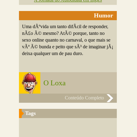
Humor
Uma dÃºvida um tanto difÃ­cil de responder,
nÃ£o Ã© mesmo? AtÃ© porque, tanto no
sexo online quanto no carnaval, o que mais se
vÃª Ã© bunda e peito que sÃ³ de imaginar jÃ¡
deixa qualquer um de pau duro.
O Loxa
Conteúdo Completo
Tags