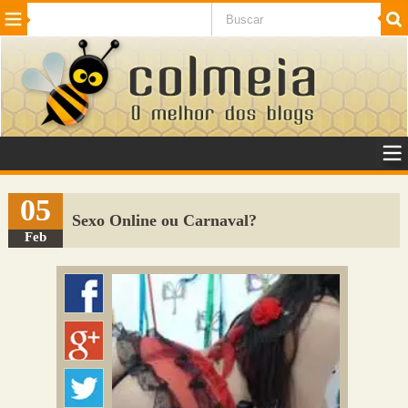
Beleza
Cinema e TV
Curiosidades
Esportes
Humor
Internet
Jogos
NotÃ­cias
Planeta
SaÃºde
Tecnologia
VeÃ­culos
Adulto
Sugerir Link
05
Sexo Online ou Carnaval?
Adicionar Blog
Feb
Colmeia Exchange
Perguntas Frequentes
Sobre
Contato