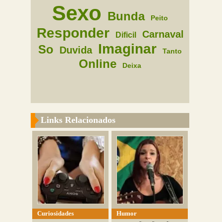
Sexo
Bunda
Peito
Responder
Carnaval
Dificil
Imaginar
So
Duvida
Tanto
Online
Deixa
Links Relacionados
Curiosidades
Humor