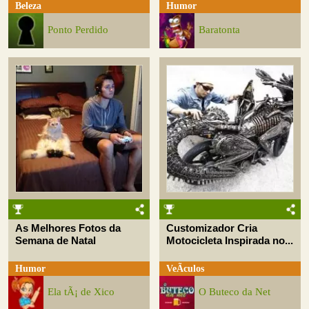
Beleza
Humor
Ponto Perdido
Baratonta
As Melhores Fotos da
Customizador Cria
Semana de Natal
Motocicleta Inspirada no...
Humor
VeÃ­culos
Ela tÃ¡ de Xico
O Buteco da Net