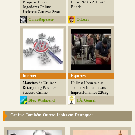
Pesquisa Diz que
Brasil NÃ£o Ã© SÃ³
Jogadoras Online
Bunda
Preferem Games a Sexo
GameReporter
O Loxa
Internet
Esportes
Maneiras de Utilizar
Hulk: o Homem que
Retargeting Para Ter o
Treina Peito com Uns
Sucesso Online
Impressionantes 226kg
Blog Wishpond
TÃ¡ Genial
Confira Também Outros Links em Destaque: